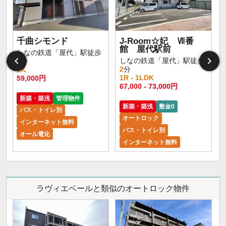
千曲シモンド
J-Room☆妃 Ⅶ番
館 屋代駅前
しなの鉄道「屋代」駅徒歩
しなの鉄道「屋代」駅徒歩
4
分
2
分
1K
1R - 1LDK
59,000円
5
67,000 - 73,000円
新築・築浅
管理物件
新築・築浅
敷金0
バス・トイレ別
オートロック
インターネット無料
バス・トイレ別
オール電化
インターネット無料
ラヴィエベールと類似のオートロック物件