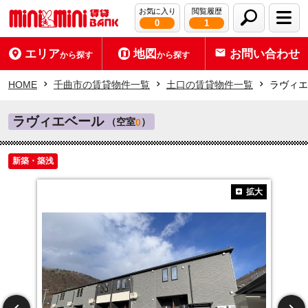
お気に入り
閲覧履歴
0
1
エリア
地図
お問い合わせ
から探す
から探す
HOME
千曲市の賃貸物件一覧
土口の賃貸物件一覧
ラヴィエ
ラヴィエベール
（空室
）
0
新築・築浅
拡大