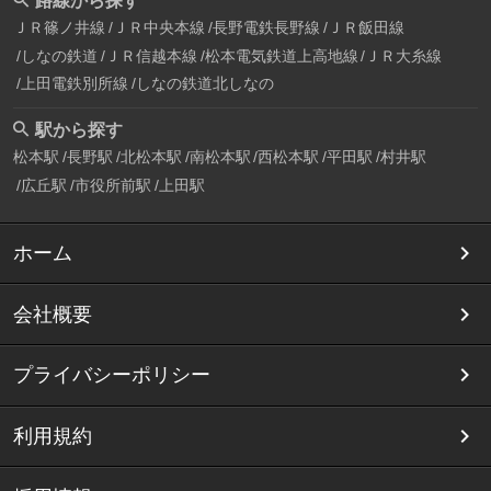
路線から探す
ＪＲ篠ノ井線
ＪＲ中央本線
長野電鉄長野線
ＪＲ飯田線
しなの鉄道
ＪＲ信越本線
松本電気鉄道上高地線
ＪＲ大糸線
上田電鉄別所線
しなの鉄道北しなの
駅から探す
松本駅
長野駅
北松本駅
南松本駅
西松本駅
平田駅
村井駅
広丘駅
市役所前駅
上田駅
ホーム
会社概要
プライバシーポリシー
利用規約