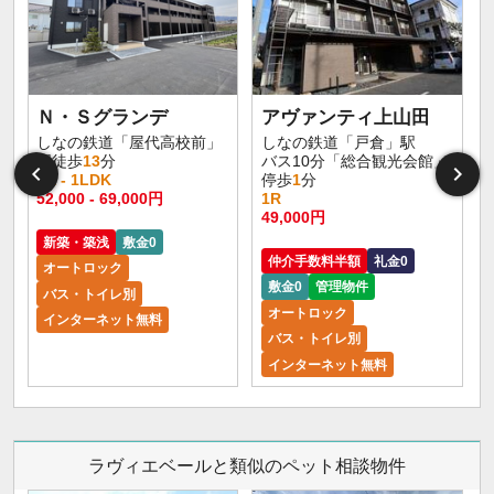
Ｎ・Ｓグランデ
アヴァンティ上山田
しなの鉄道「屋代高校前」
しなの鉄道「戸倉」駅
駅徒歩
13
分
バス10分「総合観光会館」
1K - 1LDK
停歩
1
分
1
52,000 - 69,000円
1R
2
49,000円
新築・築浅
敷金0
仲介手数料半額
礼金0
オートロック
敷金0
管理物件
バス・トイレ別
オートロック
インターネット無料
バス・トイレ別
インターネット無料
ラヴィエベールと類似のペット相談物件