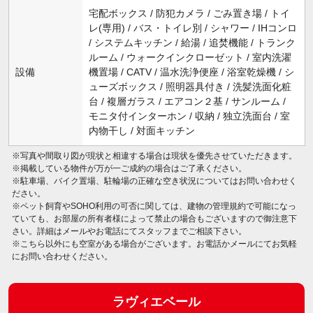
宅配ボックス / 防犯カメラ / ごみ置き場 / トイ
レ(専用) / バス・トイレ別 / シャワー / IHコンロ
/ システムキッチン / 給湯 / 追焚機能 / トランク
ルーム / ウォークインクローゼット / 室内洗濯
設備
機置場 / CATV / 温水洗浄便座 / 浴室乾燥機 / シ
ューズボックス / 照明器具付き / 洗髪洗面化粧
台 / 複層ガラス / エアコン２基 / サンルーム /
モニタ付インターホン / 収納 / 独立洗面台 / 室
内物干し / 対面キッチン
※写真や間取り図が現状と相違する場合は現状を優先させていただきます。
※掲載している物件が万が一ご成約の場合はご了承ください。
※駐車場、バイク置場、駐輪場の正確な空き状況についてはお問い合わせく
ださい。
※ペット飼育やSOHO利用の可否に関しては、建物の管理規約で可能になっ
ていても、お部屋の所有者様によって禁止の場合もございますので御注意下
さい。詳細はメールやお電話にてスタッフまでご相談下さい。
※こちら以外にも空室がある場合がございます。お電話かメールにてお気軽
にお問い合わせください。
ラヴィエベール