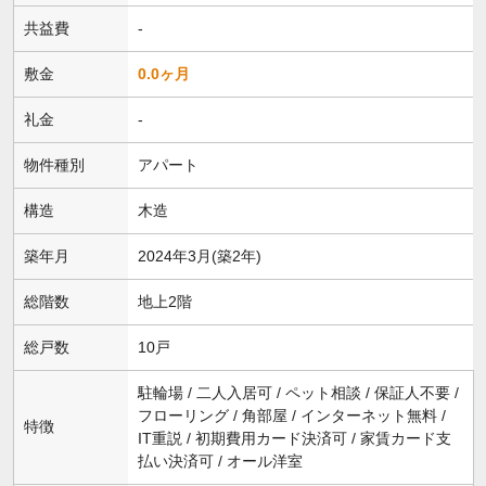
共益費
-
敷金
0.0ヶ月
礼金
-
物件種別
アパート
構造
木造
築年月
2024年3月(築2年)
総階数
地上2階
総戸数
10戸
駐輪場 / 二人入居可 / ペット相談 / 保証人不要 /
フローリング / 角部屋 / インターネット無料 /
特徴
IT重説 / 初期費用カード決済可 / 家賃カード支
払い決済可 / オール洋室