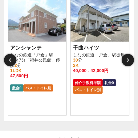
アンシャンテ
千曲ハイツ
しなの鉄道「戸倉」駅
しなの鉄道「戸倉」駅徒歩
バス7分「福井公民館」停
30
分
歩
2
分
2K
1LDK
40,000 - 42,000円
47,500円
仲介手数料半額
礼金0
敷金0
バス・トイレ別
バス・トイレ別