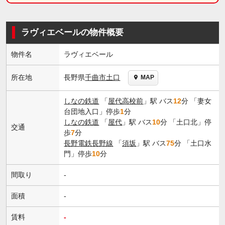
ラヴィエベールの物件概要
物件名
ラヴィエベール
長野県
千曲市
土口
所在地
MAP
しなの鉄道
「
屋代高校前
」駅 バス
12
分 「妻女
台団地入口」停歩
1
分
しなの鉄道
「
屋代
」駅 バス
10
分 「土口北」停
交通
歩
7
分
長野電鉄長野線
「
須坂
」駅 バス
75
分 「土口水
門」停歩
10
分
間取り
-
面積
-
賃料
-