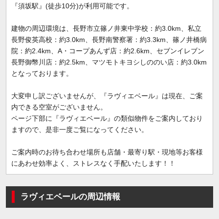
『須坂駅』(徒歩10分)が利用可能です。
建物の周辺環境は、長野市立篠ノ井東中学校：約3.0km、私立
長野俊英高校：約3.0km、長野南警察署：約3.3km、篠ノ井橋病
院：約2.4km、A・コープあんず店：約2.6km、セブンイレブン
長野御幣川店：約2.5km、マツモトキヨシしののい店：約3.0km
となっております。
大変申し訳ございませんが、『ラヴィエベール』は現在、ご案
内できる空室がございません。
ページ下部に『ラヴィエベール』の類似物件をご案内しており
ますので、是非一度ご覧になってください。
ご案内時のお待ち合わせ場所も店舗・最寄り駅・現地等お客様
にあわせ効率よく、ストレスなく手配いたします！！
ラヴィエベールの周辺情報