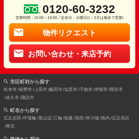
0120-60-3232
営業時間：10:00～18:00／定休日：火曜日(1～3月は無休で営業)
物件リクエスト
お問い合わせ・来店予約
市区町村から探す
松本市
長野市
上田市
飯田市
塩尻市
千曲市
伊那市
岡谷市
佐久市
諏訪市
町名から探す
広丘吉田
中箕輪
里山辺
三輪
稲葉
高田
井川城
島内
広丘高出
寿北