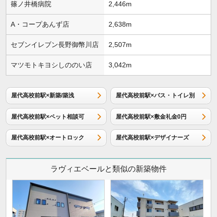
篠ノ井橋病院
2,446m
A・コープあんず店
2,638m
セブンイレブン長野御幣川店
2,507m
マツモトキヨシしののい店
3,042m
屋代高校前駅×新築/築浅
屋代高校前駅×バス・トイレ別
屋代高校前駅×ペット相談可
屋代高校前駅×敷金礼金0円
屋代高校前駅×オートロック
屋代高校前駅×デザイナーズ
ラヴィエベールと類似の新築物件