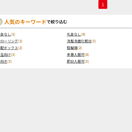
1
人気のキーワード
で絞り込む
敷金なし
(
3
)
礼金なし
(
0
)
フローリング
(
2
)
洗髪洗面化粧台
(
3
)
宅配ボックス
(
2
)
駐輪場
(
2
)
学生向け
(
3
)
来春入居可
(
0
)
南向き
(
3
)
即日入居可
(
3
)