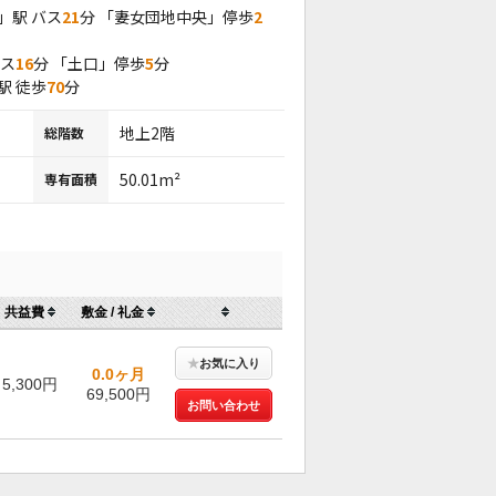
」駅 バス
21
分 「妻女団地中央」停歩
2
バス
16
分 「土口」停歩
5
分
駅 徒歩
70
分
地上2階
総階数
50.01m²
専有面積
共益費
敷金 / 礼金
★
お気に入り
0.0ヶ月
5,300円
69,500円
お問い合わせ