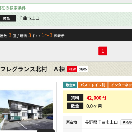
現在の検索条件
千曲市土口
町名
3
3
1〜3
屋数
室 / 建物
件中
棟表示
1
フレグランス北村 Ａ棟
NEW
08/05
敷金0
バス・トイレ別
インターネッ
42,000円
賃料
0.0ヶ月
敷金
長野県
千曲市
土口
所在地
MA