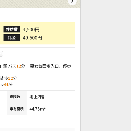
3,500円
共益費
49,500円
礼金
P
」駅 バス
12
分 「妻女台団地入口」停歩
 徒歩
52
分
徒歩
61
分
地上2階
総階数
44.75m²
専有面積