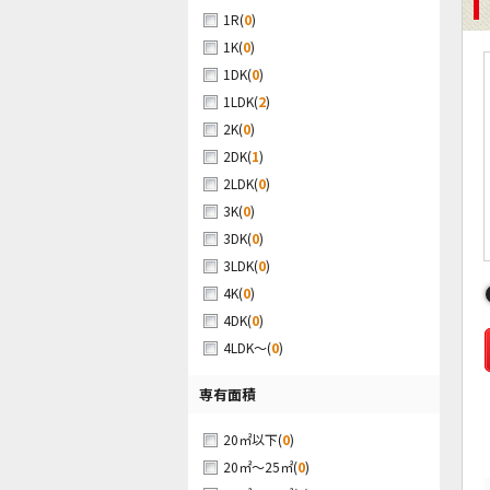
(
0
)
1R
(
0
)
1K
(
0
)
1DK
(
2
)
1LDK
(
0
)
2K
(
1
)
2DK
(
0
)
2LDK
(
0
)
3K
(
0
)
3DK
(
0
)
3LDK
(
0
)
4K
(
0
)
4DK
(
0
)
4LDK～
専有面積
(
0
)
20㎡以下
(
0
)
20㎡～25㎡