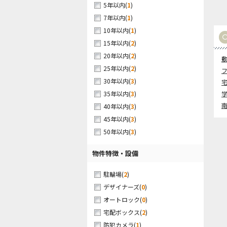
(
1
)
5年以内
(
1
)
7年以内
(
1
)
10年以内
(
2
)
15年以内
(
2
)
20年以内
(
2
)
25年以内
(
3
)
30年以内
(
3
)
35年以内
(
3
)
40年以内
(
3
)
45年以内
(
3
)
50年以内
物件特徴・設備
(
2
)
駐輪場
(
0
)
デザイナーズ
(
0
)
オートロック
(
2
)
宅配ボックス
(
1
)
防犯カメラ