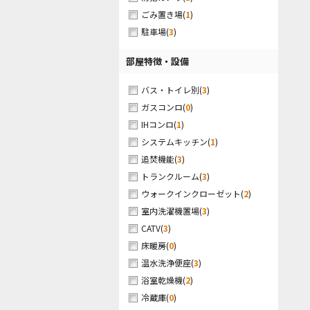
(
1
)
ごみ置き場
(
3
)
駐車場
部屋特徴・設備
(
3
)
バス・トイレ別
(
0
)
ガスコンロ
(
1
)
IHコンロ
(
1
)
システムキッチン
(
3
)
追焚機能
(
3
)
トランクルーム
(
2
)
ウォークインクローゼット
(
3
)
室内洗濯機置場
(
3
)
CATV
(
0
)
床暖房
(
3
)
温水洗浄便座
(
2
)
浴室乾燥機
(
0
)
冷蔵庫