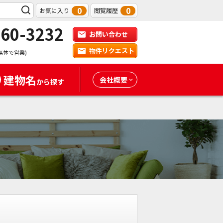
0
0
お気に入り
閲覧履歴
-60-3232
お問い合わせ
物件リクエスト
無休で営業)
建物名
会社概要
から探す