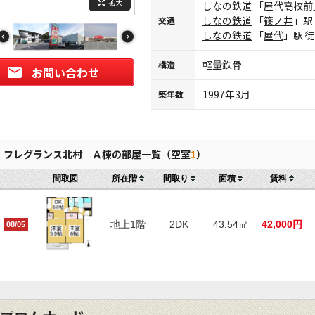
拡大
しなの鉄道
「
屋代高校前
しなの鉄道
「
篠ノ井
」駅
交通
しなの鉄道
「
屋代
」駅 
軽量鉄骨
構造
お問い合わせ
1997年3月
築年数
フレグランス北村 Ａ棟の部屋一覧（空室
1
）
間取図
所在階
間取り
面積
賃料
地上1階
2DK
43.54㎡
42,000円
08/05