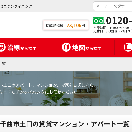
ニミニチンタイバンク
0120
23,106
掲載建物数
件
営業時間：10:00～18:00
定休日：火曜日(1～3月は
沿線
地図
から探す
から探す
一覧
市土口のアパート、マンション、貸家をお探しなら、
ミニＦＣチンタイバンクにお任せください！
千曲市土口の賃貸マンション・アパート一覧