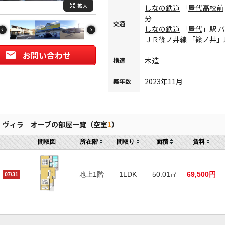
拡大
しなの鉄道
「
屋代高校前
分
交通
しなの鉄道
「
屋代
」駅 
ＪＲ篠ノ井線
「
篠ノ井
」
お問い合わせ
木造
構造
2023年11月
築年数
ヴィラ オーブの部屋一覧（空室
1
）
間取図
所在階
間取り
面積
賃料
地上1階
1LDK
50.01㎡
69,500円
07/31