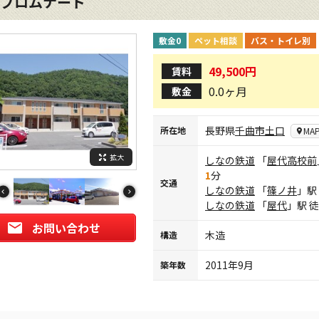
プロムナード
敷金0
ペット相談
バス・トイレ別
49,500円
賃料
0.0ヶ月
敷金
長野県
千曲市
土口
所在地
MA
拡大
しなの鉄道
「
屋代高校前
1
分
交通
しなの鉄道
「
篠ノ井
」駅
しなの鉄道
「
屋代
」駅 
お問い合わせ
木造
構造
2011年9月
築年数