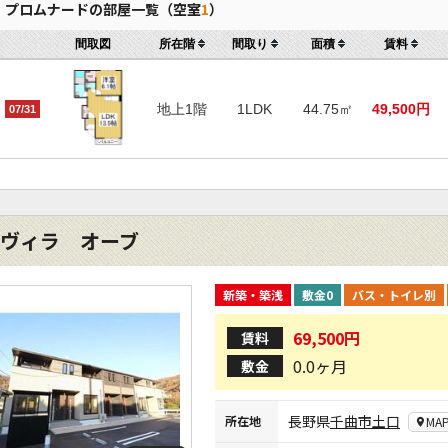
プロムナードの部屋一覧（空室
1
）
間取図
所在階
間取り
面積
賃料
地上1階
1LDK
44.75㎡
49,500円
07/31
ヴィラ オーブ
新築・築浅
敷金0
バス・トイレ別
69,500円
賃料
0.0ヶ月
敷金
長野県
千曲市
土口
所在地
MA