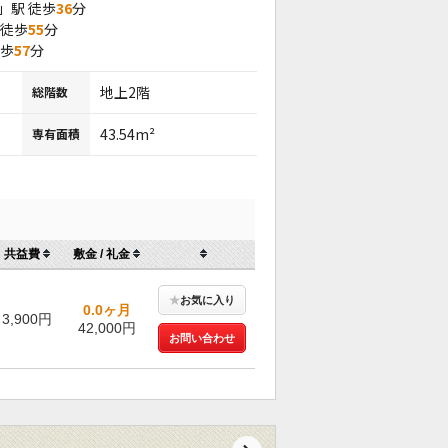
」駅 徒歩
36
分
 徒歩
55
分
徒歩
57
分
地上2階
総階数
43.54m²
専有面積
共益費
敷金 / 礼金
★
お気に入り
0.0ヶ月
3,900円
42,000円
お問い合わせ