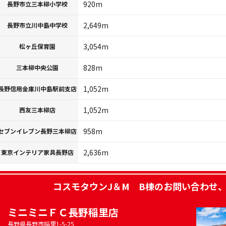
920m
長野市立三本柳小学校
2,649m
長野市立川中島中学校
3,054m
松ヶ丘保育園
828m
三本柳中央公園
1,052m
長野信用金庫川中島駅前支店
1,052m
西友三本柳店
958m
セブンイレブン長野三本柳店
2,636m
東京インテリア家具長野店
コスモタウンJ＆M B棟
のお問い合わせ
ミニミニＦＣ長野稲里店
長野県長野市稲里1-5-25