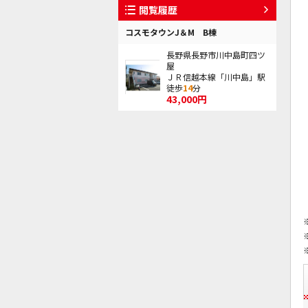
閲覧履歴
コスモタウンJ＆M B棟
長野県長野市川中島町四ツ
屋
ＪＲ信越本線「川中島」駅
徒歩
14
分
43,000円