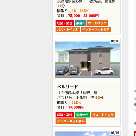
長野電鉄長野線「市役所前」駅徒歩
11
分
間取り：
1K - 1LDK
賃料：
75,000 - 85,000円
新築・築浅
敷金0
オートロック
バス・トイレ別
インターネット無料
08/08
ベルリード
ＪＲ信越本線「長野」駅
バス13分「上氷鉋」停歩
8
分
間取り：
1LDK
賃料：
74,000円
新築・築浅
管理物件
バス・トイレ別
インターネット無料
08/08