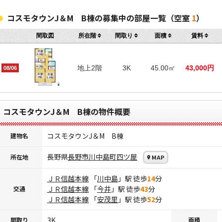
コスモタウンJ＆M B棟の募集中の部屋一覧（空室
1
）
間取図
所在階
間取り
面積
賃料
地上2階
3K
45.00㎡
43,000円
08/06
コスモタウンJ＆M B棟の物件概要
コスモタウンJ＆M B棟
建物名
長野県
長野市
川中島町四ツ屋
所在地
MAP
ＪＲ信越本線
「
川中島
」駅 徒歩
14
分
ＪＲ信越本線
「
今井
」駅 徒歩
43
分
交通
ＪＲ信越本線
「
安茂里
」駅 徒歩
52
分
3K
間取り
面積