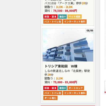
バス10分「アークス東」停歩
20
分
間取り：
1LDK - 2LDK
賃料：
79,500 - 86,000円
新築・築浅
敷金0
ペット相談
バス・トイレ別
インターネット無料
08/06
トリシア東和田 W棟
しなの鉄道北しなの「北長野」駅徒
歩
26
分
間取り：
1LDK
賃料：
79,000 - 83,000円
新築・築浅
敷金0
オートロック
バス・トイレ別
インターネット無料
オール電化