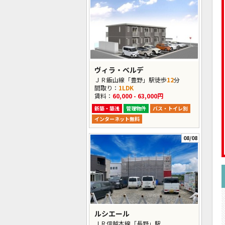
ヴィラ・ベルデ
ＪＲ飯山線「豊野」駅徒歩
12
分
間取り：
1LDK
賃料：
60,000 - 63,000円
新築・築浅
管理物件
バス・トイレ別
インターネット無料
08/08
ルシエール
ＪＲ信越本線「長野」駅