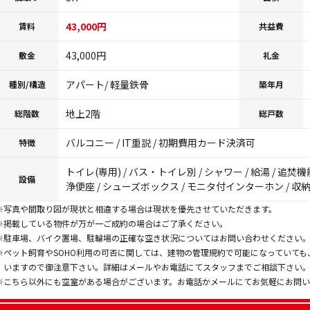
43,000円
賃料
共益費
43,000円
敷金
礼金
アパート/ 軽量鉄骨
種別/構造
築年月
地上2階
総階数
総戸数
バルコニー / IT重説 / 初期費用カード決済可
特徴
トイレ(専用) / バス・トイレ別 / シャワー / 給湯 / 追焚機
設備
浄便座 / シューズボックス / モニタ付インターホン / 収
※写真や間取り図が現状と相違する場合は現状を優先させていただきます。
※掲載している物件が万が一ご成約の場合はご了承ください。
※駐車場、バイク置場、駐輪場の正確な空き状況についてはお問い合わせください
※ペット飼育やSOHO利用の可否に関しては、建物の管理規約で可能になっていて
いますので御注意下さい。詳細はメールやお電話にてスタッフまでご相談下さい
※こちら以外にも空室がある場合がございます。お電話かメールにてお気軽にお問