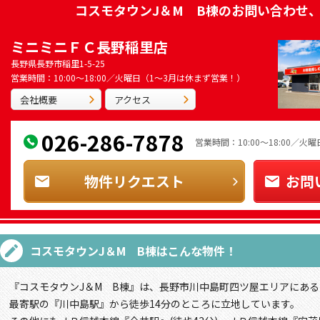
コスモタウンJ＆M B棟
のお問い合わせ
ミニミニＦＣ長野稲里店
長野県長野市稲里1-5-25
営業時間：10:00～18:00／火曜日（1～3月は休まず営業！）
会社概要
アクセス
026-286-7878
営業時間：10:00～18:00／
物件リクエスト
お問
コスモタウンJ＆M B棟
はこんな物件！
『コスモタウンJ＆M B棟』は、長野市川中島町四ツ屋エリアにある1
最寄駅の『川中島駅』から徒歩14分のところに立地しています。