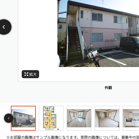
拡大
拡大
拡大
拡大
拡大
拡大
拡大
拡大
拡大
拡大
拡大
拡大
拡大
拡大
拡大
拡大
拡大
拡大
拡大
拡大
拡大
拡大
拡大
拡大
拡大
拡大
拡大
拡大
拡大
セキュリティ
その他画像
間取
洗面
設備
周辺施設：ホームセンター
周辺施設：コンビニ
周辺施設：スーパー
周辺施設：小学校
周辺施設：銀行
周辺施設：公園
バルコニー
その他画像
その他画像
キッチン
キッチン
トイレ
トイレ
外観
居間
居間
寝室
寝室
寝室
風呂
風呂
収納
玄関
玄関
モニター付きインターホン
室内洗濯機置き場
浴室一体
エアコン
間取り
※お部屋の画像はサンプル画像になります。実際の画像については、募集中の