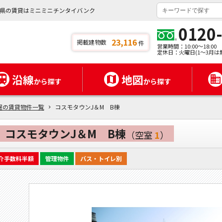
野県の賃貸はミニミニチンタイバンク
0120
23,116
掲載建物数
件
営業時間：10:00～18:00
定休日：火曜日(1～3月は
沿線
地図
から探す
から探す
屋の賃貸物件一覧
コスモタウンJ＆M B棟
コスモタウンJ＆M B棟
（空室
1
）
介手数料半額
管理物件
バス・トイレ別