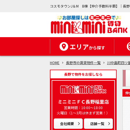
コスモタウンJ＆M B棟【仲介手数料半額】｜長
エリア
から探す
HOME
長野市の賃貸物件一覧
川中島町四ツ
長野で物件をお探しなら
仲
ミニミニＦＣ長野稲里店
営業時間：10:00～18:00
火曜日（1～3月は休まず営業！）
会社概要
店舗一覧