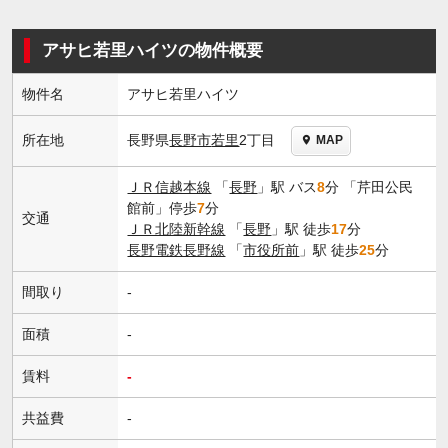
アサヒ若里ハイツの物件概要
物件名
アサヒ若里ハイツ
長野県
長野市
若里
2丁目
所在地
MAP
ＪＲ信越本線
「
長野
」駅 バス
8
分 「芹田公民
館前」停歩
7
分
交通
ＪＲ北陸新幹線
「
長野
」駅 徒歩
17
分
長野電鉄長野線
「
市役所前
」駅 徒歩
25
分
間取り
-
面積
-
賃料
-
共益費
-