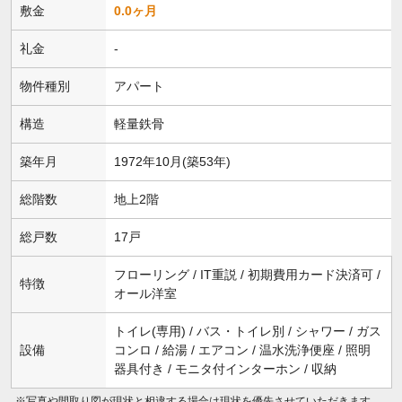
敷金
0.0ヶ月
礼金
-
物件種別
アパート
構造
軽量鉄骨
築年月
1972年10月(築53年)
総階数
地上2階
総戸数
17戸
フローリング / IT重説 / 初期費用カード決済可 /
特徴
オール洋室
トイレ(専用) / バス・トイレ別 / シャワー / ガス
設備
コンロ / 給湯 / エアコン / 温水洗浄便座 / 照明
器具付き / モニタ付インターホン / 収納
※写真や間取り図が現状と相違する場合は現状を優先させていただきます。