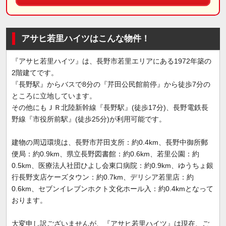
アサヒ若里ハイツはこんな物件！
『アサヒ若里ハイツ』は、長野市若里エリアにある1972年築の
2階建てです。
『長野駅』からバスで8分の『芹田公民館前停』から徒歩7分の
ところに立地しています。
その他にもＪＲ北陸新幹線『長野駅』(徒歩17分)、長野電鉄長
野線『市役所前駅』(徒歩25分)が利用可能です。
建物の周辺環境は、長野市芹田支所：約0.4km、長野中御所郵
便局：約0.9km、県立長野図書館：約0.6km、若里公園：約
0.5km、医療法人社団ひよし会東口病院：約0.9km、ゆうちょ銀
行長野支店ケーズタウン：約0.7km、デリシア若里店：約
0.6km、セブンイレブンホクト文化ホール入：約0.4kmとなって
おります。
大変申し訳ございませんが、『アサヒ若里ハイツ』は現在、ご