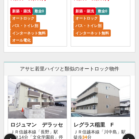
新築・築浅
敷金0
新築・築浅
敷金0
オートロック
オートロック
バス・トイレ別
バス・トイレ別
インターネット無料
インターネット無料
オール電化
アサヒ若里ハイツと類似のオートロック物件
ロジュマン デラッセ
レグラス稲里 F
ＪＲ信越本線「長野」駅
ＪＲ信越本線「川中島」駅
バス14分「文化学園前」停
徒歩
34
分