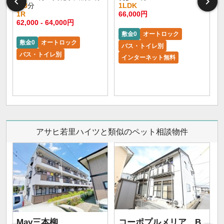
歩
3
分
1LDK
1R
66,000円
62,000 - 64,000円
敷金0
オートロック
敷金0
オートロック
バス・トイレ別
バス・トイレ別
インターネット無料
アサヒ若里ハイツと類似のペット相談物件
May三本柳
コーポプルメリア B