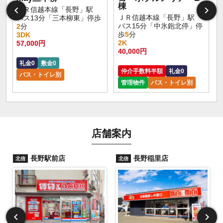
棟
ＪＲ信越本線「長野」駅
ＪＲ信越本線「長野」駅
バス13分「三本柳東」停歩
バス15分「中氷鉋北停」停
2
分
歩
5
分
3DK
2K
57,000円
40,000円
礼金0
敷金0
仲介手数料半額
礼金0
バス・トイレ別
管理物件
バス・トイレ別
店舗案内
長野駅前店
長野稲里店
北信
北信