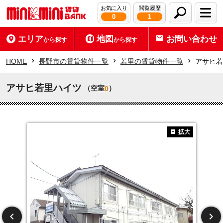
お気に入り
閲覧履歴
0
1
エリア
地図
お問い合わせ
から探す
から探す
HOME
長野市の賃貸物件一覧
若里の賃貸物件一覧
アサヒ若
アサヒ若里ハイツ
（空室
）
0
拡大