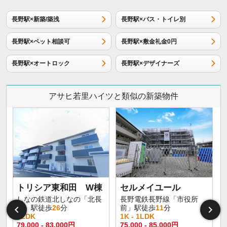
長野駅×新築/築浅
長野駅×バス・トイレ別
長野駅×ペット相談可
長野駅×敷金礼金0円
長野駅×オートロック
長野駅×デザイナーズ
アサヒ若里ハイツと類似の新築物件
トリシア東和田 W棟
セルメイユール
しなの鉄道北しなの「北長
長野電鉄長野線「市役所
野」駅徒歩
26
分
前」駅徒歩
11
分
1LDK
1K - 1LDK
1
79,000 - 83,000円
75,000 - 85,000円
6