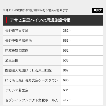
※地図上の建物所在地は誤差がある場合があります
拡大
アサヒ若里ハイツの周辺施設情報
長野市芹田支所
382m
長野中御所郵便局
885m
県立長野図書館
582m
若里公園
535m
医療法人社団ひよし会東口病院
867m
ゆうちょ銀行長野支店ケーズタウン
690m
デリシア若里店
634m
セブンイレブンホクト文化ホール入
412m