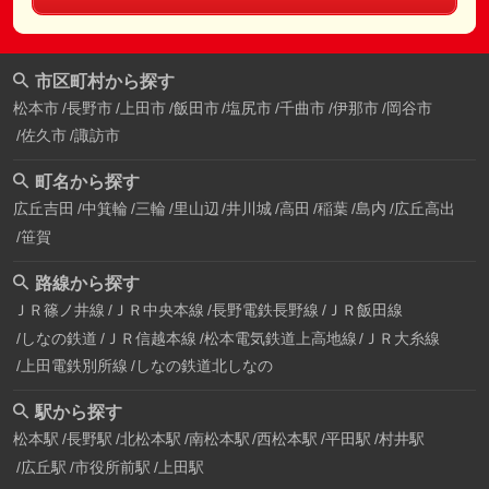
市区町村から探す
松本市
長野市
上田市
飯田市
塩尻市
千曲市
伊那市
岡谷市
佐久市
諏訪市
町名から探す
広丘吉田
中箕輪
三輪
里山辺
井川城
高田
稲葉
島内
広丘高出
笹賀
路線から探す
ＪＲ篠ノ井線
ＪＲ中央本線
長野電鉄長野線
ＪＲ飯田線
しなの鉄道
ＪＲ信越本線
松本電気鉄道上高地線
ＪＲ大糸線
上田電鉄別所線
しなの鉄道北しなの
駅から探す
松本駅
長野駅
北松本駅
南松本駅
西松本駅
平田駅
村井駅
広丘駅
市役所前駅
上田駅