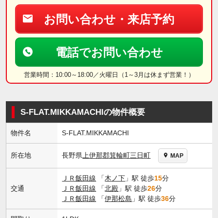
お問い合わせ・来店予約
電話でお問い合わせ
営業時間：10:00～18:00／火曜日（1～3月は休まず営業！）
S-FLAT.MIKKAMACHIの物件概要
物件名
S-FLAT.MIKKAMACHI
長野県
上伊那郡箕輪町
三日町
所在地
MAP
ＪＲ飯田線
「
木ノ下
」駅 徒歩
15
分
交通
ＪＲ飯田線
「
北殿
」駅 徒歩
26
分
ＪＲ飯田線
「
伊那松島
」駅 徒歩
36
分