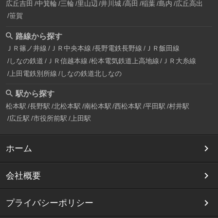
広丘吉田
中箕輪
三輪
里山辺
井川城
高田
稲葉
島内
広丘高出
笹賀
路線から探す
ＪＲ篠ノ井線
ＪＲ中央本線
長野電鉄長野線
ＪＲ飯田線
しなの鉄道
ＪＲ信越本線
松本電気鉄道上高地線
ＪＲ大糸線
上田電鉄別所線
しなの鉄道北しなの
駅から探す
松本駅
長野駅
北松本駅
南松本駅
西松本駅
平田駅
村井駅
広丘駅
市役所前駅
上田駅
ホーム
会社概要
プライバシーポリシー