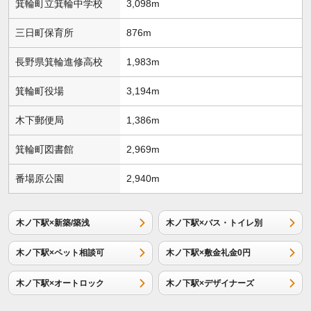
箕輪町立箕輪中学校
3,098m
三日町保育所
876m
長野県箕輪進修高校
1,983m
箕輪町役場
3,194m
木下郵便局
1,386m
箕輪町図書館
2,969m
番場原公園
2,940m
木ノ下駅×新築/築浅
木ノ下駅×バス・トイレ別
木ノ下駅×ペット相談可
木ノ下駅×敷金礼金0円
木ノ下駅×オートロック
木ノ下駅×デザイナーズ