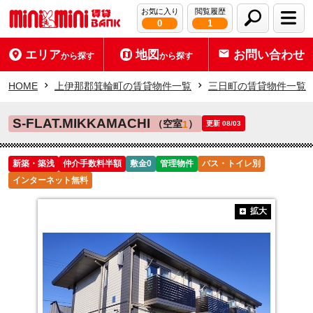
お気に入り
閲覧履歴
0
1
エリア
地図
お問い合わせ
から探す
から探す
HOME
上伊那郡箕輪町の賃貸物件一覧
三日町の賃貸物件一覧
S-FLAT.MIKKAMACHI
（空室
）
1
更新 08/03
新築・築浅
仲介手数料半額
敷金0
管理物件
バス・トイレ別
インターネット無料
拡大