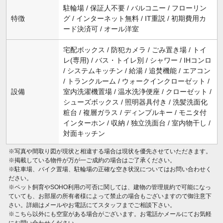
駐輪場 / 保証人不要 / バルコニー / フローリン
特徴
グ / インターネット無料 / IT重説 / 初期費用カ
ード決済可 / オール洋室
宅配ボックス / 防犯カメラ / ごみ置き場 / トイ
レ(専用) / バス・トイレ別 / シャワー / IHコンロ
/ システムキッチン / 給湯 / 追焚機能 / エアコン
/ トランクルーム / ウォークインクローゼット /
設備
室内洗濯機置場 / 温水洗浄便座 / クローゼット /
シューズボックス / 照明器具付き / 洗髪洗面化
粧台 / 複層ガラス / ディンプルキー / モニタ付
インターホン / 収納 / 独立洗面台 / 室内物干し /
対面キッチン
※写真や間取り図が現状と相違する場合は現状を優先させていただきます。
※掲載している物件が万が一ご成約の場合はご了承ください。
※駐車場、バイク置場、駐輪場の正確な空き状況についてはお問い合わせく
ださい。
※ペット飼育やSOHO利用の可否に関しては、建物の管理規約で可能になっ
ていても、お部屋の所有者様によって禁止の場合もございますので御注意下
さい。詳細はメールやお電話にてスタッフまでご相談下さい。
※こちら以外にも空室がある場合がございます。お電話かメールにてお気軽