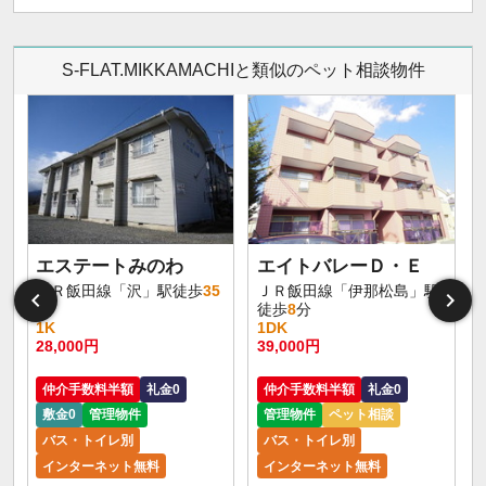
S-FLAT.MIKKAMACHIと類似のペット相談物件
エステートみのわ
エイトバレーＤ・Ｅ
ＪＲ飯田線「沢」駅徒歩
35
ＪＲ飯田線「伊那松島」駅
分
徒歩
8
分
1K
1DK
28,000円
39,000円
仲介手数料半額
礼金0
仲介手数料半額
礼金0
敷金0
管理物件
管理物件
ペット相談
バス・トイレ別
バス・トイレ別
インターネット無料
インターネット無料