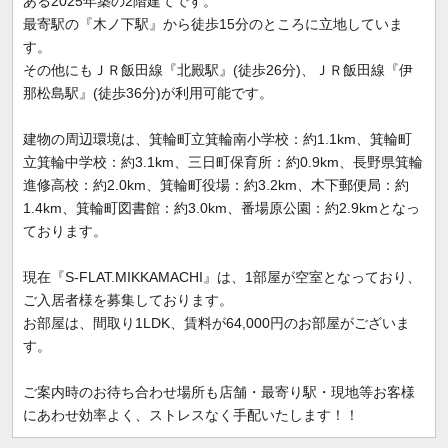
ある2025年築の2階建てです。
最寄駅の『木ノ下駅』から徒歩15分のところに立地していま
す。
その他にもＪＲ飯田線『北殿駅』(徒歩26分)、ＪＲ飯田線『伊
那松島駅』(徒歩36分)が利用可能です。
建物の周辺環境は、箕輪町立箕輪南小学校：約1.1km、箕輪町
立箕輪中学校：約3.1km、三日町保育所：約0.9km、長野県箕輪
進修高校：約2.0km、箕輪町役場：約3.2km、木下郵便局：約
1.4km、箕輪町図書館：約3.0km、番場原公園：約2.9kmとなっ
ております。
現在『S-FLAT.MIKKAMACHI』は、1部屋が空室となっており、
ご入居者様を募集しております。
お部屋は、間取り1LDK、賃料が64,000円のお部屋がございま
す。
ご案内時のお待ち合わせ場所も店舗・最寄り駅・現地等お客様
にあわせ効率よく、ストレスなく手配いたします！！