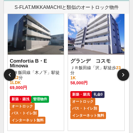
S-FLAT.MIKKAMACHIと類似のオートロック物件
Comfortia B・E
グランデ コスモ
シ
Minowa
ＪＲ飯田線「沢」駅徒歩
23
ＪＲ飯田線「木ノ下」駅徒
分
歩
12
分
1K
1LDK
58,000円
69,000円
新築・築浅
礼金0
新築・築浅
管理物件
オートロック
オートロック
バス・トイレ別
バス・トイレ別
インターネット無料
インターネット無料