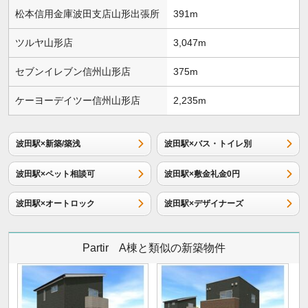
松本信用金庫波田支店山形出張所
391m
ツルヤ山形店
3,047m
セブンイレブン信州山形店
375m
ケーヨーデイツー信州山形店
2,235m
波田駅×新築/築浅
波田駅×バス・トイレ別
波田駅×ペット相談可
波田駅×敷金礼金0円
波田駅×オートロック
波田駅×デザイナーズ
Partir A棟と類似の新築物件