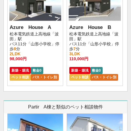
Azure House A
Azure House B
松本電気鉄道上高地線「波
松本電気鉄道上高地線「波
田」駅
田」駅
バス11分「山形小学校」停
バス11分「山形小学校」停
歩
8
分
歩
7
分
2LDK
3LDK
98,000円
110,000円
新築・築浅
敷金0
新築・築浅
敷金0
ペット相談
バス・トイレ別
ペット相談
バス・トイレ別
Partir A棟と類似のペット相談物件