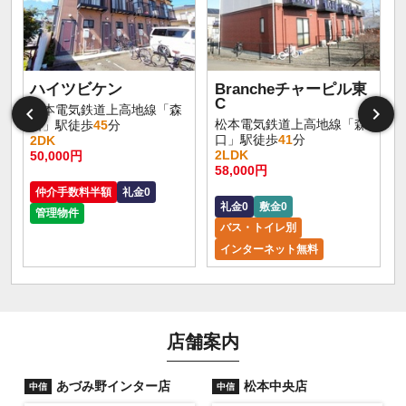
ハイツビケン
Brancheチャーピル東
C
松本電気鉄道上高地線「森
松本電気鉄道上高地線「森
口」駅徒歩
45
分
口」駅徒歩
41
分
2DK
2LDK
50,000円
58,000円
仲介手数料半額
礼金0
礼金0
敷金0
管理物件
バス・トイレ別
インターネット無料
店舗案内
あづみ野インター店
松本中央店
中信
中信