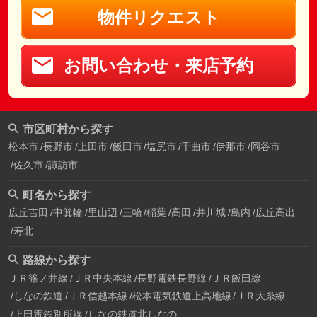
物件リクエスト
お問い合わせ・来店予約
市区町村から探す
松本市
長野市
上田市
飯田市
塩尻市
千曲市
伊那市
岡谷市
佐久市
諏訪市
町名から探す
広丘吉田
中箕輪
里山辺
三輪
稲葉
高田
井川城
島内
広丘高出
寿北
路線から探す
ＪＲ篠ノ井線
ＪＲ中央本線
長野電鉄長野線
ＪＲ飯田線
しなの鉄道
ＪＲ信越本線
松本電気鉄道上高地線
ＪＲ大糸線
上田電鉄別所線
しなの鉄道北しなの