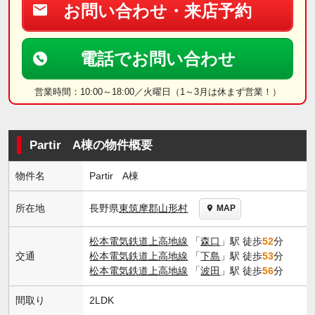
お問い合わせ・来店予約
電話でお問い合わせ
営業時間：10:00～18:00／火曜日（1～3月は休まず営業！）
Partir A棟の物件概要
物件名
Partir A棟
長野県
東筑摩郡山形村
所在地
MAP
松本電気鉄道上高地線
「
森口
」駅 徒歩
52
分
交通
松本電気鉄道上高地線
「
下島
」駅 徒歩
53
分
松本電気鉄道上高地線
「
波田
」駅 徒歩
56
分
間取り
2LDK