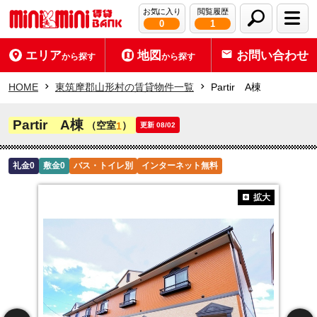
お気に入り
閲覧履歴
0
1
エリア
地図
お問い合わせ
から探す
から探す
HOME
東筑摩郡山形村の賃貸物件一覧
Partir A棟
Partir A棟
（空室
）
1
更新 08/02
礼金0
敷金0
バス・トイレ別
インターネット無料
拡大