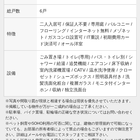
総戸数
6戸
二人入居可 / 保証人不要 / 専用庭 / バルコニー /
フローリング / インターネット無料 / メゾネッ
特徴
ト / ガスコンロ設置可 / IT重説 / 初期費用カー
ド決済可 / オール洋室
ごみ置き場 / トイレ(専用) / バス・トイレ別 / シ
ャワー / 給湯 / 追焚機能 / エアコン / 床下収納 /
室内洗濯機置場 / CATV / 温水洗浄便座 / クロー
設備
ゼット / シューズボックス / 照明器具付き / 洗
髪洗面化粧台 / 複層ガラス / モニタ付インター
ホン / 収納 / 独立洗面台
※写真や間取り図が現状と相違する場合は現状を優先させていただきます。
※掲載している物件が万が一ご成約の場合はご了承ください。
※駐車場、バイク置場、駐輪場の正確な空き状況についてはお問い合わせく
ださい。
※ペット飼育やSOHO利用の可否に関しては、建物の管理規約で可能になっ
ていても、お部屋の所有者様によって禁止の場合もございますので御注意下
さい。詳細はメールやお電話にてスタッフまでご相談下さい。