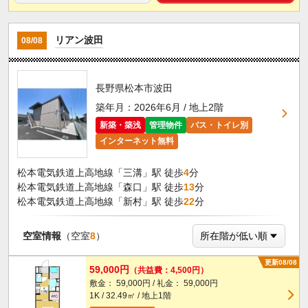
リアン波田
08/08
長野県松本市波田
築年月：2026年6月 / 地上2階
新築・築浅
管理物件
バス・トイレ別
インターネット無料
松本電気鉄道上高地線「三溝」駅 徒歩
4
分
松本電気鉄道上高地線「森口」駅 徒歩
13
分
松本電気鉄道上高地線「新村」駅 徒歩
22
分
空室情報
（空室
8
）
更新08/08
59,000円
（共益費：4,500円）
敷金： 59,000円 / 礼金： 59,000円
1K / 32.49㎡ / 地上1階