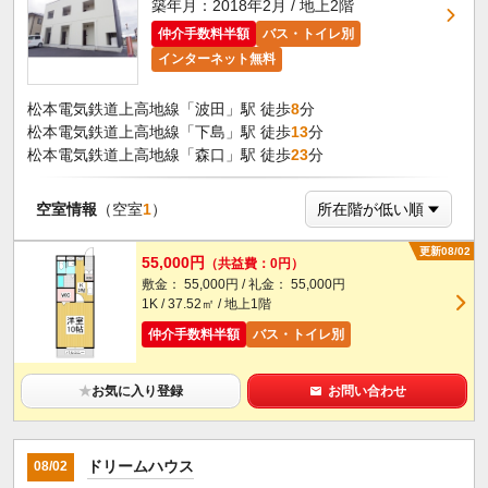
築年月：2018年2月 / 地上2階
仲介手数料半額
バス・トイレ別
インターネット無料
松本電気鉄道上高地線「波田」駅 徒歩
8
分
松本電気鉄道上高地線「下島」駅 徒歩
13
分
松本電気鉄道上高地線「森口」駅 徒歩
23
分
空室情報
（空室
1
）
更新08/02
55,000円
（共益費：0円）
敷金： 55,000円 / 礼金： 55,000円
1K / 37.52㎡ / 地上1階
仲介手数料半額
バス・トイレ別
★
お気に入り登録
お問い合わせ
ドリームハウス
08/02