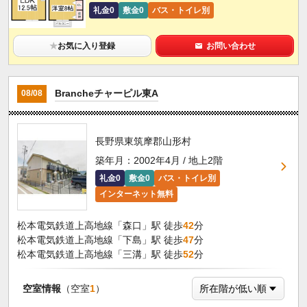
礼金0
敷金0
バス・トイレ別
★
お気に入り登録
お問い合わせ
Brancheチャーピル東A
08/08
長野県東筑摩郡山形村
築年月：2002年4月 / 地上2階
礼金0
敷金0
バス・トイレ別
インターネット無料
松本電気鉄道上高地線「森口」駅 徒歩
42
分
松本電気鉄道上高地線「下島」駅 徒歩
47
分
松本電気鉄道上高地線「三溝」駅 徒歩
52
分
空室情報
（空室
1
）