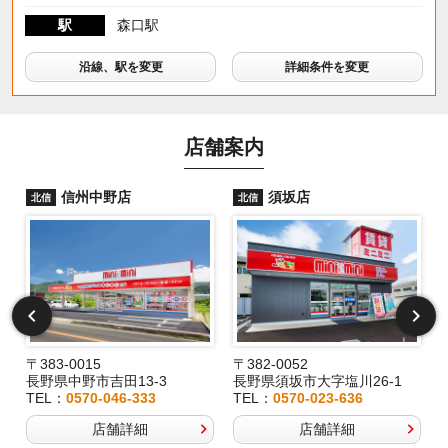
駅
森口駅
沿線、駅を変更
詳細条件を変更
店舗案内
信州中野店
須坂店
北信
北信
〒383-0015
〒382-0052
長野県中野市吉田13-3
長野県須坂市大字塩川26-1
TEL：
0570-046-333
TEL：
0570-023-636
店舗詳細
店舗詳細