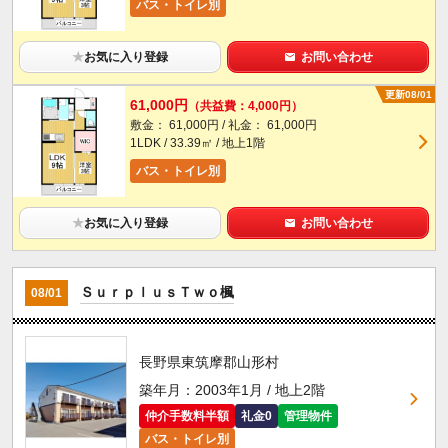
バス・トイレ別
★
お気に入り登録
お問い合わせ
更新08/01
61,000円
（共益費：4,000円）
敷金： 61,000円 / 礼金： 61,000円
1LDK / 33.39㎡ / 地上1階
バス・トイレ別
★
お気に入り登録
お問い合わせ
ＳｕｒｐｌｕｓＴｗｏ楓
08/01
長野県東筑摩郡山形村
築年月：2003年1月 / 地上2階
仲介手数料半額
礼金0
管理物件
バス・トイレ別