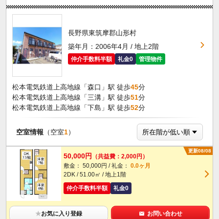
長野県東筑摩郡山形村
築年月：2006年4月 / 地上2階
仲介手数料半額
礼金0
管理物件
松本電気鉄道上高地線「森口」駅 徒歩
45
分
松本電気鉄道上高地線「三溝」駅 徒歩
51
分
松本電気鉄道上高地線「下島」駅 徒歩
52
分
空室情報
（空室
1
）
更新08/08
50,000円
（共益費：2,000円）
敷金： 50,000円 / 礼金：
0.0ヶ月
2DK / 51.00㎡ / 地上1階
仲介手数料半額
礼金0
★
お気に入り登録
お問い合わせ