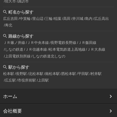
佐久市
諏訪市
町名から探す
広丘吉田
中箕輪
里山辺
三輪
稲葉
高田
井川城
島内
広丘高出
寿北
路線から探す
ＪＲ篠ノ井線
ＪＲ中央本線
長野電鉄長野線
ＪＲ飯田線
しなの鉄道
ＪＲ信越本線
松本電気鉄道上高地線
ＪＲ大糸線
上田電鉄別所線
しなの鉄道北しなの
駅から探す
松本駅
長野駅
北松本駅
南松本駅
西松本駅
平田駅
村井駅
広丘駅
市役所前駅
上田駅
ホーム
会社概要