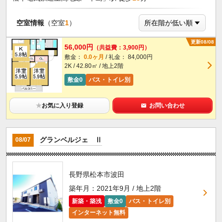
空室情報
（空室
1
）
更新08/08
56,000円
（共益費：3,900円）
敷金：
0.0ヶ月
/ 礼金： 84,000円
2K / 42.80㎡ / 地上2階
敷金0
バス・トイレ別
★
お気に入り登録
お問い合わせ
グランベルジェ Ⅱ
08/07
長野県松本市波田
築年月：2021年9月 / 地上2階
新築・築浅
敷金0
バス・トイレ別
インターネット無料