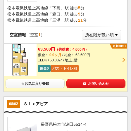
松本電気鉄道上高地線「下島」駅 徒歩
5
分
松本電気鉄道上高地線「森口」駅 徒歩
9
分
松本電気鉄道上高地線「三溝」駅 徒歩
21
分
空室情報
（空室
1
）
更新08/07
63,500円
（共益費：4,600円）
敷金：
0.0ヶ月
/ 礼金： 63,500円
1LDK / 50.08㎡ / 地上1階
敷金0
バス・トイレ別
★
お気に入り登録
お問い合わせ
Ｓｉｘアピア
08/02
長野県松本市波田5514-4