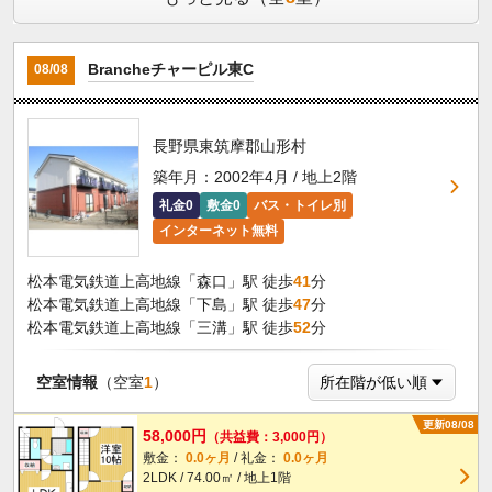
Brancheチャーピル東C
08/08
長野県東筑摩郡山形村
築年月：2002年4月 / 地上2階
礼金0
敷金0
バス・トイレ別
インターネット無料
松本電気鉄道上高地線「森口」駅 徒歩
41
分
松本電気鉄道上高地線「下島」駅 徒歩
47
分
松本電気鉄道上高地線「三溝」駅 徒歩
52
分
空室情報
（空室
1
）
更新08/08
58,000円
（共益費：3,000円）
敷金：
0.0ヶ月
/ 礼金：
0.0ヶ月
2LDK / 74.00㎡ / 地上1階