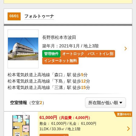
フォルトゥーナ
08/01
長野県松本市波田
築年月：2021年1月 / 地上3階
管理物件
オートロック
バス・トイレ別
インターネット無料
松本電気鉄道上高地線「森口」駅 徒歩
5
分
松本電気鉄道上高地線「下島」駅 徒歩
12
分
松本電気鉄道上高地線「三溝」駅 徒歩
15
分
空室情報
（空室
2
）
更新08/01
61,000円
（共益費：4,000円）
敷金： 61,000円 / 礼金： 61,000円
1LDK / 33.39㎡ / 地上1階