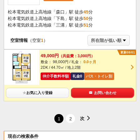
松本電気鉄道上高地線「森口」駅 徒歩
45
分
松本電気鉄道上高地線「下島」駅 徒歩
50
分
松本電気鉄道上高地線「三溝」駅 徒歩
51
分
空室情報
（空室
1
）
更新08/01
49,000円
（共益費：3,000円）
敷金： 98,000円 / 礼金：
0.0ヶ月
2DK / 44.70㎡ / 地上2階
仲介手数料半額
礼金0
バス・トイレ別
★
お気に入り登録
お問い合わせ
次
1
2
現在の検索条件