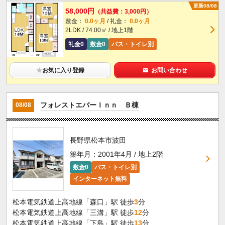
更新08/08
58,000円
（共益費：3,000円）
敷金：
0.0ヶ月
/ 礼金：
0.0ヶ月
2LDK / 74.00㎡ / 地上1階
礼金0
敷金0
バス・トイレ別
★
お気に入り登録
お問い合わせ
フォレストエバーＩｎｎ Ｂ棟
08/08
長野県松本市波田
築年月：2001年4月 / 地上2階
敷金0
バス・トイレ別
インターネット無料
松本電気鉄道上高地線「森口」駅 徒歩
3
分
松本電気鉄道上高地線「三溝」駅 徒歩
12
分
松本電気鉄道上高地線「下島」駅 徒歩
13
分