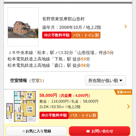
長野県東筑摩郡山形村
築年月：2008年10月 / 地上2階
仲介手数料半額
バス・トイレ別
ＪＲ中央本線「松本」駅 バス32分「山形役場」停歩
5
分
松本電気鉄道上高地線「下島」駅 徒歩
53
分
松本電気鉄道上高地線「森口」駅 徒歩
56
分
空室情報
（空室
1
）
更新08/02
58,000円
（共益費：4,000円）
敷金： 116,000円 / 礼金： 58,000円
2LDK / 63.50㎡ / 地上2階
仲介手数料半額
バス・トイレ別
★
お気に入り登録
お問い合わせ