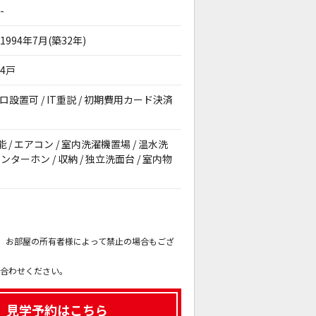
-
1994年7月(築32年)
4戸
ンロ設置可 / IT重説 / 初期費用カード決済
能 / エアコン / 室内洗濯機置場 / 温水洗
ターホン / 収納 / 独立洗面台 / 室内物
。
も、お部屋の所有者様によって禁止の場合もござ
。
い合わせください。
、見学予約はこちら