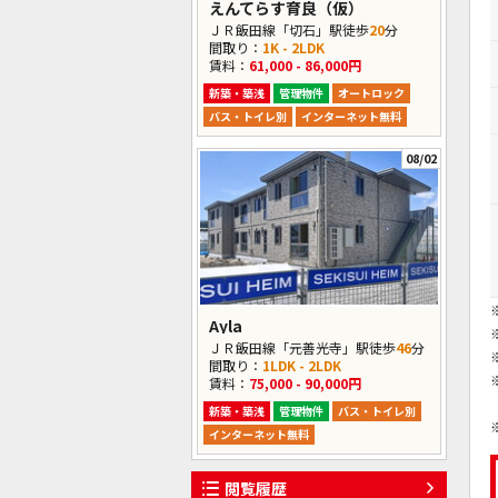
えんてらす育良（仮）
ＪＲ飯田線「切石」駅徒歩
20
分
間取り：
1K - 2LDK
賃料：
61,000 - 86,000円
新築・築浅
管理物件
オートロック
バス・トイレ別
インターネット無料
08/02
Ayla
ＪＲ飯田線「元善光寺」駅徒歩
46
分
間取り：
1LDK - 2LDK
賃料：
75,000 - 90,000円
新築・築浅
管理物件
バス・トイレ別
インターネット無料
閲覧履歴