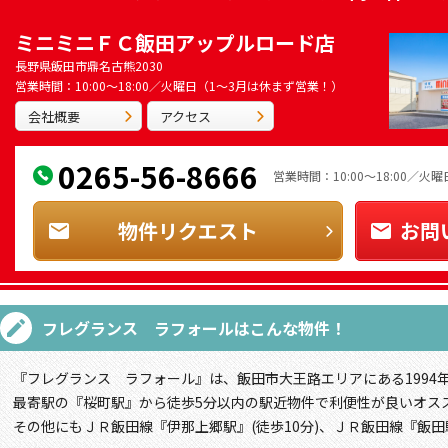
ミニミニＦＣ飯田アップルロード店
長野県飯田市鼎名古熊2030
営業時間：10:00～18:00／火曜日（1～3月は休まず営業！）
会社概要
アクセス
0265-56-8666
営業時間：10:00～18:00／
物件リクエスト
お問
フレグランス ラフォール
はこんな物件！
『フレグランス ラフォール』は、飯田市大王路エリアにある1994
最寄駅の『桜町駅』から徒歩5分以内の駅近物件で利便性が良いオス
その他にもＪＲ飯田線『伊那上郷駅』(徒歩10分)、ＪＲ飯田線『飯田駅