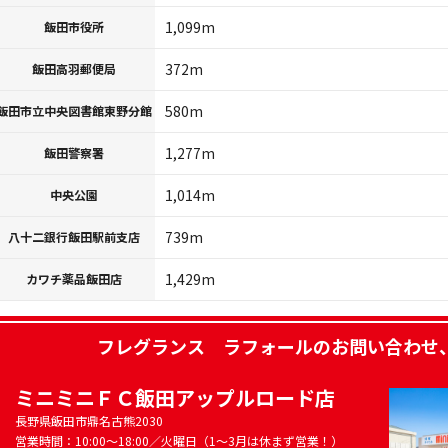
1,099m
飯田市役所
372m
飯田高羽郵便局
580m
飯田市立中央図書館東野分館
1,277m
飯田警察署
1,014m
中央公園
739m
八十二銀行飯田駅前支店
1,429m
カワチ薬品飯田店
フレグランス ラフォール
のお問い合わせ
ミニミニＦＣ飯田アップルロード店
長野県飯田市鼎名古熊2030
営業時間：10:00～18:00／火曜日（1～3月は休まず営業！）