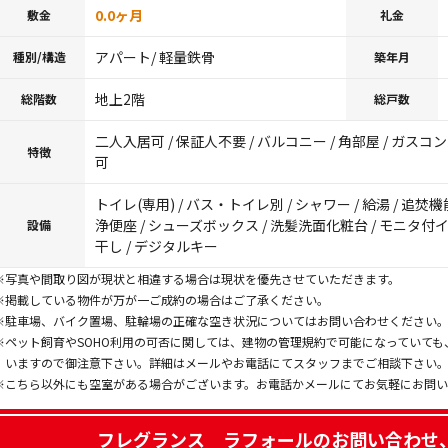
0.0ヶ月
敷金
礼金
アパート/ 軽量鉄骨
種別/構造
築年月
地上2階
総階数
総戸数
二人入居可 / 保証人不要 / バルコニー / 角部屋 / ガスコ
特徴
可
トイレ(専用) / バス・トイレ別 / シャワー / 給湯 / 追焚機
浄便座 / シューズボックス / 洗髪洗面化粧台 / モニタ付イン
設備
干し / デジタルキー
※写真や間取り図が現状と相違する場合は現状を優先させていただきます。
※掲載している物件が万が一ご成約の場合はご了承ください。
※駐車場、バイク置場、駐輪場の正確な空き状況についてはお問い合わせください
※ペット飼育やSOHO利用の可否に関しては、建物の管理規約で可能になっていて
いますので御注意下さい。詳細はメールやお電話にてスタッフまでご相談下さい
※こちら以外にも空室がある場合がございます。お電話かメールにてお気軽にお問
フレグランス ラフォール
のお問い合わせ