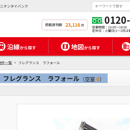
ミニチンタイバンク
0120
23,116
掲載建物数
件
営業時間：10:00～18:00
定休日：火曜日(1～3月は
沿線
地図
から探す
から探す
物件一覧
フレグランス ラフォール
フレグランス ラフォール
（空室
0
）