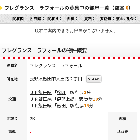
フレグランス ラフォールの募集中の部屋一覧（空室
0
）
間取図
所在階
間取り
面積
賃料
共益費
敷金 / 礼金
現在ご案内できるお部屋がございません。
フレグランス ラフォールの物件概要
フレグランス ラフォール
建物名
長野県
飯田市
大王路
２丁目
所在地
MAP
ＪＲ飯田線
「
桜町
」駅 徒歩
3
分
ＪＲ飯田線
「
伊那上郷
」駅 徒歩
10
分
交通
ＪＲ飯田線
「
飯田
」駅 徒歩
15
分
2K
間取り
面積
-
賃料
共益費