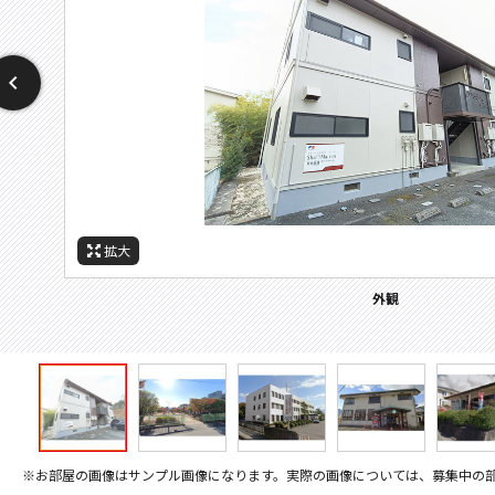
拡大
拡大
拡大
拡大
拡大
拡大
拡大
周辺施設：警察署・交番
周辺施設：高校・高専
周辺施設：図書館
周辺施設：郵便局
周辺施設：公園
周辺施設：役所
外観
※お部屋の画像はサンプル画像になります。実際の画像については、募集中の