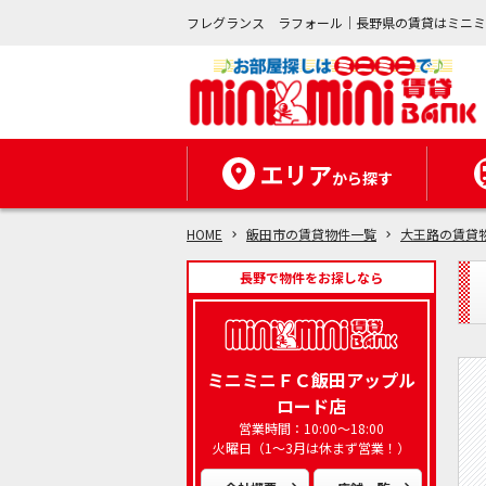
フレグランス ラフォール｜長野県の賃貸はミニ
エリア
から探す
HOME
飯田市の賃貸物件一覧
大王路の賃貸
長野で物件をお探しなら
ミニミニＦＣ飯田アップル
ロード店
営業時間：10:00～18:00
火曜日（1～3月は休まず営業！）