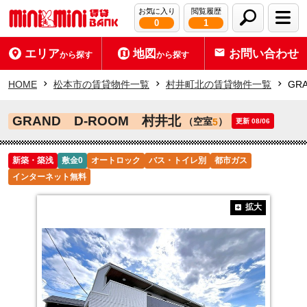
お気に入り
閲覧履歴
0
1
エリア
地図
お問い合わせ
から探す
から探す
HOME
松本市の賃貸物件一覧
村井町北の賃貸物件一覧
GR
GRAND D-ROOM 村井北
（空室
）
5
更新 08/06
新築・築浅
敷金0
オートロック
バス・トイレ別
都市ガス
インターネット無料
拡大