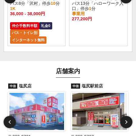
バス8分「沢村」停歩
10
分
バス13分「ハローワーク入
1K
口」停歩
1
分
36,000 - 38,000円
事業用
277,200円
仲介手数料半額
礼金0
バス・トイレ別
インターネット無料
店舗案内
塩尻店
塩尻駅前店
中信
中信