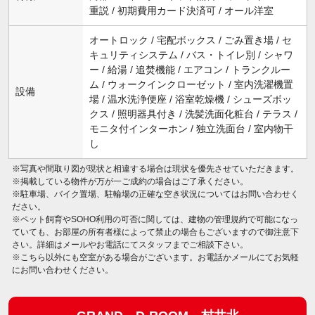
重説 / 初期費用カード決済可 / オール洋室
オートロック / 宅配ボックス / ごみ置き場 / セ
キュリティシステム / バス・トイレ別 / シャワ
ー / 給湯 / 追焚機能 / エアコン / トランクルー
ム / ウォークインクローゼット / 室内洗濯機置
設備
場 / 温水洗浄便座 / 浴室乾燥機 / シューズボッ
クス / 照明器具付き / 洗髪洗面化粧台 / テラス /
モニタ付インターホン / 独立洗面台 / 室内物干
し
※写真や間取り図が現状と相違する場合は現状を優先させていただきます。
※掲載している物件が万が一ご成約の場合はご了承ください。
※駐車場、バイク置場、駐輪場の正確な空き状況についてはお問い合わせく
ださい。
※ペット飼育やSOHO利用の可否に関しては、建物の管理規約で可能になっ
ていても、お部屋の所有者様によって禁止の場合もございますので御注意下
さい。詳細はメールやお電話にてスタッフまでご相談下さい。
※こちら以外にも空室がある場合がございます。お電話かメールにてお気軽
にお問い合わせください。