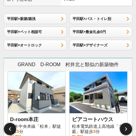
平田駅×新築/築浅
平田駅×バス・トイレ別
平田駅×ペット相談可
平田駅×敷金礼金0円
平田駅×オートロック
平田駅×デザイナーズ
GRAND D-ROOM 村井北と類似の新築物件
D-room本庄
ピアコートハウス
ＪＲ中央本線「松本」駅徒
松本電気鉄道上高地線「大
歩
15
分
庭」駅徒歩
3
分