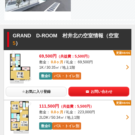
GRAND D-ROOM 村井北の空室情報（空室
5
）
更新08/06
69,500円
（共益費：5,500円）
敷金：
0.0ヶ月
/ 礼金： 69,500円
1K / 30.35㎡ / 地上1階
敷金0
バス・トイレ別
★
お気に入り登録
お問い合わせ
更新08/06
111,500円
（共益費：5,500円）
敷金：
0.0ヶ月
/ 礼金： 223,000円
2LDK / 50.34㎡ / 地上1階
敷金0
バス・トイレ別