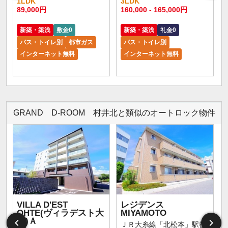
1LDK
3LDK
89,000円
160,000 - 165,000円
7
新築・築浅
敷金0
新築・築浅
礼金0
バス・トイレ別
都市ガス
バス・トイレ別
インターネット無料
インターネット無料
GRAND D-ROOM 村井北と類似のオートロック物件
VILLA D'EST
レジデンス
OHTE(ヴィラデスト大
MIYAMOTO
手)Ａ
ＪＲ大糸線「北松本」駅徒