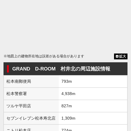
※地図上の建物所在地は誤差がある場合があります
拡大
GRAND D-ROOM 村井北の周辺施設情報
松本南郵便局
793m
松本警察署
4,938m
ツルヤ平田店
827m
セブンイレブン松本寿北店
1,309m
ニトリ松本店
774m