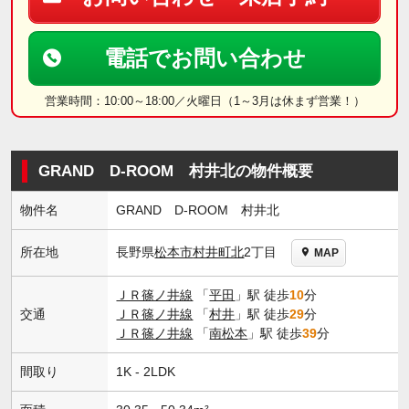
電話でお問い合わせ
営業時間：10:00～18:00／火曜日（1～3月は休まず営業！）
GRAND D-ROOM 村井北の物件概要
物件名
GRAND D-ROOM 村井北
長野県
松本市
村井町北
2丁目
所在地
MAP
ＪＲ篠ノ井線
「
平田
」駅 徒歩
10
分
交通
ＪＲ篠ノ井線
「
村井
」駅 徒歩
29
分
ＪＲ篠ノ井線
「
南松本
」駅 徒歩
39
分
間取り
1K - 2LDK