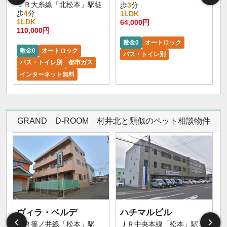
ＪＲ大糸線「北松本」駅徒
歩
3
分
歩
4
分
1LDK
1LDK
64,000円
110,000円
敷金0
オートロック
敷金0
オートロック
バス・トイレ別
バス・トイレ別
都市ガス
インターネット無料
GRAND D-ROOM 村井北と類似のペット相談物件
ヴィラ・ベルデ
ハチマルビル
ＪＲ篠ノ井線「松本」駅
ＪＲ中央本線「松本」駅