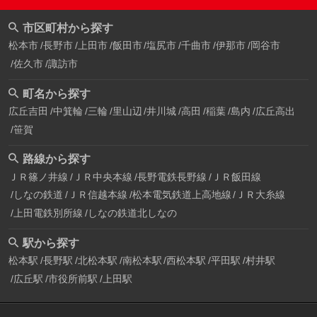
市区町村から探す
松本市
長野市
上田市
飯田市
塩尻市
千曲市
伊那市
岡谷市
佐久市
諏訪市
町名から探す
広丘吉田
中箕輪
三輪
里山辺
井川城
高田
稲葉
島内
広丘高出
笹賀
路線から探す
ＪＲ篠ノ井線
ＪＲ中央本線
長野電鉄長野線
ＪＲ飯田線
しなの鉄道
ＪＲ信越本線
松本電気鉄道上高地線
ＪＲ大糸線
上田電鉄別所線
しなの鉄道北しなの
駅から探す
松本駅
長野駅
北松本駅
南松本駅
西松本駅
平田駅
村井駅
広丘駅
市役所前駅
上田駅