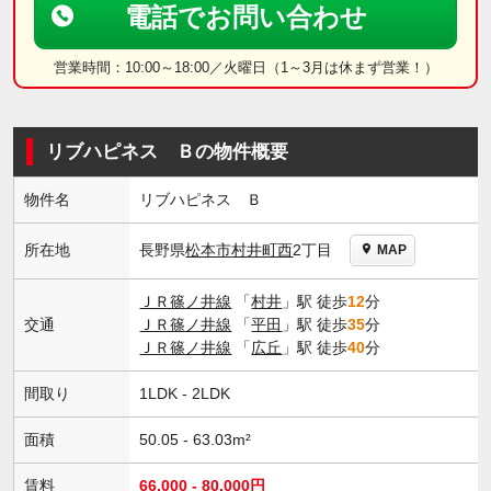
電話でお問い合わせ
営業時間：10:00～18:00／火曜日（1～3月は休まず営業！）
リブハピネス Ｂの物件概要
物件名
リブハピネス Ｂ
長野県
松本市
村井町西
2丁目
所在地
MAP
ＪＲ篠ノ井線
「
村井
」駅 徒歩
12
分
交通
ＪＲ篠ノ井線
「
平田
」駅 徒歩
35
分
ＪＲ篠ノ井線
「
広丘
」駅 徒歩
40
分
間取り
1LDK - 2LDK
面積
50.05 - 63.03m²
賃料
66,000 - 80,000円