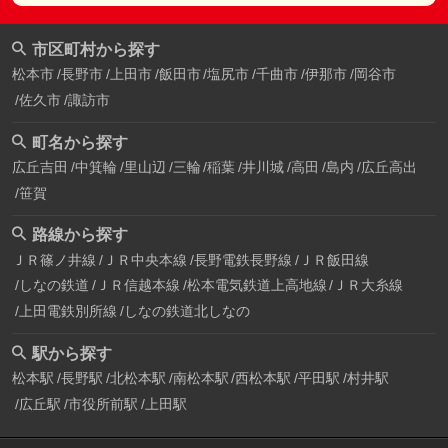
市区町村から探す
松本市
長野市
上田市
飯田市
塩尻市
千曲市
伊那市
岡谷市
佐久市
諏訪市
町名から探す
広丘吉田
中箕輪
里山辺
三輪
稲葉
井川城
高田
島内
広丘高出
笹賀
路線から探す
ＪＲ篠ノ井線
ＪＲ中央本線
長野電鉄長野線
ＪＲ飯田線
しなの鉄道
ＪＲ信越本線
松本電気鉄道上高地線
ＪＲ大糸線
上田電鉄別所線
しなの鉄道北しなの
駅から探す
松本駅
長野駅
北松本駅
南松本駅
西松本駅
平田駅
村井駅
広丘駅
市役所前駅
上田駅