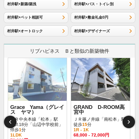
村井駅×新築/築浅
村井駅×バス・トイレ別
村井駅×ペット相談可
村井駅×敷金礼金0円
村井駅×オートロック
村井駅×デザイナーズ
リブハピネス Ｂと類似の新築物件
Grace Yama（グレイ
GRAND D-ROOM高
ス ヤマ）
宮中
ＪＲ中央本線「松本」駅
ＪＲ篠ノ井線「南松本」駅
バス18分「山辺中学校前」
徒歩
15
分
停歩
1
分
1R - 1K
1LDK
68,000 - 72,000円