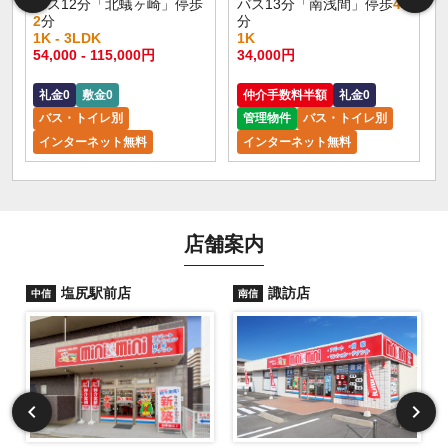
バス12分「北蟻ヶ崎」停歩
バス13分「南浅間」停歩
4
2
分
分
1K - 3LDK
1K
54,000 - 115,000円
34,000円
礼金0
敷金0
仲介手数料半額
礼金0
バス・トイレ別
管理物件
バス・トイレ別
インターネット無料
インターネット無料
店舗案内
塩尻駅前店
諏訪店
中信
南信