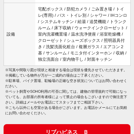
宅配ボックス / 防犯カメラ / ごみ置き場 / トイ
レ(専用) / バス・トイレ別 / シャワー / IHコンロ
/ システムキッチン / 給湯 / 追焚機能 / トランク
ルーム / 床下収納 / ウォークインクローゼット /
設備
室内洗濯機置場 / 温水洗浄便座 / 浴室乾燥機 /
クローゼット / シューズボックス / 照明器具付
き / 洗髪洗面化粧台 / 複層ガラス / エアコン２
基 / サンルーム / モニタ付インターホン / 収納 /
独立洗面台 / 室内物干し / 対面キッチン
※写真や間取り図が現状と相違する場合は現状を優先させていただきます。
※掲載している物件が万が一ご成約の場合はご了承ください。
※駐車場、バイク置場、駐輪場の正確な空き状況についてはお問い合わせく
ださい。
※ペット飼育やSOHO利用の可否に関しては、建物の管理規約で可能になっ
ていても、お部屋の所有者様によって禁止の場合もございますので御注意下
さい。詳細はメールやお電話にてスタッフまでご相談下さい。
※こちら以外にも空室がある場合がございます。お電話かメールにてお気軽
にお問い合わせください。
リブハピネス Ｂ