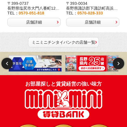
〒399-0737
〒393-0034
2
長野県塩尻市大門八番町12-29
長野県諏訪郡下諏訪町高浜6191-3
TEL：
0570-051-818
TEL：
0570-028-333
店舗詳細
店舗詳細
ミニミニチンタイバンクの店舗一覧
お部屋探しと賃貸経営の強い味方