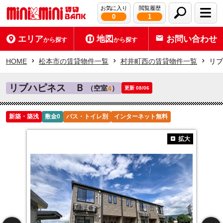
お気に入り
閲覧履歴
0
1
エリア
地図
お問い合わせ
から探す
から探す
HOME
松本市の賃貸物件一覧
村井町西の賃貸物件一覧
リブ
リブハピネス Ｂ
（空室
）
4
更新 08/06
新築・築浅
敷金0
バス・トイレ別
インターネット無料
拡大