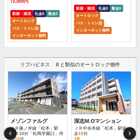
72,000円
新築・築浅
礼金0
敷金0
新築・築浅
礼金0
敷金0
オートロック
オートロック
バス・トイレ別
バス・トイレ別
インターネット無料
インターネット無料
リブハピネス Ｂと類似のオートロック物件
メゾンファルグ
深志M.Oマンション
ＪＲ篠ノ井線「松本」駅
ＪＲ中央本線「松本」駅徒
バス10分「松商学園口」停
歩
10
分
歩
10
分
1R