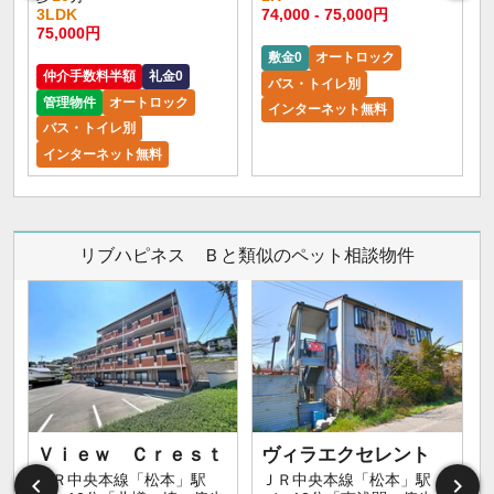
3LDK
74,000 - 75,000円
9
75,000円
敷金0
オートロック
仲介手数料半額
礼金0
バス・トイレ別
管理物件
オートロック
インターネット無料
バス・トイレ別
インターネット無料
リブハピネス Ｂと類似のペット相談物件
Ｖｉｅｗ Ｃｒｅｓｔ
ヴィラエクセレント
ＪＲ中央本線「松本」駅
ＪＲ中央本線「松本」駅