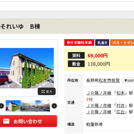
それいゆ B棟
仲介手数料半額
礼金0
バス・トイレ
69,000円
賃料
138,000円
敷金
長野県
松本市
笹賀
所在地
MA
拡大
ＪＲ篠ノ井線
「
松本
」駅
3
分
交通
ＪＲ篠ノ井線
「
村井
」駅
ＪＲ篠ノ井線
「
広丘
」駅
お問い合わせ
軽量鉄骨
構造