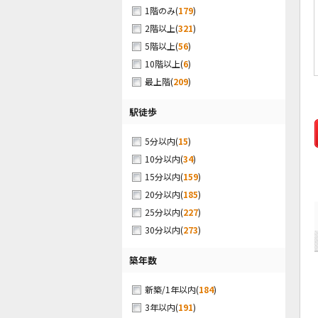
(
179
)
1階のみ
(
321
)
2階以上
(
56
)
5階以上
(
6
)
10階以上
(
209
)
最上階
駅徒歩
(
15
)
5分以内
(
34
)
10分以内
(
159
)
15分以内
(
185
)
20分以内
(
227
)
25分以内
(
273
)
30分以内
築年数
(
184
)
新築/1年以内
(
191
)
3年以内