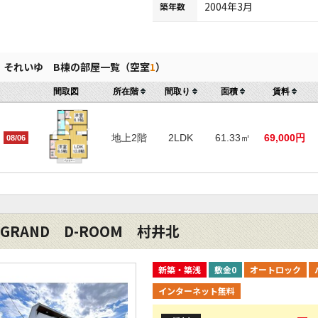
2004年3月
築年数
それいゆ B棟の部屋一覧（空室
1
）
間取図
所在階
間取り
面積
賃料
地上2階
2LDK
61.33㎡
69,000円
08/06
GRAND D-ROOM 村井北
新築・築浅
敷金0
オートロック
インターネット無料