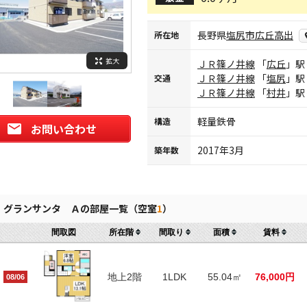
長野県
塩尻市
広丘高出
所在地
拡大
ＪＲ篠ノ井線
「
広丘
」駅
ＪＲ篠ノ井線
「
塩尻
」駅
交通
ＪＲ篠ノ井線
「
村井
」駅
軽量鉄骨
構造
お問い合わせ
2017年3月
築年数
グランサンタ Ａの部屋一覧（空室
1
）
間取図
所在階
間取り
面積
賃料
地上2階
1LDK
55.04㎡
76,000円
08/06