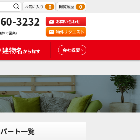
0
0
お気に入り
閲覧履歴
-60-3232
お問い合わせ
物件リクエスト
無休で営業)
建物名
会社概要
から探す
アパート一覧