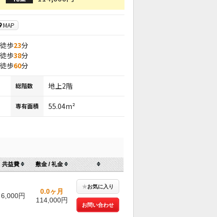
MAP
 徒歩
23
分
 徒歩
38
分
 徒歩
60
分
地上2階
総階数
55.04m²
専有面積
共益費
敷金 / 礼金
★
お気に入り
0.0ヶ月
6,000円
114,000円
お問い合わせ