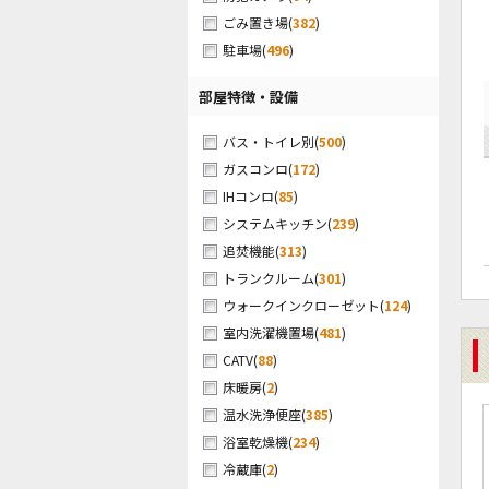
(
382
)
ごみ置き場
(
496
)
駐車場
部屋特徴・設備
(
500
)
バス・トイレ別
(
172
)
ガスコンロ
(
85
)
IHコンロ
(
239
)
システムキッチン
(
313
)
追焚機能
(
301
)
トランクルーム
(
124
)
ウォークインクローゼット
(
481
)
室内洗濯機置場
(
88
)
CATV
(
2
)
床暖房
(
385
)
温水洗浄便座
(
234
)
浴室乾燥機
(
2
)
冷蔵庫