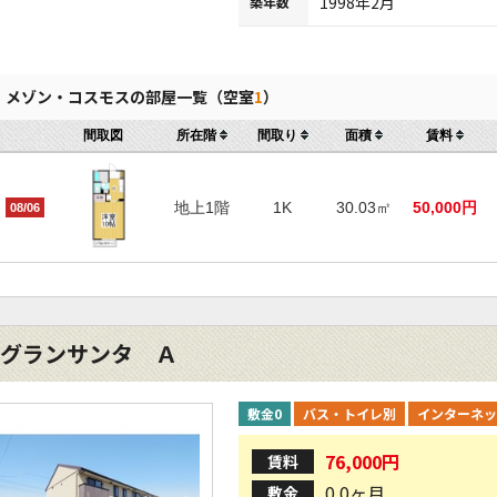
1998年2月
築年数
メゾン・コスモスの部屋一覧（空室
1
）
間取図
所在階
間取り
面積
賃料
地上1階
1K
30.03㎡
50,000円
08/06
グランサンタ Ａ
敷金0
バス・トイレ別
インターネッ
76,000円
賃料
0.0ヶ月
敷金