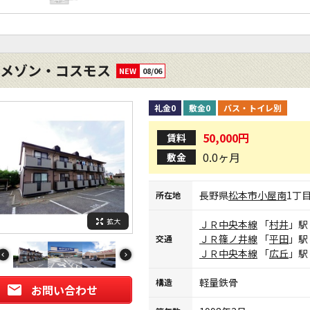
メゾン・コスモス
NEW
08/06
礼金0
敷金0
バス・トイレ別
50,000円
賃料
0.0ヶ月
敷金
長野県
松本市
小屋南
1丁
所在地
拡大
ＪＲ中央本線
「
村井
」駅
ＪＲ篠ノ井線
「
平田
」駅
交通
ＪＲ中央本線
「
広丘
」駅
軽量鉄骨
構造
お問い合わせ