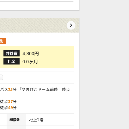
別
4,800円
共益費
0.0ヶ月
礼金
P
 バス
25
分 「やまびこドーム前停」停歩
 徒歩
37
分
 徒歩
49
分
地上2階
総階数