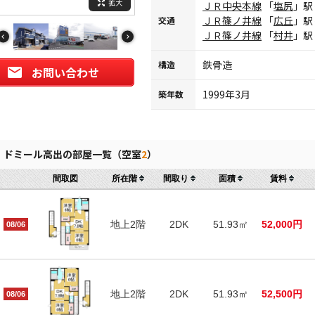
拡大
ＪＲ中央本線
「
塩尻
」駅
ＪＲ篠ノ井線
「
広丘
」駅
交通
ＪＲ篠ノ井線
「
村井
」駅
鉄骨造
構造
お問い合わせ
1999年3月
築年数
ドミール高出の部屋一覧（空室
2
）
間取図
所在階
間取り
面積
賃料
地上2階
2DK
51.93㎡
52,000円
08/06
地上2階
2DK
51.93㎡
52,500円
08/06