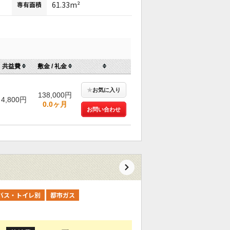
61.33m²
専有面積
共益費
敷金 / 礼金
★
お気に入り
138,000円
4,800円
0.0ヶ月
お問い合わせ
バス・トイレ別
都市ガス