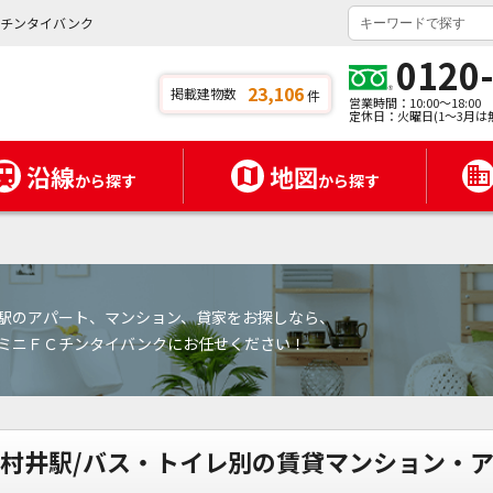
ニチンタイバンク
0120
23,106
掲載建物数
件
営業時間：10:00～18:00
定休日：火曜日(1～3月は
沿線
地図
から探す
から探す
駅のアパート、マンション、貸家をお探しなら、
ミニＦＣチンタイバンクにお任せください！
村井駅/バス・トイレ別の賃貸マンション・