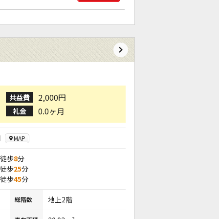
2,000円
共益費
0.0ヶ月
礼金
目
MAP
 徒歩
8
分
 徒歩
25
分
 徒歩
45
分
地上2階
総階数