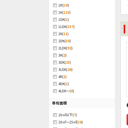
(
10
)
1R
(
123
)
1K
(
1
)
1DK
(
157
)
1LDK
(
11
)
2K
(
50
)
2DK
(
92
)
2LDK
(
2
)
3K
(
25
)
3DK
(
26
)
3LDK
(
1
)
4K
(
1
)
4DK
(
0
)
4LDK～
専有面積
(
7
)
20㎡以下
(
16
)
20㎡～25㎡