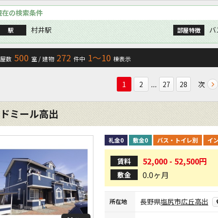
現在の検索条件
村井駅
バ
駅
部屋特徴
500
272
1〜10
屋数
室 / 建物
件中
棟表示
...
次
1
2
27
28
ドミール高出
礼金0
敷金0
バス・トイレ別
イ
52,000 - 52,500円
賃料
0.0ヶ月
敷金
長野県
塩尻市
広丘高出
所在地