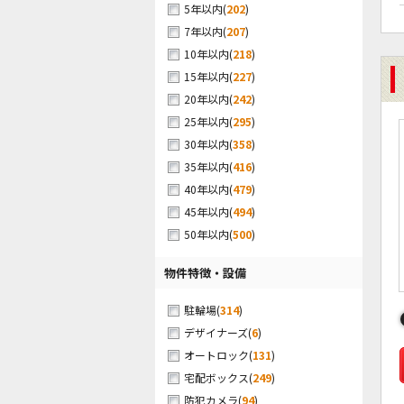
(
202
)
5年以内
(
207
)
7年以内
(
218
)
10年以内
(
227
)
15年以内
(
242
)
20年以内
(
295
)
25年以内
(
358
)
30年以内
(
416
)
35年以内
(
479
)
40年以内
(
494
)
45年以内
(
500
)
50年以内
物件特徴・設備
(
314
)
駐輪場
(
6
)
デザイナーズ
(
131
)
オートロック
(
249
)
宅配ボックス
(
94
)
防犯カメラ