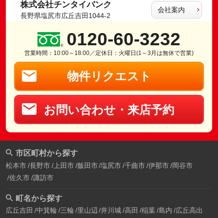
株式会社チンタイバンク
会社案内
長野県塩尻市広丘吉田1044-2
0120-60-3232
営業時間：10:00～18:00／定休日：火曜日(1～3月は無休で営業)
物件リクエスト
お問い合わせ・来店予約
市区町村から探す
松本市
長野市
上田市
飯田市
塩尻市
千曲市
伊那市
岡谷市
佐久市
諏訪市
町名から探す
広丘吉田
中箕輪
三輪
里山辺
井川城
高田
稲葉
島内
広丘高出