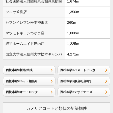
社会医療法人財団慈泉会相澤東病院
1,674m
ツルヤ並柳店
1,350m
セブンイレブン松本神田店
260m
マツモトキヨシつかま店
1,008m
綿半ホームエイド庄内店
1,225m
国立大学法人信州大学松本キャンパ
4,271m
西松本駅×新築/築浅
西松本駅×バス・トイレ別
西松本駅×ペット相談可
西松本駅×敷金礼金0円
西松本駅×オートロック
西松本駅×デザイナーズ
カメリアコートと類似の新築物件