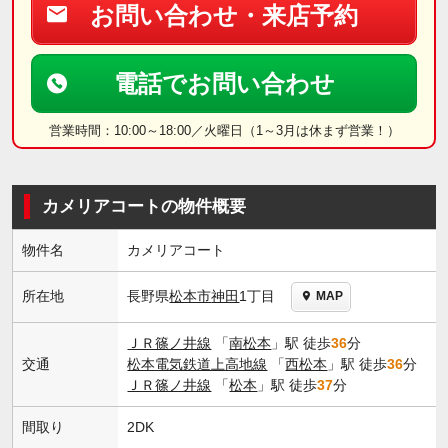
お問い合わせ・来店予約
電話でお問い合わせ
営業時間：10:00～18:00／火曜日（1～3月は休まず営業！）
カメリアコートの物件概要
物件名
カメリアコート
長野県
松本市
神田
1丁目
所在地
MAP
ＪＲ篠ノ井線
「
南松本
」駅 徒歩
36
分
交通
松本電気鉄道上高地線
「
西松本
」駅 徒歩
36
分
ＪＲ篠ノ井線
「
松本
」駅 徒歩
37
分
間取り
2DK