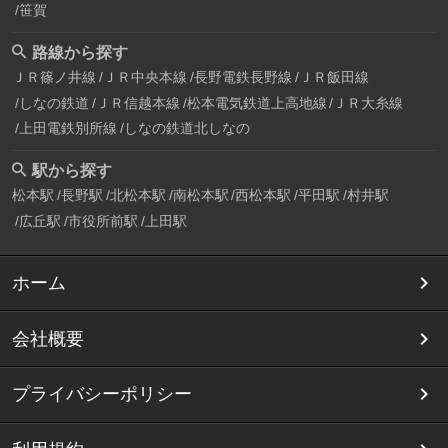
笹賀
路線から探す
ＪＲ篠ノ井線
ＪＲ中央本線
長野電鉄長野線
ＪＲ飯田線
しなの鉄道
ＪＲ信越本線
松本電気鉄道上高地線
ＪＲ大糸線
上田電鉄別所線
しなの鉄道北しなの
駅から探す
松本駅
長野駅
北松本駅
南松本駅
西松本駅
平田駅
村井駅
広丘駅
市役所前駅
上田駅
ホーム
会社概要
プライバシーポリシー