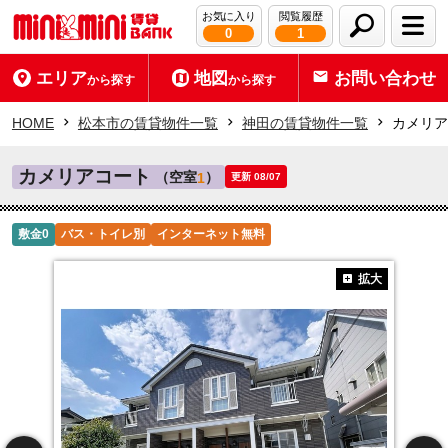
お気に入り
閲覧履歴
0
1
エリア
地図
お問い合わせ
から探す
から探す
HOME
松本市の賃貸物件一覧
神田の賃貸物件一覧
カメリア
カメリアコート
（空室
）
1
更新 08/07
敷金0
バス・トイレ別
インターネット無料
拡大