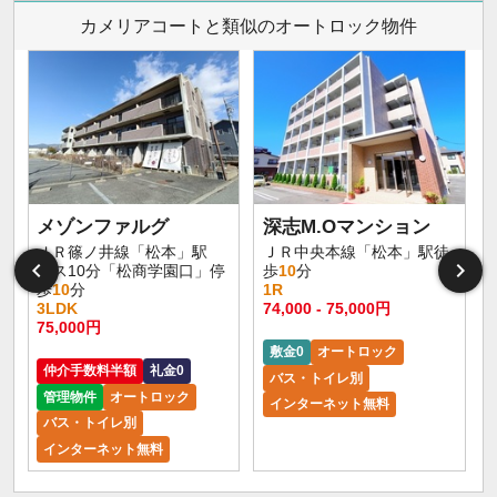
カメリアコートと類似のオートロック物件
メゾンファルグ
深志M.Oマンション
ＪＲ篠ノ井線「松本」駅
ＪＲ中央本線「松本」駅徒
バス10分「松商学園口」停
歩
10
分
歩
10
分
1R
3LDK
74,000 - 75,000円
9
75,000円
敷金0
オートロック
仲介手数料半額
礼金0
バス・トイレ別
管理物件
オートロック
インターネット無料
バス・トイレ別
インターネット無料