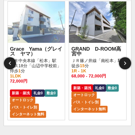
Grace Yama（グレイ
GRAND D-ROOM高
ス ヤマ）
宮中
ＪＲ中央本線「松本」駅
ＪＲ篠ノ井線「南松本」駅
バス18分「山辺中学校前」
徒歩
15
分
停歩
1
分
1R - 1K
1LDK
68,000 - 72,000円
72,000円
新築・築浅
礼金0
敷金0
新築・築浅
礼金0
敷金0
オートロック
オートロック
バス・トイレ別
バス・トイレ別
インターネット無料
インターネット無料