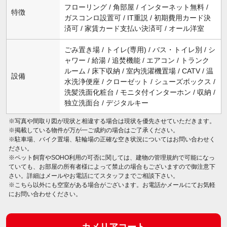
フローリング / 角部屋 / インターネット無料 /
特徴
ガスコンロ設置可 / IT重説 / 初期費用カード決
済可 / 家賃カード支払い決済可 / オール洋室
ごみ置き場 / トイレ(専用) / バス・トイレ別 / シ
ャワー / 給湯 / 追焚機能 / エアコン / トランク
ルーム / 床下収納 / 室内洗濯機置場 / CATV / 温
設備
水洗浄便座 / クローゼット / シューズボックス /
洗髪洗面化粧台 / モニタ付インターホン / 収納 /
独立洗面台 / デジタルキー
※写真や間取り図が現状と相違する場合は現状を優先させていただきます。
※掲載している物件が万が一ご成約の場合はご了承ください。
※駐車場、バイク置場、駐輪場の正確な空き状況についてはお問い合わせく
ださい。
※ペット飼育やSOHO利用の可否に関しては、建物の管理規約で可能になっ
ていても、お部屋の所有者様によって禁止の場合もございますので御注意下
さい。詳細はメールやお電話にてスタッフまでご相談下さい。
※こちら以外にも空室がある場合がございます。お電話かメールにてお気軽
にお問い合わせください。
カメリアコート