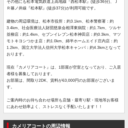
その他にも松本電気鉄道上高地線『西松本駅』(徒歩36分)、Ｊ
Ｒ篠ノ井線『松本駅』(徒歩37分)が利用可能です。
建物の周辺環境は、松本市役所：約3.1km、松本警察署：約
3.4km、社会医療法人財団慈泉会相澤東病院：約1.7km、ツルヤ
並柳店：約1.4km、セブンイレブン松本神田店：約0.3km、マツ
モトキヨシつかま店：約1.0km、綿半ホームエイド庄内店：約
1.2km、国立大学法人信州大学松本キャンパ：約4.3kmとなって
おります。
現在『カメリアコート』は、1部屋が空室となっており、ご入居
者様を募集しております。
お部屋は、間取り2DK、賃料が63,000円のお部屋がございま
す。
ご案内時のお待ち合わせ場所も店舗・最寄り駅・現地等お客様
にあわせ効率よく、ストレスなく手配いたします！！
カメリアコートの周辺情報