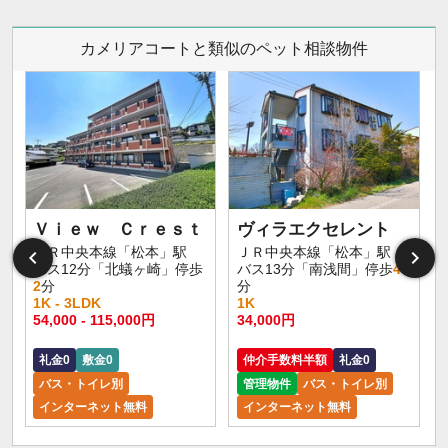
カメリアコートと類似のペット相談物件
Ｖｉｅｗ Ｃｒｅｓｔ
ヴィラエクセレント
ＪＲ中央本線「松本」駅
ＪＲ中央本線「松本」駅
バス12分「北蟻ヶ崎」停歩
バス13分「南浅間」停歩
4
2
分
分
1K - 3LDK
1K
54,000 - 115,000円
34,000円
礼金0
敷金0
仲介手数料半額
礼金0
バス・トイレ別
管理物件
バス・トイレ別
インターネット無料
インターネット無料