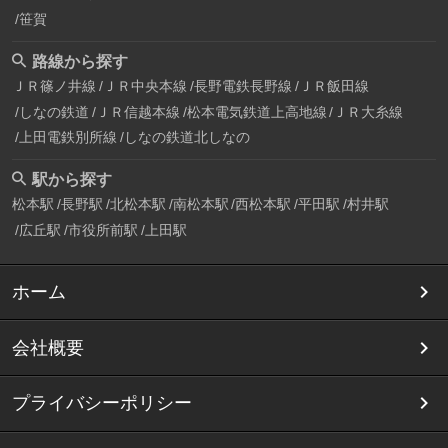
笹賀
路線から探す
ＪＲ篠ノ井線
ＪＲ中央本線
長野電鉄長野線
ＪＲ飯田線
しなの鉄道
ＪＲ信越本線
松本電気鉄道上高地線
ＪＲ大糸線
上田電鉄別所線
しなの鉄道北しなの
駅から探す
松本駅
長野駅
北松本駅
南松本駅
西松本駅
平田駅
村井駅
広丘駅
市役所前駅
上田駅
ホーム
会社概要
プライバシーポリシー