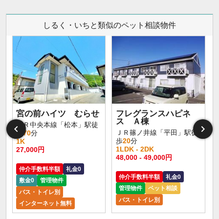
しるく・いちと類似のペット相談物件
宮の前ハイツ むらせ
フレグランスハピネ
ス Ａ棟
ＪＲ中央本線「松本」駅徒
ＪＲ篠ノ井線「平田」駅徒
歩
70
分
歩
20
分
1K
1LDK - 2DK
27,000円
48,000 - 49,000円
仲介手数料半額
礼金0
仲介手数料半額
礼金0
敷金0
管理物件
管理物件
ペット相談
バス・トイレ別
バス・トイレ別
インターネット無料