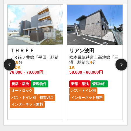
イ
ＴＨＲＥＥ
リアン波田
ＪＲ篠ノ井線「平田」駅徒
松本電気鉄道上高地線「三
歩
18
分
溝」駅徒歩
4
分
1LDK
1K
76,000 - 79,000円
58,000 - 60,000円
新築・築浅
管理物件
新築・築浅
管理物件
オートロック
バス・トイレ別
バス・トイレ別
都市ガス
インターネット無料
インターネット無料