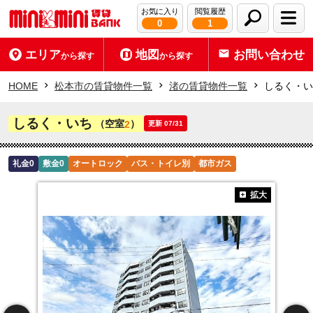
お気に入り
閲覧履歴
0
1
エリア
地図
お問い合わせ
から探す
から探す
HOME
松本市の賃貸物件一覧
渚の賃貸物件一覧
しるく・い
しるく・いち
（空室
）
2
更新 07/31
礼金0
敷金0
オートロック
バス・トイレ別
都市ガス
拡大