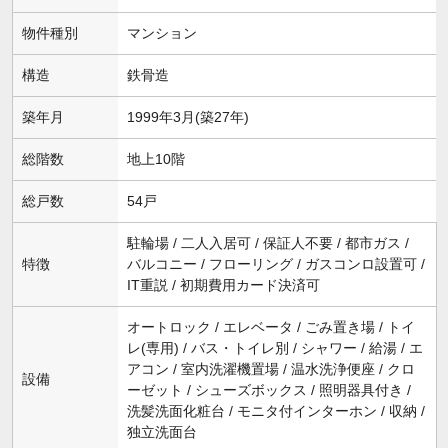
物件種別
マンション
構造
鉄骨造
築年月
1999年3月(築27年)
総階数
地上10階
総戸数
54戸
駐輪場 / 二人入居可 / 保証人不要 / 都市ガス /
特徴
バルコニー / フローリング / ガスコンロ設置可 /
IT重説 / 初期費用カード決済可
オートロック / エレベータ / ごみ置き場 / トイ
レ(専用) / バス・トイレ別 / シャワー / 給湯 / エ
アコン / 室内洗濯機置場 / 温水洗浄便座 / クロ
設備
ーゼット / シューズボックス / 照明器具付き /
洗髪洗面化粧台 / モニタ付インターホン / 収納 /
独立洗面台