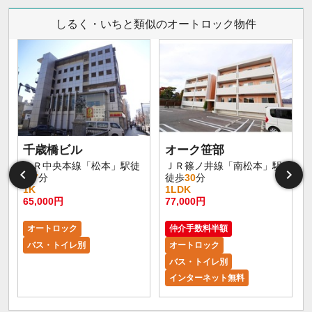
しるく・いちと類似のオートロック物件
千歳橋ビル
オーク笹部
大
ＪＲ中央本線「松本」駅徒
ＪＲ篠ノ井線「南松本」駅
歩
7
分
徒歩
30
分
1K
1LDK
65,000円
77,000円
8
オートロック
仲介手数料半額
バス・トイレ別
オートロック
バス・トイレ別
インターネット無料