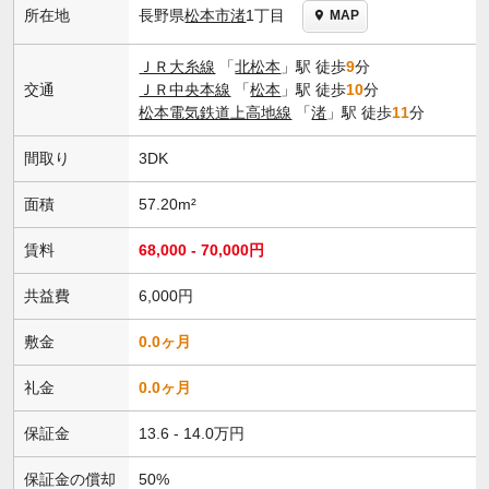
長野県
松本市
渚
1丁目
所在地
MAP
ＪＲ大糸線
「
北松本
」駅 徒歩
9
分
交通
ＪＲ中央本線
「
松本
」駅 徒歩
10
分
松本電気鉄道上高地線
「
渚
」駅 徒歩
11
分
間取り
3DK
面積
57.20m²
賃料
68,000 - 70,000円
共益費
6,000円
敷金
0.0ヶ月
礼金
0.0ヶ月
保証金
13.6 - 14.0万円
保証金の償却
50%