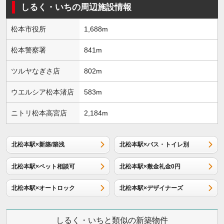
しるく・いちの周辺施設情報
松本市役所
1,688m
松本警察署
841m
ツルヤなぎさ店
802m
ウエルシア松本渚店
583m
ニトリ松本高宮店
2,184m
北松本駅×新築/築浅
北松本駅×バス・トイレ別
北松本駅×ペット相談可
北松本駅×敷金礼金0円
北松本駅×オートロック
北松本駅×デザイナーズ
しるく・いちと類似の新築物件