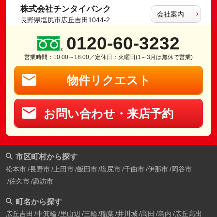
株式会社チンタイバンク
会社案内
長野県塩尻市広丘吉田1044-2
0120-60-3232
営業時間：10:00～18:00／定休日：火曜日(1～3月は無休で営業)
物件リクエスト
お問い合わせ・来店予約
市区町村から探す
松本市
長野市
上田市
飯田市
塩尻市
千曲市
伊那市
岡谷市
佐久市
諏訪市
町名から探す
広丘吉田
中箕輪
里山辺
三輪
稲葉
井川城
高田
島内
広丘高出