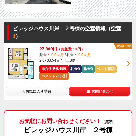
ビレッジハウス川岸 ２号棟の空室情報（空室
1
）
更新08/02
27,800円
（共益費：0円）
敷金：
0.0ヶ月
/ 礼金：
0.0ヶ月
2K / 33.54㎡ / 地上3階
仲介手数料無料
礼金0
敷金0
ペット相談
バス・トイレ別
★
お気に入り登録
お問い合わせ
お気軽にお問い合わせください！
（無料）
ビレッジハウス川岸 ２号棟