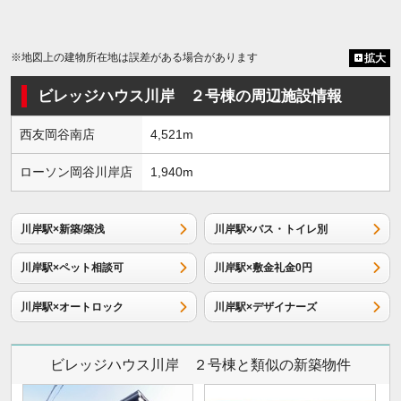
※地図上の建物所在地は誤差がある場合があります
拡大
ビレッジハウス川岸 ２号棟の周辺施設情報
西友岡谷南店
4,521m
ローソン岡谷川岸店
1,940m
川岸駅×新築/築浅
川岸駅×バス・トイレ別
川岸駅×ペット相談可
川岸駅×敷金礼金0円
川岸駅×オートロック
川岸駅×デザイナーズ
ビレッジハウス川岸 ２号棟と類似の新築物件