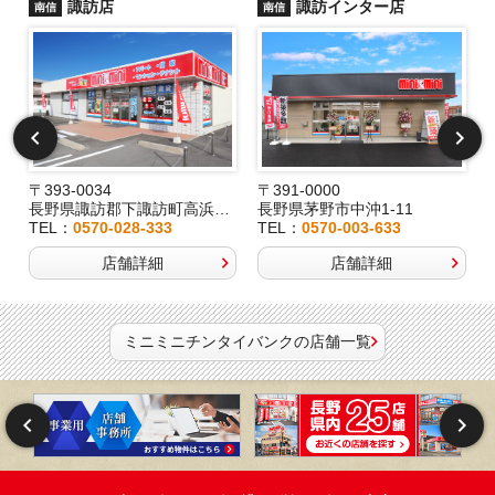
諏訪店
諏訪インター店
南信
南信
〒393-0034
〒391-0000
長野県諏訪郡下諏訪町高浜6191-3
長野県茅野市中沖1-11
TEL：
0570-028-333
TEL：
0570-003-633
店舗詳細
店舗詳細
ミニミニチンタイバンクの店舗一覧