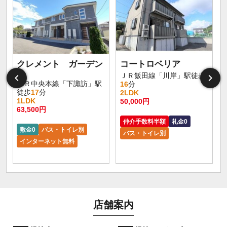
クレメント ガーデン
コートロベリア
A
ＪＲ飯田線「川岸」駅徒歩
ＪＲ中央本線「下諏訪」駅
16
分
徒歩
17
分
2LDK
1LDK
50,000円
63,500円
仲介手数料半額
礼金0
敷金0
バス・トイレ別
バス・トイレ別
インターネット無料
店舗案内