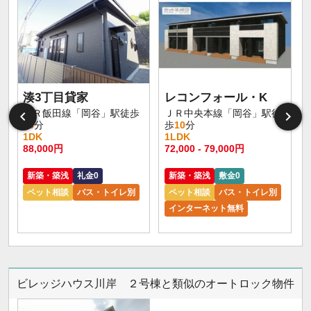
湊3丁目貸家
レコンフォール・K
ＪＲ飯田線「岡谷」駅徒歩
ＪＲ中央本線「岡谷」駅徒
46
分
歩
10
分
1DK
1LDK
1
88,000円
72,000 - 79,000円
6
新築・築浅
礼金0
新築・築浅
敷金0
ペット相談
バス・トイレ別
ペット相談
バス・トイレ別
インターネット無料
ビレッジハウス川岸 ２号棟と類似のオートロック物件