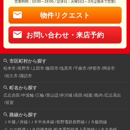
営業時間：10:00～18:00／定休日：火曜日(1～3月は無休で営業)
物件リクエスト
お問い合わせ・来店予約
市区町村から探す
松本市
長野市
上田市
飯田市
塩尻市
千曲市
伊那市
岡谷市
佐久市
諏訪市
町名から探す
広丘吉田
中箕輪
三輪
里山辺
井川城
高田
稲葉
島内
広丘高出
笹賀
路線から探す
ＪＲ篠ノ井線
ＪＲ中央本線
長野電鉄長野線
ＪＲ飯田線
しなの鉄道
ＪＲ信越本線
松本電気鉄道上高地線
ＪＲ大糸線