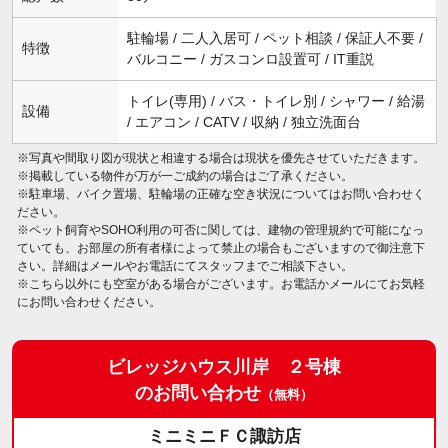
駐輪場 / 二人入居可 / ペット相談 / 保証人不要 /
特徴
バルコニー / ガスコンロ設置可 / IT重説
トイレ(専用) / バス・トイレ別 / シャワー / 給湯
設備
/ エアコン / CATV / 収納 / 独立洗面台
※写真や間取り図が現状と相違する場合は現状を優先させていただきます。
※掲載している物件が万が一ご成約の場合はご了承ください。
※駐車場、バイク置場、駐輪場の正確な空き状況についてはお問い合わせく
ださい。
※ペット飼育やSOHO利用の可否に関しては、建物の管理規約で可能になっ
ていても、お部屋の所有者様によって禁止の場合もございますので御注意下
さい。詳細はメールやお電話にてスタッフまでご相談下さい。
※こちら以外にも空室がある場合がございます。お電話かメールにてお気軽
にお問い合わせください。
ビレッジハウス川岸 ２号棟
のお問い合わせ
（無料）
ミニミニＦＣ諏訪店