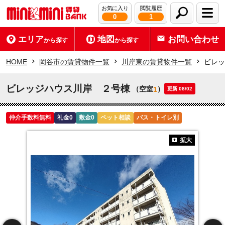
お気に入り
閲覧履歴
0
1
エリア
地図
お問い合わせ
から探す
から探す
HOME
岡谷市の賃貸物件一覧
川岸東の賃貸物件一覧
ビレッ
ビレッジハウス川岸 ２号棟
（空室
）
1
更新 08/02
仲介手数料無料
礼金0
敷金0
ペット相談
バス・トイレ別
拡大