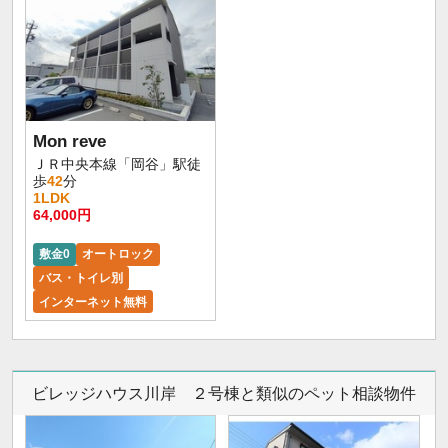
Mon reve
ＪＲ中央本線「岡谷」駅徒
歩
42
分
1LDK
64,000円
敷金0
オートロック
バス・トイレ別
インターネット無料
ビレッジハウス川岸 ２号棟と類似のペット相談物件