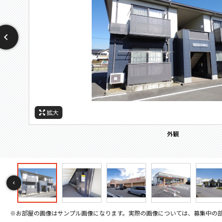
拡大
拡大
拡大
拡大
拡大
拡大
拡大
拡大
その他画像
周辺施設：ドラックストア
周辺施設：コンビニ
周辺施設：スーパー
エントランス
エントランス
駐車場
外観
宅配BOX
※お部屋の画像はサンプル画像になります。実際の画像については、募集中の