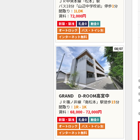
ＪＲ中央本線「松本」駅
バス18分「山辺中学校前」停歩
1
分
間取り：
1LDK
賃料：
72,000円
新築・築浅
礼金0
敷金0
オートロック
バス・トイレ別
インターネット無料
08/07
GRAND D-ROOM高宮中
ＪＲ篠ノ井線「南松本」駅徒歩
15
分
間取り：
1R - 1K
賃料：
68,000 - 72,000円
新築・築浅
礼金0
敷金0
オートロック
バス・トイレ別
インターネット無料