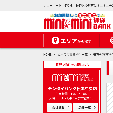
サニーコート中野C棟｜長野県の賃貸はミニミニチ
エリア
から探す
HOME
松本市の賃貸物件一覧
笹賀の賃貸物
長野で物件をお探しなら
チンタイバンク松本中央店
営業時間：10:00～18:00
火曜日（1～3月は休まず営業！）
会社概要
店舗一覧