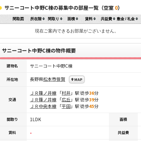
サニーコート中野C棟の募集中の部屋一覧（空室
0
）
間取図
所在階
間取り
面積
賃料
共益費
敷金 / 礼金
現在ご案内できるお部屋がございません。
サニーコート中野C棟の物件概要
サニーコート中野C棟
建物名
長野県
松本市
笹賀
所在地
MAP
ＪＲ篠ノ井線
「
村井
」駅 徒歩
36
分
ＪＲ篠ノ井線
「
広丘
」駅 徒歩
39
分
交通
ＪＲ中央本線
「
平田
」駅 徒歩
45
分
1LDK
間取り
面積
-
賃料
共益費