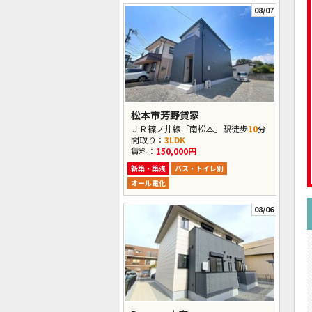
08/07
松本市芳野貸家
ＪＲ篠ノ井線「南松本」駅徒歩
10
分
間取り：
3LDK
賃料：
150,000円
新築・築浅
バス・トイレ別
オール電化
08/06