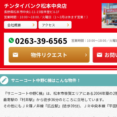
チンタイバンク松本中央店
長野県松本市中央1-11-15桂林堂ビル1F
営業時間：10:00～18:00／火曜日（1～3月は休まず営業！）
会社概要
アクセス
0263-39-6565
営業時間：10:00～18:00／
物件リクエスト
お問
サニーコート中野C棟
はこんな物件！
『サニーコート中野C棟』は、松本市笹賀エリアにある2004年築の2
最寄駅の『村井駅』から徒歩36分のところに立地しています。
その他にもＪＲ篠ノ井線『広丘駅』(徒歩39分)、ＪＲ中央本線『平田駅