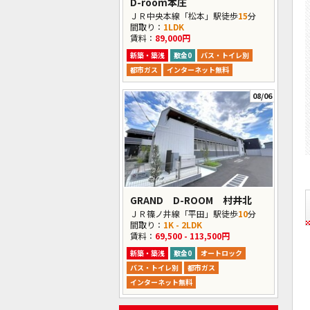
D-room本庄
ＪＲ中央本線「松本」駅徒歩
15
分
間取り：
1LDK
賃料：
89,000円
新築・築浅
敷金0
バス・トイレ別
都市ガス
インターネット無料
08/06
GRAND D-ROOM 村井北
ＪＲ篠ノ井線「平田」駅徒歩
10
分
間取り：
1K - 2LDK
賃料：
69,500 - 113,500円
新築・築浅
敷金0
オートロック
バス・トイレ別
都市ガス
インターネット無料