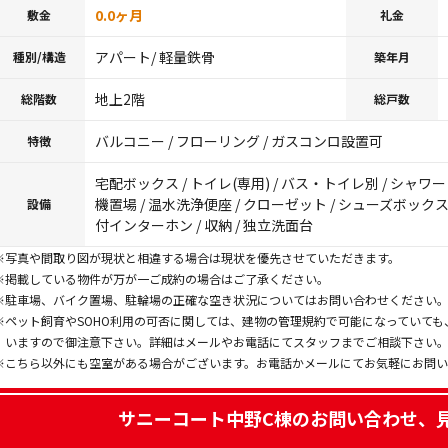
0.0ヶ月
敷金
礼金
アパート/ 軽量鉄骨
種別/構造
築年月
地上2階
総階数
総戸数
バルコニー / フローリング / ガスコンロ設置可
特徴
宅配ボックス / トイレ(専用) / バス・トイレ別 / シャワー /
機置場 / 温水洗浄便座 / クローゼット / シューズボックス 
設備
付インターホン / 収納 / 独立洗面台
※写真や間取り図が現状と相違する場合は現状を優先させていただきます。
※掲載している物件が万が一ご成約の場合はご了承ください。
※駐車場、バイク置場、駐輪場の正確な空き状況についてはお問い合わせください
※ペット飼育やSOHO利用の可否に関しては、建物の管理規約で可能になっていて
いますので御注意下さい。詳細はメールやお電話にてスタッフまでご相談下さい
※こちら以外にも空室がある場合がございます。お電話かメールにてお気軽にお問
サニーコート中野C棟
のお問い合わせ、