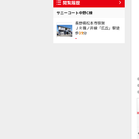
閲覧履歴
サニーコート中野C棟
長野県松本市笹賀
ＪＲ篠ノ井線「広丘」駅徒
歩
39
分
-