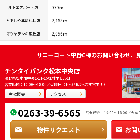
979m
井上エアポート店
2,168m
とをしや薬局村井店
2,956m
マツヤデンキ広丘店
サニーコート中野C棟
のお問い合わせ、
チンタイバンク松本中央店
長野県松本市中央1-11-15桂林堂ビル1F
営業時間：10:00～18:00／火曜日（1～3月は休まず営業！）
会社概要
アクセス
0263-39-6565
営業時間：10:00～18:00／
物件リクエスト
お問