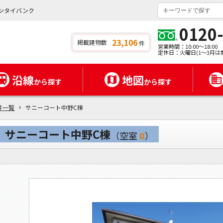
ンタイバンク
0120
23,106
掲載建物数
件
営業時間：10:00～18:00
定休日：火曜日(1～3月は
沿線
地図
から探す
から探す
件一覧
サニーコート中野C棟
サニーコート中野C棟
（空室
0
）