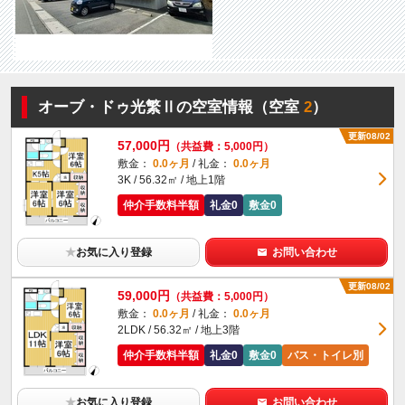
オーブ・ドゥ光繁Ⅱの空室情報（空室
2
）
更新08/02
57,000円
（共益費：5,000円）
敷金：
0.0ヶ月
/ 礼金：
0.0ヶ月
3K / 56.32㎡ / 地上1階
仲介手数料半額
礼金0
敷金0
★
お気に入り登録
お問い合わせ
更新08/02
59,000円
（共益費：5,000円）
敷金：
0.0ヶ月
/ 礼金：
0.0ヶ月
2LDK / 56.32㎡ / 地上3階
仲介手数料半額
礼金0
敷金0
バス・トイレ別
★
お気に入り登録
お問い合わせ