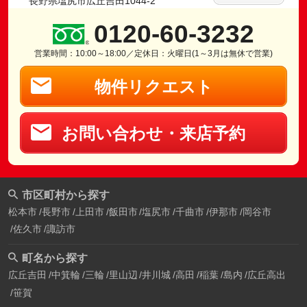
長野県塩尻市広丘吉田1044-2
0120-60-3232
営業時間：10:00～18:00／定休日：火曜日(1～3月は無休で営業)
物件リクエスト
お問い合わせ・来店予約
市区町村から探す
松本市
長野市
上田市
飯田市
塩尻市
千曲市
伊那市
岡谷市
佐久市
諏訪市
町名から探す
広丘吉田
中箕輪
三輪
里山辺
井川城
高田
稲葉
島内
広丘高出
笹賀