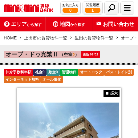
お気に入り
閲覧履歴
0
1
エリア
地図
お問い合わせ
から探す
から探す
HOME
上田市の賃貸物件一覧
生田の賃貸物件一覧
オーブ・
オーブ・ドゥ光繁Ⅱ
（空室
）
2
更新 08/02
仲介手数料半額
礼金0
敷金0
管理物件
オートロック
バス・トイレ別
インターネット無料
オール電化
拡大