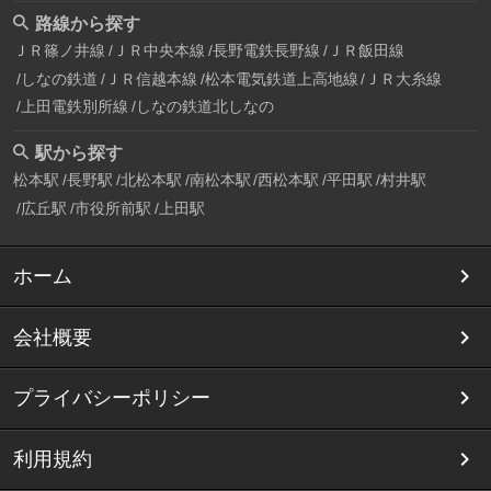
路線から探す
ＪＲ篠ノ井線
ＪＲ中央本線
長野電鉄長野線
ＪＲ飯田線
しなの鉄道
ＪＲ信越本線
松本電気鉄道上高地線
ＪＲ大糸線
上田電鉄別所線
しなの鉄道北しなの
駅から探す
松本駅
長野駅
北松本駅
南松本駅
西松本駅
平田駅
村井駅
広丘駅
市役所前駅
上田駅
ホーム
会社概要
プライバシーポリシー
利用規約