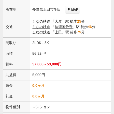
長野県
上田市
生田
所在地
MAP
しなの鉄道
「
大屋
」駅 徒歩
25
分
交通
しなの鉄道
「
信濃国分寺
」駅 徒歩
46
分
しなの鉄道
「
上田
」駅 徒歩
75
分
間取り
2LDK - 3K
面積
56.32m²
賃料
57,000 - 59,000円
共益費
5,000円
敷金
0.0ヶ月
礼金
0.0ヶ月
物件種別
マンション