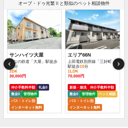
オーブ・ドゥ光繁Ⅱと類似のペット相談物件
サンハイツ大屋
エリア66N
しなの鉄道「大屋」駅徒歩
上田電鉄別所線「三好町」
17
分
駅徒歩
10
分
2DK
1LDK
30,000円
70,000円
仲介手数料半額
礼金0
新築・築浅
仲介手数料半額
敷金0
管理物件
敷金0
管理物件
ペット相談
バス・トイレ別
バス・トイレ別
インターネット無料
インターネット無料