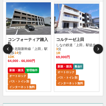
コンフォーティア踏入
コルテーゼ上田
B
しなの鉄道「上田」駅徒歩
ＪＲ北陸新幹線「上田」駅
3
分
徒歩
14
分
1R
1DK
69,000円
4
64,000 - 66,000円
新築・築浅
敷金0
新築・築浅
管理物件
オートロック
オートロック
バス・トイレ別
バス・トイレ別
インターネット無料
インターネット無料