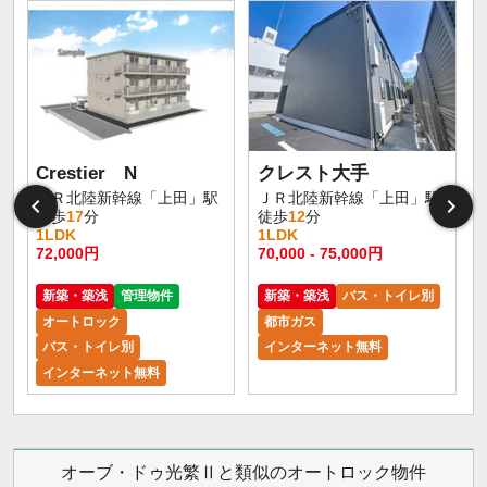
Crestier N
クレスト大手
ＪＲ北陸新幹線「上田」駅
ＪＲ北陸新幹線「上田」駅
徒歩
17
分
徒歩
12
分
1LDK
1LDK
72,000円
70,000 - 75,000円
新築・築浅
管理物件
新築・築浅
バス・トイレ別
オートロック
都市ガス
バス・トイレ別
インターネット無料
インターネット無料
オーブ・ドゥ光繁Ⅱと類似のオートロック物件