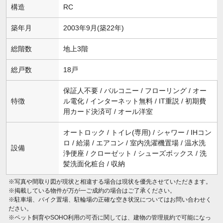
構造
RC
築年月
2003年9月(築22年)
総階数
地上3階
総戸数
18戸
保証人不要 / バルコニー / フローリング / オー
特徴
ル電化 / インターネット無料 / IT重説 / 初期費
用カード決済可 / オール洋室
オートロック / トイレ(専用) / シャワー / IHコン
ロ / 給湯 / エアコン / 室内洗濯機置場 / 温水洗
設備
浄便座 / クローゼット / シューズボックス / 洗
髪洗面化粧台 / 収納
※写真や間取り図が現状と相違する場合は現状を優先させていただきます。
※掲載している物件が万が一ご成約の場合はご了承ください。
※駐車場、バイク置場、駐輪場の正確な空き状況についてはお問い合わせく
ださい。
※ペット飼育やSOHO利用の可否に関しては、建物の管理規約で可能になっ