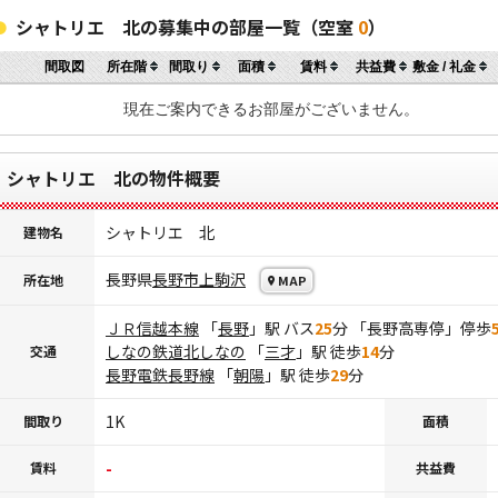
シャトリエ 北の募集中の部屋一覧（空室
0
）
間取図
所在階
間取り
面積
賃料
共益費
敷金 / 礼金
現在ご案内できるお部屋がございません。
シャトリエ 北の物件概要
シャトリエ 北
建物名
長野県
長野市
上駒沢
所在地
MAP
ＪＲ信越本線
「
長野
」駅 バス
25
分 「長野高専停」停歩
しなの鉄道北しなの
「
三才
」駅 徒歩
14
分
交通
長野電鉄長野線
「
朝陽
」駅 徒歩
29
分
1K
間取り
面積
-
賃料
共益費