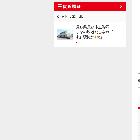
閲覧履歴
シャトリエ 北
長野県長野市上駒沢
しなの鉄道北しなの「三
才」駅徒歩
14
分
-