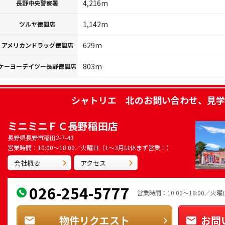
4,216m
長野中央警察署
1,142m
ツルヤ徳間店
629m
アメリカンドラッグ徳間店
803m
ケーヨーデイツー長野徳間店
シャトリエ 北
のお問い合わせ、見学
ミニミニＦＣ長野稲田店
長野県長野市稲田2-7-43
営業時間：10:00～18:00／火曜日（1～3月は休まず営業！）
会社概要
アクセス
026-254-5777
営業時間：10:00～18:00／
物件リクエスト
お問