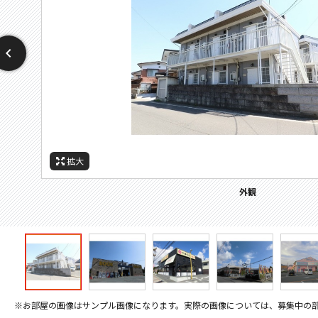
拡大
拡大
拡大
拡大
拡大
拡大
拡大
周辺施設：ホームセンター
周辺施設：ドラックストア
周辺施設：スーパー
周辺施設：小学校
その他画像
その他画像
外観
※お部屋の画像はサンプル画像になります。実際の画像については、募集中の