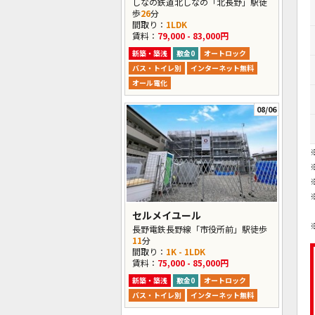
しなの鉄道北しなの「北長野」駅徒
歩
26
分
間取り：
1LDK
賃料：
79,000 - 83,000円
新築・築浅
敷金0
オートロック
バス・トイレ別
インターネット無料
オール電化
08/06
セルメイユール
長野電鉄長野線「市役所前」駅徒歩
11
分
間取り：
1K - 1LDK
賃料：
75,000 - 85,000円
新築・築浅
敷金0
オートロック
バス・トイレ別
インターネット無料