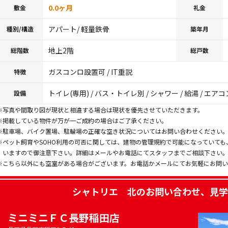
0.0ヶ月
敷金
礼金
アパート/ 軽量鉄骨
種別/構造
築年月
地上2階
総階数
総戸数
ガスコンロ設置可 / IT重説
特徴
トイレ(専用) / バス・トイレ別 / シャワー / 給湯 / エアコ
設備
※写真や間取り図が現状と相違する場合は現状を優先させていただきます。
※掲載している物件が万が一ご成約の場合はご了承ください。
※駐車場、バイク置場、駐輪場の正確な空き状況についてはお問い合わせください
※ペット飼育やSOHO利用の可否に関しては、建物の管理規約で可能になっていて
いますので御注意下さい。詳細はメールやお電話にてスタッフまでご相談下さい
※こちら以外にも空室がある場合がございます。お電話かメールにてお気軽にお問
シャトリエ 北
のお問い合わせ、見学
ミニミニＦＣ長野稲田店