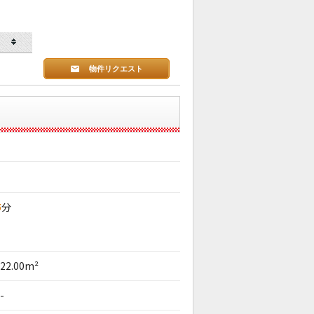
物件リクエスト
5
分
22.00m²
-