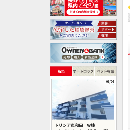
新築
オートロック
ペット相談
08/06
トリシア東和田 W棟