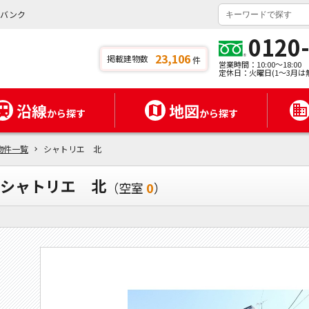
イバンク
0120
23,106
掲載建物数
件
営業時間：10:00～18:00
定休日：火曜日(1～3月は
沿線
地図
から探す
から探す
物件一覧
シャトリエ 北
シャトリエ 北
（空室
0
）