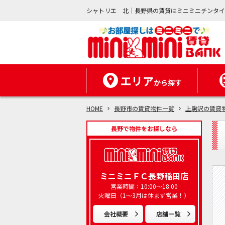
シャトリエ 北｜長野県の賃貸はミニミニチンタ
エリア
から探す
HOME
長野市の賃貸物件一覧
上駒沢の賃貸
長野で物件をお探しなら
ミニミニＦＣ長野稲田店
営業時間：10:00～18:00
火曜日（1～3月は休まず営業！）
会社概要
店舗一覧