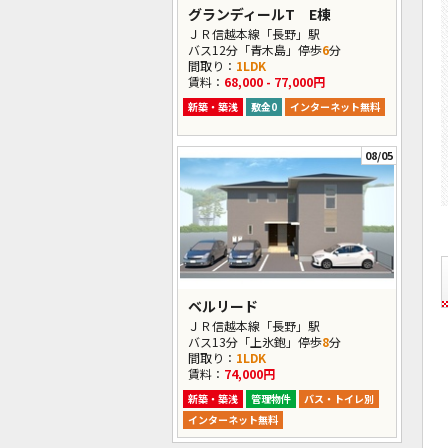
グランディールT E棟
ＪＲ信越本線「長野」駅
バス12分「青木島」停歩
6
分
間取り：
1LDK
賃料：
68,000 - 77,000円
新築・築浅
敷金0
インターネット無料
08/05
ベルリード
ＪＲ信越本線「長野」駅
バス13分「上氷鉋」停歩
8
分
間取り：
1LDK
賃料：
74,000円
新築・築浅
管理物件
バス・トイレ別
インターネット無料