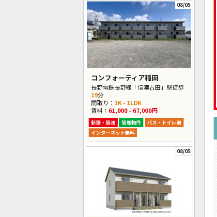
08/05
コンフォーティア稲田
長野電鉄長野線「信濃吉田」駅徒歩
19
分
間取り：
1K - 1LDK
賃料：
61,000 - 67,000円
新築・築浅
管理物件
バス・トイレ別
インターネット無料
08/05