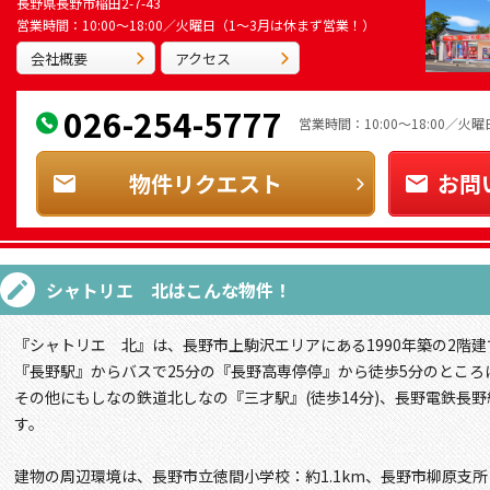
長野県長野市稲田2-7-43
営業時間：10:00～18:00／火曜日（1～3月は休まず営業！）
会社概要
アクセス
026-254-5777
営業時間：10:00～18:00／
物件リクエスト
お問
シャトリエ 北
はこんな物件！
『シャトリエ 北』は、長野市上駒沢エリアにある1990年築の2階建
『長野駅』からバスで25分の『長野高専停停』から徒歩5分のところ
その他にもしなの鉄道北しなの『三才駅』(徒歩14分)、長野電鉄長野
す。
建物の周辺環境は、長野市立徳間小学校：約1.1km、長野市柳原支所