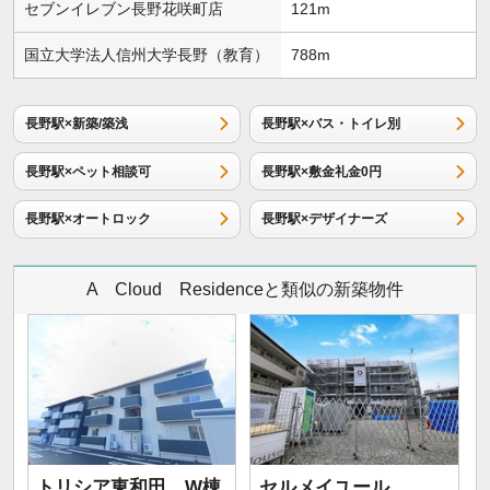
セブンイレブン長野花咲町店
121m
国立大学法人信州大学長野（教育）
788m
長野駅×新築/築浅
長野駅×バス・トイレ別
長野駅×ペット相談可
長野駅×敷金礼金0円
長野駅×オートロック
長野駅×デザイナーズ
A Cloud Residenceと類似の新築物件
トリシア東和田 W棟
セルメイユール