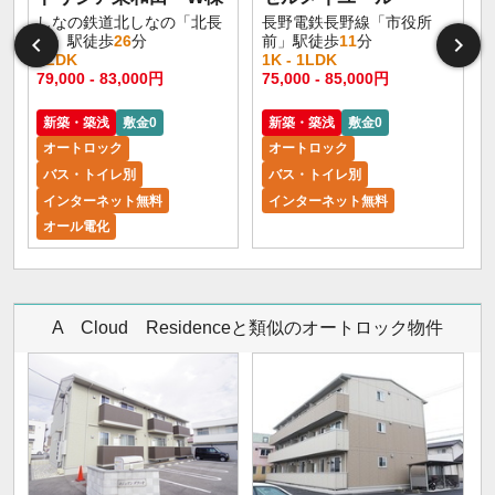
しなの鉄道北しなの「北長
長野電鉄長野線「市役所
野」駅徒歩
26
分
前」駅徒歩
11
分
1LDK
1K - 1LDK
1
79,000 - 83,000円
75,000 - 85,000円
6
新築・築浅
敷金0
新築・築浅
敷金0
オートロック
オートロック
バス・トイレ別
バス・トイレ別
インターネット無料
インターネット無料
オール電化
A Cloud Residenceと類似のオートロック物件