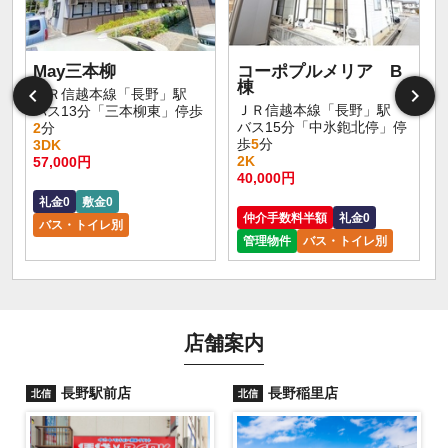
May三本柳
コーポプルメリア B
棟
ＪＲ信越本線「長野」駅
ＪＲ信越本線「長野」駅
バス13分「三本柳東」停歩
バス15分「中氷鉋北停」停
2
分
歩
5
分
3DK
2K
57,000円
40,000円
礼金0
敷金0
仲介手数料半額
礼金0
バス・トイレ別
管理物件
バス・トイレ別
店舗案内
長野駅前店
長野稲里店
北信
北信