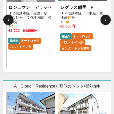
ロジュマン デラッセ
レグラス稲里 F
ＪＲ信越本線「長野」駅
ＪＲ信越本線「川中島」駅
バス14分「文化学園前」停
徒歩
34
分
歩
3
分
1LDK
1R
66,000円
62,000 - 64,000円
敷金0
オートロック
敷金0
オートロック
バス・トイレ別
バス・トイレ別
インターネット無料
A Cloud Residenceと類似のペット相談物件