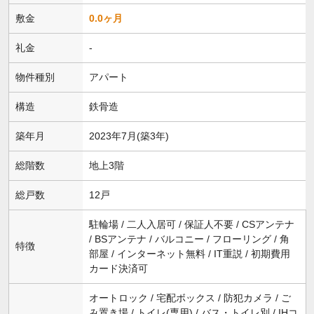
敷金
0.0ヶ月
礼金
-
物件種別
アパート
構造
鉄骨造
築年月
2023年7月(築3年)
総階数
地上3階
総戸数
12戸
駐輪場 / 二人入居可 / 保証人不要 / CSアンテナ
/ BSアンテナ / バルコニー / フローリング / 角
特徴
部屋 / インターネット無料 / IT重説 / 初期費用
カード決済可
オートロック / 宅配ボックス / 防犯カメラ / ご
み置き場 / トイレ(専用) / バス・トイレ別 / IHコ