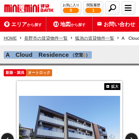
お気に入り
閲覧履歴
0
1
エリア
地図
お問い合わせ
から探す
から探す
HOME
長野市の賃貸物件一覧
狐池の賃貸物件一覧
A Clou
A Cloud Residence
（空室
）
0
新築・築浅
オートロック
拡大