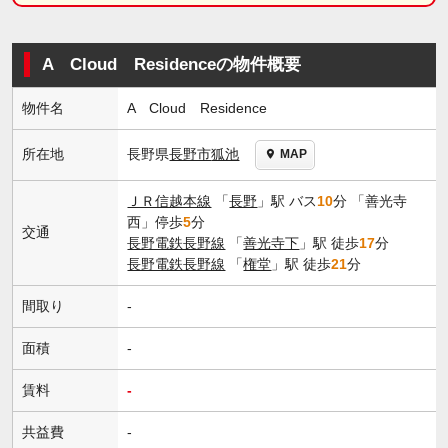
A Cloud Residenceの物件概要
物件名
A Cloud Residence
長野県
長野市
狐池
所在地
MAP
ＪＲ信越本線
「
長野
」駅 バス
10
分 「善光寺
西」停歩
5
分
交通
長野電鉄長野線
「
善光寺下
」駅 徒歩
17
分
長野電鉄長野線
「
権堂
」駅 徒歩
21
分
間取り
-
面積
-
賃料
-
共益費
-