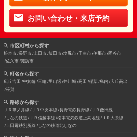
お問い合わせ・来店予約
市区町村から探す
松本市
長野市
上田市
飯田市
塩尻市
千曲市
伊那市
岡谷市
佐久市
諏訪市
町名から探す
広丘吉田
中箕輪
三輪
里山辺
井川城
高田
稲葉
島内
広丘高出
笹賀
路線から探す
ＪＲ篠ノ井線
ＪＲ中央本線
長野電鉄長野線
ＪＲ飯田線
しなの鉄道
ＪＲ信越本線
松本電気鉄道上高地線
ＪＲ大糸線
上田電鉄別所線
しなの鉄道北しなの