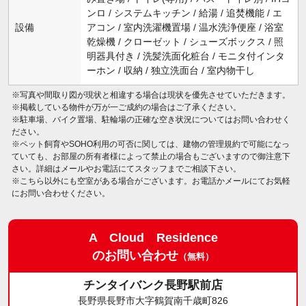
ンロ / システムキッチン / 給湯 / 追焚機能 / エ
設備
アコン / 室内洗濯機置場 / 温水洗浄便座 / 浴室
乾燥機 / クローゼット / シューズボックス / 照
明器具付き / 洗髪洗面化粧台 / モニタ付インタ
ーホン / 収納 / 独立洗面台 / 室内物干し
※写真や間取り図が現状と相違する場合は現状を優先させていただきます。
※掲載している物件が万が一ご成約の場合はご了承ください。
※駐車場、バイク置場、駐輪場の正確な空き状況についてはお問い合わせく
ださい。
※ペット飼育やSOHO利用の可否に関しては、建物の管理規約で可能になっ
ていても、お部屋の所有者様によって禁止の場合もございますので御注意下
さい。詳細はメールやお電話にてスタッフまでご相談下さい。
※こちら以外にも空室がある場合がございます。お電話かメールにてお気軽
にお問い合わせください。
A Cloud Residence
のお問い合わせ
（無料）
チンタイバンク長野駅前店
長野県長野市大字鶴賀南千歳町826