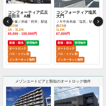
コンフォーティア広丘
コンフォーティア塩尻
吉田Ⅲ A棟
大門
ＪＲ篠ノ井線「村井」駅徒
ＪＲ中央本線「塩尻」駅徒
歩
15
分
歩
23
分
1K - 3LDK
1LDK
65,000 - 155,000円
67,000円
新築・築浅
管理物件
新築・築浅
管理物件
オートロック
オートロック
バス・トイレ別
バス・トイレ別
インターネット無料
インターネット無料
メゾンユートピアと類似のオートロック物件