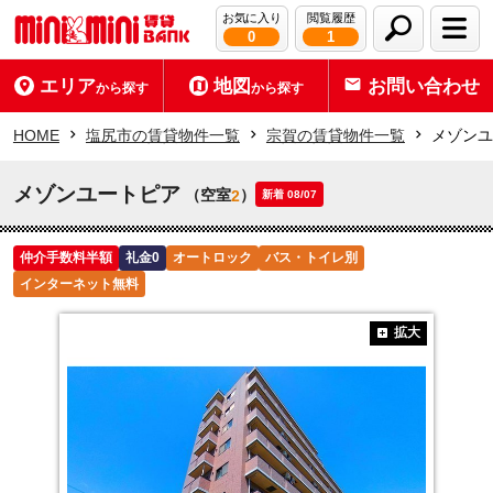
お気に入り
閲覧履歴
0
1
エリア
地図
お問い合わせ
から探す
から探す
HOME
塩尻市の賃貸物件一覧
宗賀の賃貸物件一覧
メゾンユ
メゾンユートピア
（空室
）
2
新着 08/07
仲介手数料半額
礼金0
オートロック
バス・トイレ別
インターネット無料
拡大