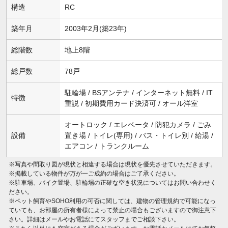
構造
RC
築年月
2003年2月(築23年)
総階数
地上8階
総戸数
78戸
駐輪場 / BSアンテナ / インターネット無料 / IT
特徴
重説 / 初期費用カード決済可 / オール洋室
オートロック / エレベータ / 防犯カメラ / ごみ
設備
置き場 / トイレ(専用) / バス・トイレ別 / 給湯 /
エアコン / トランクルーム
※写真や間取り図が現状と相違する場合は現状を優先させていただきます。
※掲載している物件が万が一ご成約の場合はご了承ください。
※駐車場、バイク置場、駐輪場の正確な空き状況についてはお問い合わせく
ださい。
※ペット飼育やSOHO利用の可否に関しては、建物の管理規約で可能になっ
ていても、お部屋の所有者様によって禁止の場合もございますので御注意下
さい。詳細はメールやお電話にてスタッフまでご相談下さい。