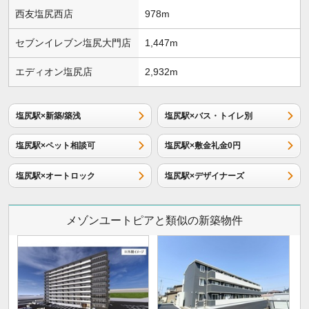
西友塩尻西店
978m
セブンイレブン塩尻大門店
1,447m
エディオン塩尻店
2,932m
塩尻駅×新築/築浅
塩尻駅×バス・トイレ別
塩尻駅×ペット相談可
塩尻駅×敷金礼金0円
塩尻駅×オートロック
塩尻駅×デザイナーズ
メゾンユートピアと類似の新築物件