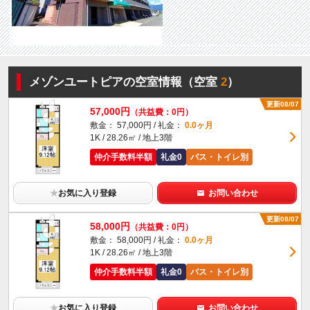
メゾンユートピアの空室情報（空室
2
）
更新08/07
57,000円
（共益費：0円）
敷金： 57,000円 / 礼金：
0.0ヶ月
1K / 28.26㎡ / 地上3階
仲介手数料半額
礼金0
バス・トイレ別
★
お気に入り登録
お問い合わせ
更新08/07
58,000円
（共益費：0円）
敷金： 58,000円 / 礼金：
0.0ヶ月
1K / 28.26㎡ / 地上3階
仲介手数料半額
礼金0
バス・トイレ別
★
お気に入り登録
お問い合わせ