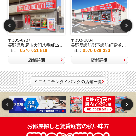
〒399-0737
〒393-0034
2
長野県塩尻市大門八番町12-29
長野県諏訪郡下諏訪町高浜6191-3
TEL：
0570-051-818
TEL：
0570-028-333
店舗詳細
店舗詳細
ミニミニチンタイバンクの店舗一覧
お部屋探しと賃貸経営の強い味方