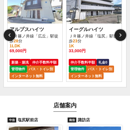
アルプスハイツ
イーグルハイツ
ＪＲ篠ノ井線「広丘」駅徒
ＪＲ篠ノ井線「塩尻」駅徒
歩
28
分
歩
23
分
1LDK
1K
69,000円
33,000円
新築・築浅
仲介手数料半額
仲介手数料半額
礼金0
管理物件
バス・トイレ別
管理物件
バス・トイレ別
インターネット無料
インターネット無料
店舗案内
塩尻駅前店
諏訪店
中信
南信