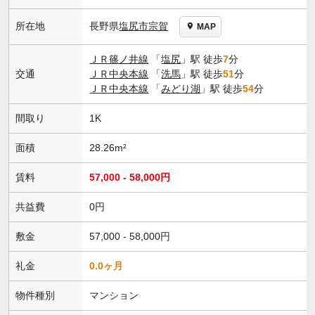
長野県
塩尻市
宗賀
所在地
MAP
ＪＲ篠ノ井線
「
塩尻
」駅 徒歩
7
分
交通
ＪＲ中央本線
「
洗馬
」駅 徒歩
51
分
ＪＲ中央本線
「
みどり湖
」駅 徒歩
54
分
間取り
1K
面積
28.26m²
賃料
57,000 - 58,000円
共益費
0円
敷金
57,000 - 58,000円
礼金
0.0ヶ月
物件種別
マンション