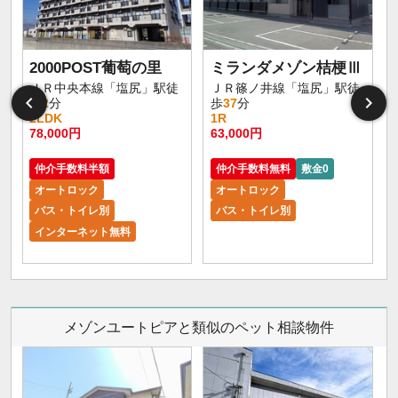
2000POST葡萄の里
ミランダメゾン桔梗Ⅲ
ＪＲ中央本線「塩尻」駅徒
ＪＲ篠ノ井線「塩尻」駅徒
歩
2
分
歩
37
分
2LDK
1R
78,000円
63,000円
7
仲介手数料半額
仲介手数料無料
敷金0
オートロック
オートロック
バス・トイレ別
バス・トイレ別
インターネット無料
メゾンユートピアと類似のペット相談物件