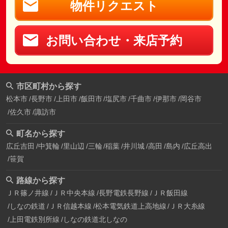
物件リクエスト
お問い合わせ・来店予約
市区町村から探す
松本市
長野市
上田市
飯田市
塩尻市
千曲市
伊那市
岡谷市
佐久市
諏訪市
町名から探す
広丘吉田
中箕輪
里山辺
三輪
稲葉
井川城
高田
島内
広丘高出
笹賀
路線から探す
ＪＲ篠ノ井線
ＪＲ中央本線
長野電鉄長野線
ＪＲ飯田線
しなの鉄道
ＪＲ信越本線
松本電気鉄道上高地線
ＪＲ大糸線
上田電鉄別所線
しなの鉄道北しなの