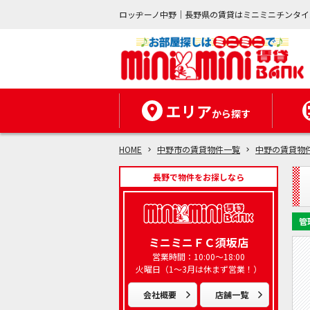
ロッヂーノ中野｜長野県の賃貸はミニミニチンタイ
エリア
から探す
HOME
中野市の賃貸物件一覧
中野の賃貸物
長野で物件をお探しなら
管
ミニミニＦＣ須坂店
営業時間：10:00～18:00
火曜日（1～3月は休まず営業！）
会社概要
店舗一覧