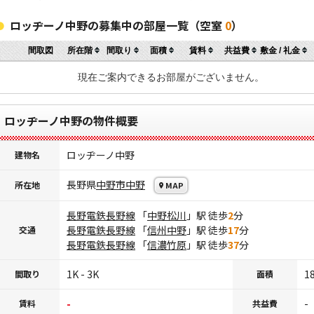
ロッヂーノ中野の募集中の部屋一覧（空室
0
）
間取図
所在階
間取り
面積
賃料
共益費
敷金 / 礼金
現在ご案内できるお部屋がございません。
ロッヂーノ中野の物件概要
ロッヂーノ中野
建物名
長野県
中野市
中野
所在地
MAP
長野電鉄長野線
「
中野松川
」駅 徒歩
2
分
長野電鉄長野線
「
信州中野
」駅 徒歩
17
分
交通
長野電鉄長野線
「
信濃竹原
」駅 徒歩
37
分
1K - 3K
18
間取り
面積
-
-
賃料
共益費