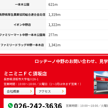
621m
一本木公園
1,319m
長野県厚生農業協同組合連合会北信
1,322m
イオン中野店
277m
ファミリーマート中野一本木公園南
1,341m
ファミリードラッグ中野一本木店
ロッヂーノ中野
のお問い合わせ、見学
ミニミニＦＣ須坂店
長野県須坂市大字塩川26-1
営業時間：10:00～18:00／火曜日（1～3月は休まず営業！）
会社概要
アクセス
026-242-3636
営業時間：10:00～18:00／