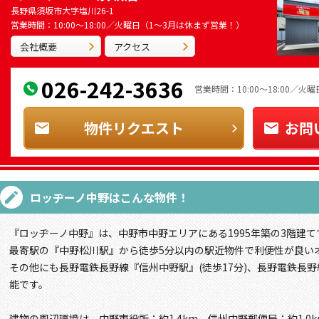
長野県須坂市大字塩川26-1
営業時間：10:00～18:00／火曜日（1～3月は休まず営業！）
会社概要
アクセス
026-242-3636
営業時間：10:00～18:00／
物件リクエスト
お問
ロッヂーノ中野
はこんな物件！
『ロッヂーノ中野』は、中野市中野エリアにある1995年築の3階建て
最寄駅の『中野松川駅』から徒歩5分以内の駅近物件で利便性が良い
その他にも長野電鉄長野線『信州中野駅』(徒歩17分)、長野電鉄長野
能です。
建物の周辺環境は、中野市役所：約1.4km、信州中野郵便局：約1.0k