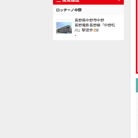
ロッヂーノ中野
長野県中野市中野
長野電鉄長野線「中野松
川」駅徒歩
2
分
-