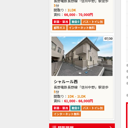
長野電鉄長野線「信州中野」駅徒歩
5
分
間取り：
1LDK
賃料：
66,000 - 70,000円
新築・築浅
敷金0
バス・トイレ別
都市ガス
インターネット無料
07/30
シャルール西
長野電鉄長野線「信州中野」駅徒歩
5
分
間取り：
1DK - 1LDK
賃料：
61,000 - 66,000円
新築・築浅
敷金0
バス・トイレ別
インターネット無料
閲覧履歴