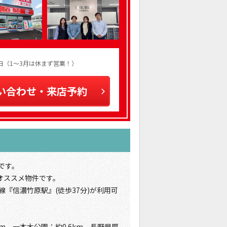
火曜日（1～3月は休まず営業！）
い合わせ・来店予約
です。
オススメ物件です。
線『信濃竹原駅』(徒歩37分)が利用可
m、一本木公園：約0.6km、長野県厚