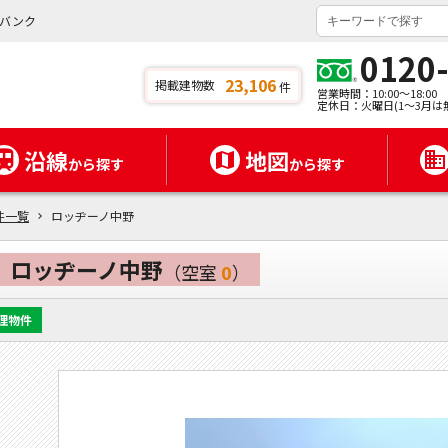
バンク
0120
23,106
掲載建物数
件
営業時間：10:00～18:00
定休日：火曜日(1～3月は
沿線
地図
から探す
から探す
件一覧
ロッヂーノ中野
ロッヂーノ中野
（空室
0
）
理物件