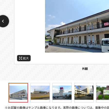
拡大
拡大
拡大
拡大
拡大
拡大
拡大
周辺施設：コンビニ
周辺施設：スーパー
周辺施設：郵便局
周辺施設：病院
周辺施設：公園
周辺施設：役所
外観
※お部屋の画像はサンプル画像になります。実際の画像については、募集中の