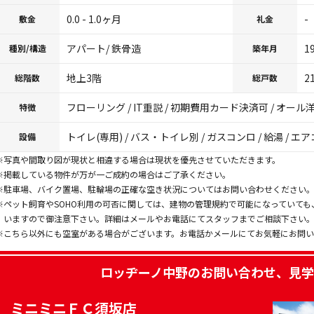
0.0 - 1.0ヶ月
-
敷金
礼金
アパート/ 鉄骨造
1
種別/構造
築年月
地上3階
2
総階数
総戸数
フローリング / IT重説 / 初期費用カード決済可 / オール
特徴
トイレ(専用) / バス・トイレ別 / ガスコンロ / 給湯 / エア
設備
※写真や間取り図が現状と相違する場合は現状を優先させていただきます。
※掲載している物件が万が一ご成約の場合はご了承ください。
※駐車場、バイク置場、駐輪場の正確な空き状況についてはお問い合わせください
※ペット飼育やSOHO利用の可否に関しては、建物の管理規約で可能になっていて
いますので御注意下さい。詳細はメールやお電話にてスタッフまでご相談下さい
※こちら以外にも空室がある場合がございます。お電話かメールにてお気軽にお問
ロッヂーノ中野
のお問い合わせ、見学
ミニミニＦＣ須坂店