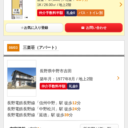
1K / 26.00㎡ / 地上2階
仲介手数料半額
礼金0
バス・トイレ別
★
お気に入り登録
お問い合わせ
三楽荘（アパート）
08/03
長野県中野市吉田
築年月：1977年8月 / 地上2階
仲介手数料半額
礼金0
長野電鉄長野線「信州中野」駅 徒歩
12
分
長野電鉄長野線「中野松川」駅 徒歩
24
分
長野電鉄長野線「延徳」駅 徒歩
39
分