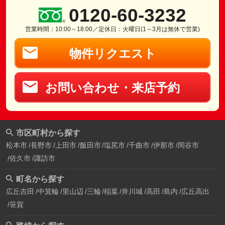
0120-60-3232
営業時間：10:00～18:00／定休日：火曜日(1～3月は無休で営業)
物件リクエスト
お問い合わせ・来店予約
市区町村から探す
松本市
長野市
上田市
飯田市
塩尻市
千曲市
伊那市
岡谷市
佐久市
諏訪市
町名から探す
広丘吉田
中箕輪
里山辺
三輪
稲葉
井川城
高田
島内
広丘高出
笹賀