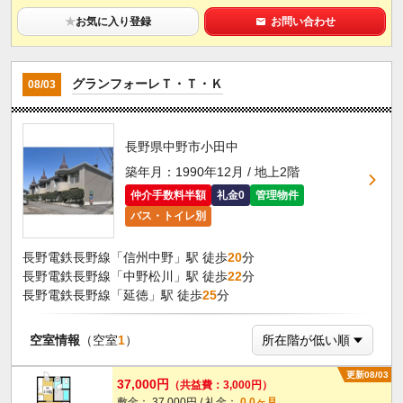
★
お気に入り登録
お問い合わせ
グランフォーレＴ・Ｔ・Ｋ
08/03
長野県中野市小田中
築年月：1990年12月 / 地上2階
仲介手数料半額
礼金0
管理物件
バス・トイレ別
長野電鉄長野線「信州中野」駅 徒歩
20
分
長野電鉄長野線「中野松川」駅 徒歩
22
分
長野電鉄長野線「延徳」駅 徒歩
25
分
空室情報
（空室
1
）
更新08/03
37,000円
（共益費：3,000円）
敷金： 37,000円 / 礼金：
0.0ヶ月