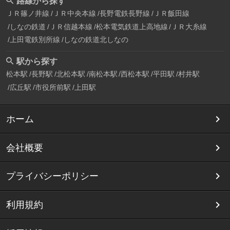
路線から探す
ＪＲ篠ノ井線
ＪＲ中央本線
長野電鉄長野線
ＪＲ飯田線
しなの鉄道
ＪＲ信越本線
松本電気鉄道上高地線
ＪＲ大糸線
上田電鉄別所線
しなの鉄道北しなの
駅から探す
松本駅
長野駅
北松本駅
南松本駅
西松本駅
平田駅
村井駅
広丘駅
市役所前駅
上田駅
ホーム
会社概要
プライバシーポリシー
利用規約