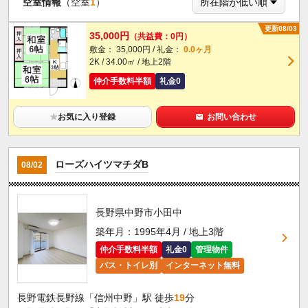
空室情報
（空室
1
）
更新08/03
35,000円
（共益費：0円）
敷金： 35,000円 / 礼金：
0.0ヶ月
2K / 34.00㎡ / 地上2階
仲介手数料半額
礼金0
★
お気に入り登録
お問い合わせ
ローズハイツマチダB
08/02
長野県中野市小田中
築年月：1995年4月 / 地上3階
仲介手数料半額
礼金0
管理物件
バス・トイレ別
インターネット無料
長野電鉄長野線「信州中野」駅 徒歩
19
分