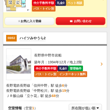
仲介手数料半額
礼金0
ペット相談
バス・トイレ別
★
お気に入り登録
お問い合わせ
ハイツみやうら2
08/02
長野県中野市岩船
築年月：1994年12月 / 地上2階
仲介手数料半額
礼金0
管理物件
バス・トイレ別
インターネット無料
長野電鉄長野線「信州中野」駅 徒歩
6
分
長野電鉄長野線「中野松川」駅 徒歩
19
分
ＪＲ飯山線「立ケ花」駅 徒歩
68
分
空室情報
（空室
1
）