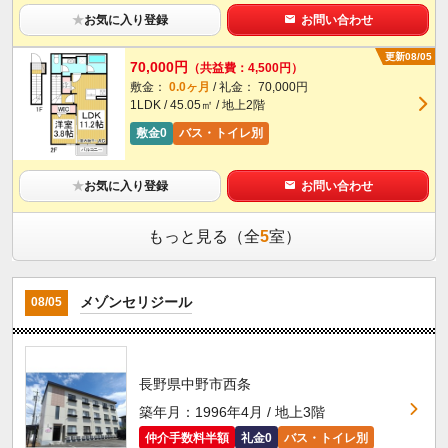
★
お気に入り登録
お問い合わせ
更新08/05
70,000円
（共益費：4,500円）
敷金：
0.0ヶ月
/ 礼金： 70,000円
1LDK / 45.05㎡ / 地上2階
敷金0
バス・トイレ別
★
お気に入り登録
お問い合わせ
もっと見る（全
5
室）
メゾンセリジール
08/05
長野県中野市西条
築年月：1996年4月 / 地上3階
仲介手数料半額
礼金0
バス・トイレ別