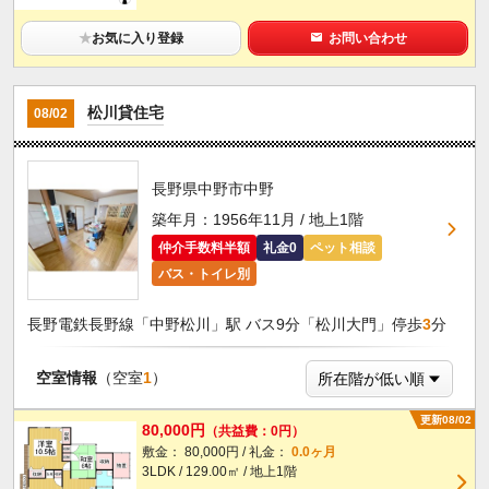
★
お気に入り登録
お問い合わせ
松川貸住宅
08/02
長野県中野市中野
築年月：1956年11月 / 地上1階
仲介手数料半額
礼金0
ペット相談
バス・トイレ別
長野電鉄長野線「中野松川」駅 バス9分「松川大門」停歩
3
分
空室情報
（空室
1
）
更新08/02
80,000円
（共益費：0円）
敷金： 80,000円 / 礼金：
0.0ヶ月
3LDK / 129.00㎡ / 地上1階