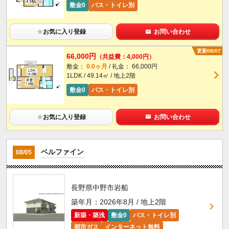
敷金0
バス・トイレ別
★
お気に入り登録
お問い合わせ
更新08/07
66,000円
（共益費：4,000円）
敷金：
0.0ヶ月
/ 礼金： 66,000円
1LDK / 49.14㎡ / 地上2階
敷金0
バス・トイレ別
★
お気に入り登録
お問い合わせ
ベルファイン
08/05
長野県中野市岩船
築年月：2026年8月 / 地上2階
新築・築浅
敷金0
バス・トイレ別
都市ガス
インターネット無料