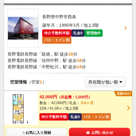
長野県中野市西条
築年月：1995年3月 / 地上3階
仲介手数料半額
礼金0
管理物件
バス・トイレ別
長野電鉄長野線「延徳」駅 徒歩
16
分
長野電鉄長野線「信州中野」駅 徒歩
16
分
長野電鉄長野線「中野松川」駅 徒歩
24
分
空室情報
（空室
1
）
更新08/07
42,000円
（共益費：1,000円）
敷金： 42,000円 / 礼金：
0.0ヶ月
1DK / 41.00㎡ / 地上3階
仲介手数料半額
礼金0
バス・トイレ別
★
お気に入り登録
お問い合わせ