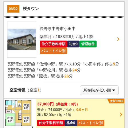
桜タウン
08/02
長野県中野市小田中
築年月：1983年8月 / 地上1階
仲介手数料半額
礼金0
管理物件
バス・トイレ別
長野電鉄長野線「信州中野」駅 バス10分「小田中停」停歩
5
分
長野電鉄長野線「中野松川」駅 徒歩
24
分
長野電鉄長野線「延徳」駅 徒歩
26
分
空室情報
（空室
1
）
更新08/02
37,000円
（共益費：0円）
敷金： 74,000円 / 礼金：
0.0ヶ月
3K / 52.00㎡ / 地上1階
仲介手数料半額
礼金0
バス・トイレ別