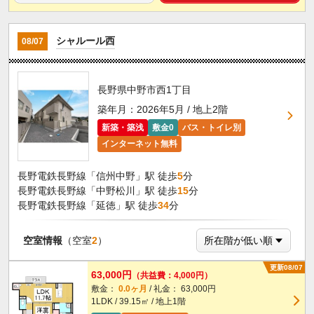
シャルール西
08/07
長野県中野市西1丁目
築年月：2026年5月 / 地上2階
新築・築浅
敷金0
バス・トイレ別
インターネット無料
長野電鉄長野線「信州中野」駅 徒歩
5
分
長野電鉄長野線「中野松川」駅 徒歩
15
分
長野電鉄長野線「延徳」駅 徒歩
34
分
空室情報
（空室
2
）
更新08/07
63,000円
（共益費：4,000円）
敷金：
0.0ヶ月
/ 礼金： 63,000円
1LDK / 39.15㎡ / 地上1階