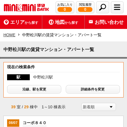
お気に入り
閲覧履歴
0
0
エリア
地図
お問い合わせ
から探す
から探す
HOME
中野松川駅の賃貸マンション・アパート一覧
中野松川駅の賃貸マンション・アパート一覧
現在の検索条件
駅
中野松川駅
沿線、駅を変更
詳細条件を変更
39
室 /
29
棟中 1～10 棟表示
コーポ８４０
08/07