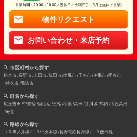
営業時間：10:00～18:00／定休日：火曜日(1～3月は無休で営業)
物件リクエスト
お問い合わせ・来店予約
市区町村から探す
松本市
長野市
上田市
飯田市
塩尻市
千曲市
伊那市
岡谷市
佐久市
諏訪市
町名から探す
広丘吉田
中箕輪
里山辺
三輪
稲葉
高田
井川城
島内
広丘高出
寿北
路線から探す
ＪＲ篠ノ井線
ＪＲ中央本線
長野電鉄長野線
ＪＲ飯田線