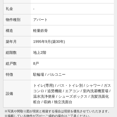
礼金
-
物件種別
アパート
構造
軽量鉄骨
築年月
1995年9月(築30年)
総階数
地上2階
総戸数
8戸
特徴
駐輪場 / バルコニー
トイレ(専用) / バス・トイレ別 / シャワー / ガス
コンロ / 追焚機能 / エアコン / 室内洗濯機置場 /
設備
温水洗浄便座 / シューズボックス / 洗髪洗面化
粧台 / 収納 / 独立洗面台
※写真や間取り図が現状と相違する場合は現状を優先させていただきます。
※掲載している物件が万が一ご成約の場合はご了承ください。