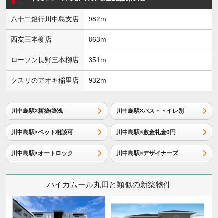
八十二銀行川中島支店
982m
西友三本柳店
863m
ローソン長野三本柳店
351m
クスリのアオキ稲里店
932m
川中島駅×新築/築浅
川中島駅×バス・トイレ別
川中島駅×ペット相談可
川中島駅×敷金礼金0円
川中島駅×オートロック
川中島駅×デザイナーズ
ハイカムール丸田と類似の新築物件