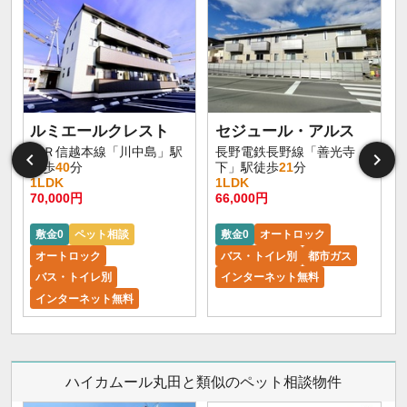
ルミエールクレスト
セジュール・アルス
ＪＲ信越本線「川中島」駅
長野電鉄長野線「善光寺
徒歩
40
分
下」駅徒歩
21
分
1LDK
1LDK
70,000円
66,000円
6
敷金0
ペット相談
敷金0
オートロック
オートロック
バス・トイレ別
都市ガス
バス・トイレ別
インターネット無料
インターネット無料
ハイカムール丸田と類似のペット相談物件