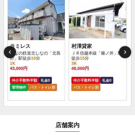
ラミレス
村澤貸家
しなの鉄道北しなの「北長
ＪＲ信越本線「篠ノ井」駅
野」駅徒歩
10
分
徒歩
15
分
1K
3K
43,000円
48,000円
仲介手数料半額
礼金0
仲介手数料半額
礼金0
管理物件
バス・トイレ別
バス・トイレ別
店舗案内