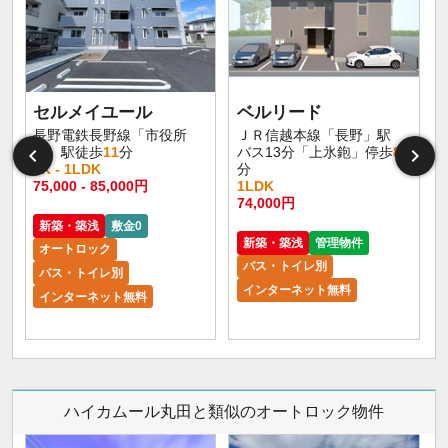
セルメイユール
ベルリード
長野電鉄長野線「市役所
ＪＲ信越本線「長野」駅
前」駅徒歩
11
分
バス13分「上氷鉋」停歩
8
1K - 1LDK
分
75,000 - 85,000円
1LDK
6
74,000円
新築・築浅
敷金0
新築・築浅
管理物件
オートロック
バス・トイレ別
バス・トイレ別
インターネット無料
インターネット無料
ハイカムール丸田と類似のオートロック物件