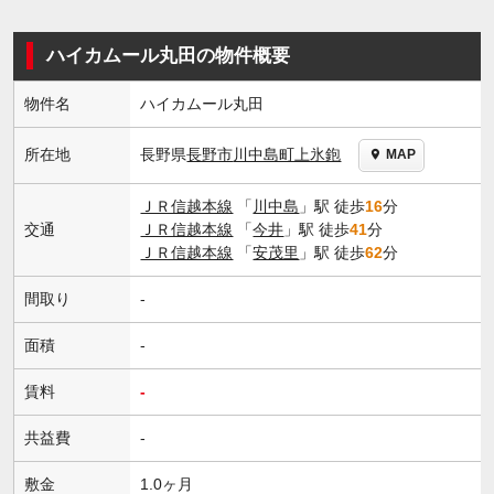
ハイカムール丸田の物件概要
物件名
ハイカムール丸田
長野県
長野市
川中島町上氷鉋
所在地
MAP
ＪＲ信越本線
「
川中島
」駅 徒歩
16
分
交通
ＪＲ信越本線
「
今井
」駅 徒歩
41
分
ＪＲ信越本線
「
安茂里
」駅 徒歩
62
分
間取り
-
面積
-
賃料
-
共益費
-
敷金
1.0ヶ月