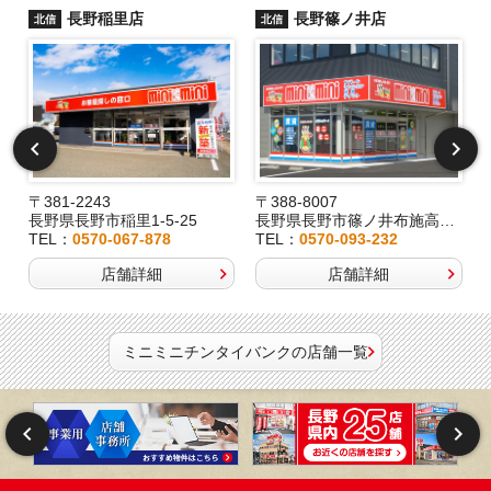
長野稲里店
長野篠ノ井店
北信
北信
〒381-2243
〒388-8007
長野県長野市稲里1-5-25
長野県長野市篠ノ井布施高田407-8
TEL：
0570-067-878
TEL：
0570-093-232
店舗詳細
店舗詳細
ミニミニチンタイバンクの店舗一覧