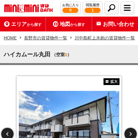
お気に入り
閲覧履歴
0
1
エリア
地図
お問い合わせ
から探す
から探す
HOME
長野市の賃貸物件一覧
川中島町上氷鉋の賃貸物件一覧
ハイカムール丸田
（空室
）
0
拡大