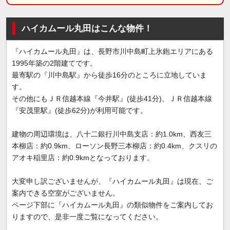
ハイカムール丸田はこんな物件！
『ハイカムール丸田』は、長野市川中島町上氷鉋エリアにある
1995年築の2階建てです。
最寄駅の『川中島駅』から徒歩16分のところに立地していま
す。
その他にもＪＲ信越本線『今井駅』(徒歩41分)、ＪＲ信越本線
『安茂里駅』(徒歩62分)が利用可能です。
建物の周辺環境は、八十二銀行川中島支店：約1.0km、西友三
本柳店：約0.9km、ローソン長野三本柳店：約0.4km、クスリの
アオキ稲里店：約0.9kmとなっております。
大変申し訳ございませんが、『ハイカムール丸田』は現在、ご
案内できる空室がございません。
ページ下部に『ハイカムール丸田』の類似物件をご案内してお
りますので、是非一度ご覧になってください。