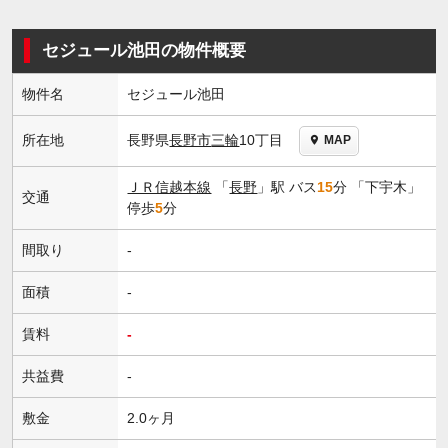
セジュール池田の物件概要
物件名
セジュール池田
長野県
長野市
三輪
10丁目
所在地
MAP
ＪＲ信越本線
「
長野
」駅 バス
15
分 「下宇木」
交通
停歩
5
分
間取り
-
面積
-
賃料
-
共益費
-
敷金
2.0ヶ月