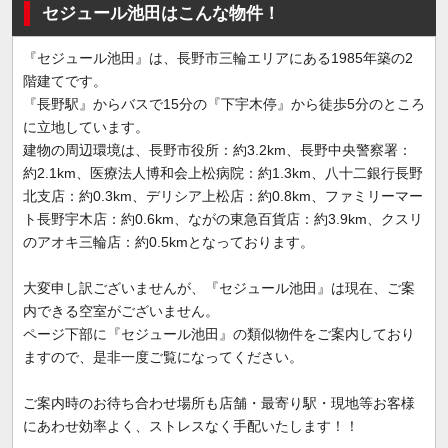
セジュール池田はこんな物件！
『セジュール池田』は、長野市三輪エリアにある1985年築の2
階建てです。
『長野駅』からバスで15分の『下宇木停』から徒歩5分のところ
に立地しています。
建物の周辺環境は、長野市役所：約3.2km、長野中央警察署：
約2.1km、医療法人博和会上松病院：約1.3km、八十二銀行長野
北支店：約0.3km、デリシア上松店：約0.8km、ファミリーマー
ト長野宇木店：約0.6km、ながの東急百貨店：約3.9km、クスリ
のアオキ三輪店：約0.5kmとなっております。
大変申し訳ございませんが、『セジュール池田』は現在、ご案
内できる空室がございません。
ページ下部に『セジュール池田』の類似物件をご案内しており
ますので、是非一度ご覧になってください。
ご案内時のお待ち合わせ場所も店舗・最寄り駅・現地等お客様
にあわせ効率よく、ストレスなく手配いたします！！