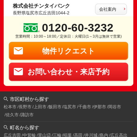
株式会社チンタイバンク
会社案内
長野県塩尻市広丘吉田1044-2
0120-60-3232
営業時間：10:00～18:00／定休日：火曜日(1～3月は無休で営業)
物件リクエスト
お問い合わせ・来店予約
市区町村から探す
松本市
長野市
上田市
飯田市
塩尻市
千曲市
伊那市
岡谷市
佐久市
諏訪市
町名から探す
広丘吉田
中箕輪
里山辺
三輪
稲葉
高田
井川城
島内
広丘高出