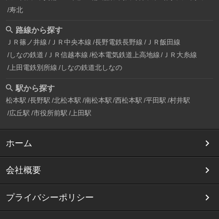
寿北
路線から探す
ＪＲ篠ノ井線
ＪＲ中央本線
長野電鉄長野線
ＪＲ飯田線
しなの鉄道
ＪＲ信越本線
松本電気鉄道上高地線
ＪＲ大糸線
上田電鉄別所線
しなの鉄道北しなの
駅から探す
松本駅
長野駅
北松本駅
南松本駅
西松本駅
平田駅
村井駅
広丘駅
市役所前駅
上田駅
ホーム
会社概要
プライバシーポリシー