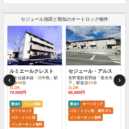
セジュール池田と類似のオートロック物件
ルミエールクレスト
セジュール・アルス
ＪＲ信越本線「川中島」駅
長野電鉄長野線「善光寺
徒歩
40
分
下」駅徒歩
21
分
1LDK
1LDK
70,000円
66,000円
6
敷金0
ペット相談
敷金0
オートロック
オートロック
バス・トイレ別
都市ガス
バス・トイレ別
インターネット無料
インターネット無料