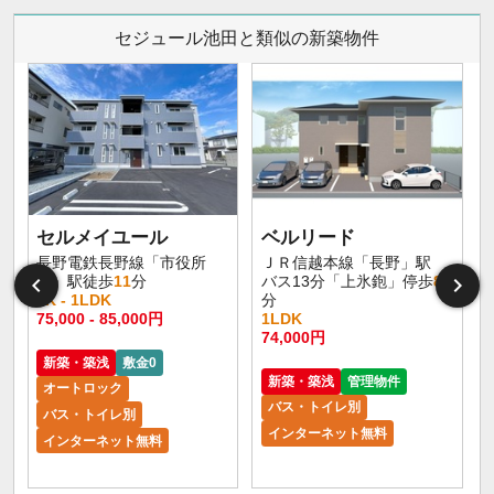
セジュール池田と類似の新築物件
セルメイユール
ベルリード
長野電鉄長野線「市役所
ＪＲ信越本線「長野」駅
前」駅徒歩
11
分
バス13分「上氷鉋」停歩
8
1K - 1LDK
分
75,000 - 85,000円
1LDK
6
74,000円
新築・築浅
敷金0
新築・築浅
管理物件
オートロック
バス・トイレ別
バス・トイレ別
インターネット無料
インターネット無料