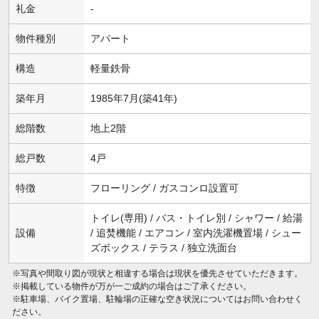
礼金
-
物件種別
アパート
構造
軽量鉄骨
築年月
1985年7月(築41年)
総階数
地上2階
総戸数
4戸
特徴
フローリング / ガスコンロ設置可
トイレ(専用) / バス・トイレ別 / シャワー / 給湯
設備
/ 追焚機能 / エアコン / 室内洗濯機置場 / シュー
ズボックス / テラス / 独立洗面台
※写真や間取り図が現状と相違する場合は現状を優先させていただきます。
※掲載している物件が万が一ご成約の場合はご了承ください。
※駐車場、バイク置場、駐輪場の正確な空き状況についてはお問い合わせく
ださい。