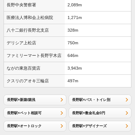
長野中央警察署
2,089m
医療法人博和会上松病院
1,271m
八十二銀行長野北支店
328m
デリシア上松店
750m
ファミリーマート長野宇木店
646m
ながの東急百貨店
3,943m
クスリのアオキ三輪店
497m
長野駅×新築/築浅
長野駅×バス・トイレ別
長野駅×ペット相談可
長野駅×敷金礼金0円
長野駅×オートロック
長野駅×デザイナーズ