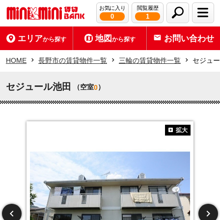
お気に入り
閲覧履歴
0
1
エリア
地図
お問い合わせ
から探す
から探す
HOME
長野市の賃貸物件一覧
三輪の賃貸物件一覧
セジュー
セジュール池田
（空室
）
0
拡大