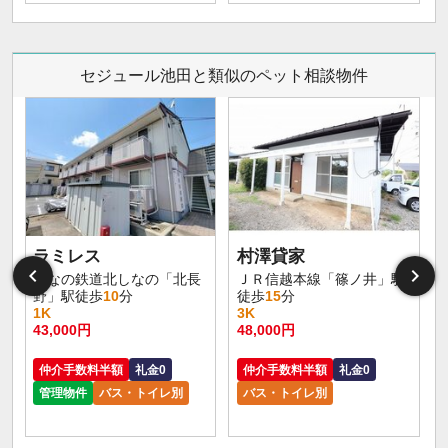
セジュール池田と類似のペット相談物件
ラミレス
村澤貸家
しなの鉄道北しなの「北長
ＪＲ信越本線「篠ノ井」駅
野」駅徒歩
10
分
徒歩
15
分
1K
3K
43,000円
48,000円
仲介手数料半額
礼金0
仲介手数料半額
礼金0
管理物件
バス・トイレ別
バス・トイレ別