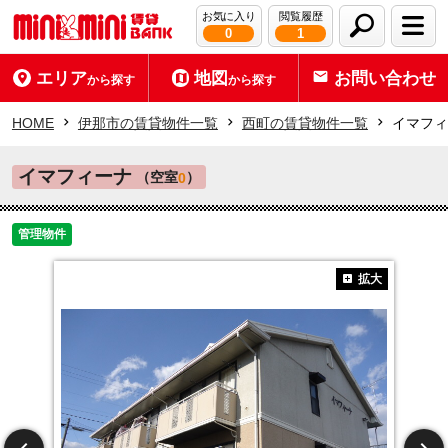
お気に入り
閲覧履歴
0
1
エリア
地図
お問い合わせ
から探す
から探す
HOME
伊那市の賃貸物件一覧
西町の賃貸物件一覧
イマフィ
イマフィーナ
（空室
）
0
管理物件
拡大