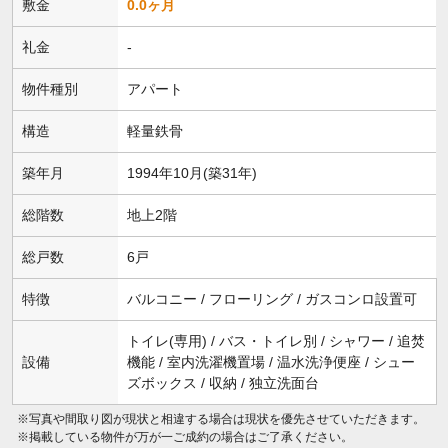
敷金
0.0ヶ月
礼金
-
物件種別
アパート
構造
軽量鉄骨
築年月
1994年10月(築31年)
総階数
地上2階
総戸数
6戸
特徴
バルコニー / フローリング / ガスコンロ設置可
トイレ(専用) / バス・トイレ別 / シャワー / 追焚
設備
機能 / 室内洗濯機置場 / 温水洗浄便座 / シュー
ズボックス / 収納 / 独立洗面台
※写真や間取り図が現状と相違する場合は現状を優先させていただきます。
※掲載している物件が万が一ご成約の場合はご了承ください。