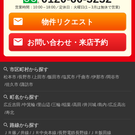
営業時間：10:00～18:00／定休日：火曜日(1～3月は無休で営業)
物件リクエスト
お問い合わせ・来店予約
市区町村から探す
松本市
長野市
上田市
飯田市
塩尻市
千曲市
伊那市
岡谷市
佐久市
諏訪市
町名から探す
広丘吉田
中箕輪
里山辺
三輪
稲葉
高田
井川城
島内
広丘高出
寿北
路線から探す
ＪＲ篠ノ井線
ＪＲ中央本線
長野電鉄長野線
ＪＲ飯田線