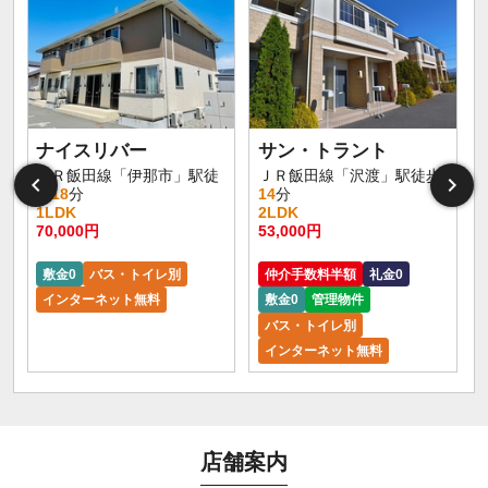
ナイスリバー
サン・トラント
ＪＲ飯田線「伊那市」駅徒
ＪＲ飯田線「沢渡」駅徒歩
歩
18
分
14
分
1LDK
2LDK
70,000円
53,000円
2
敷金0
バス・トイレ別
仲介手数料半額
礼金0
インターネット無料
敷金0
管理物件
バス・トイレ別
インターネット無料
店舗案内