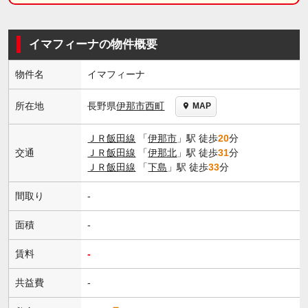
イマフィーナの物件概要
物件名
イマフィーナ
長野県
伊那市
西町
所在地
MAP
ＪＲ飯田線
「
伊那市
」駅 徒歩
20
分
交通
ＪＲ飯田線
「
伊那北
」駅 徒歩
31
分
ＪＲ飯田線
「
下島
」駅 徒歩
33
分
間取り
-
面積
-
賃料
-
共益費
-