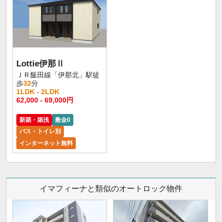
Lottie伊那Ⅱ
ＪＲ飯田線「伊那北」駅徒
歩
32
分
1LDK - 2LDK
62,000 - 69,000円
新築・築浅
敷金0
バス・トイレ別
インターネット無料
イマフィーナと類似のオートロック物件