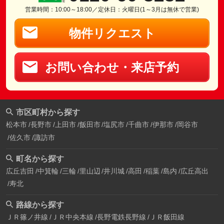
営業時間：10:00～18:00／定休日：火曜日(1～3月は無休で営業)
物件リクエスト
お問い合わせ・来店予約
市区町村から探す
松本市
長野市
上田市
飯田市
塩尻市
千曲市
伊那市
岡谷市
佐久市
諏訪市
町名から探す
広丘吉田
中箕輪
三輪
里山辺
井川城
高田
稲葉
島内
広丘高出
寿北
路線から探す
ＪＲ篠ノ井線
ＪＲ中央本線
長野電鉄長野線
ＪＲ飯田線