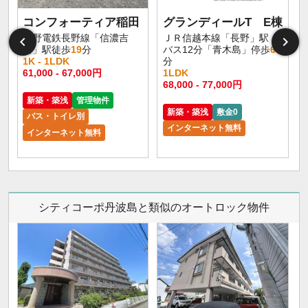
コンフォーティア稲田
グランディールT E棟
長野電鉄長野線「信濃吉
ＪＲ信越本線「長野」駅
田」駅徒歩
19
分
バス12分「青木島」停歩
6
1K - 1LDK
分
61,000 - 67,000円
1LDK
68,000 - 77,000円
新築・築浅
管理物件
新築・築浅
敷金0
バス・トイレ別
インターネット無料
インターネット無料
シティコーポ丹波島と類似のオートロック物件