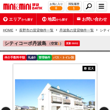
お気に入り
閲覧履歴
0
1
エリア
地図
お問い合わせ
から探す
から探す
HOME
長野市の賃貸物件一覧
丹波島の賃貸物件一覧
シティ
シティコーポ丹波島
（空室
）
1
更新 08/02
仲介手数料半額
礼金0
管理物件
バス・トイレ別
拡大