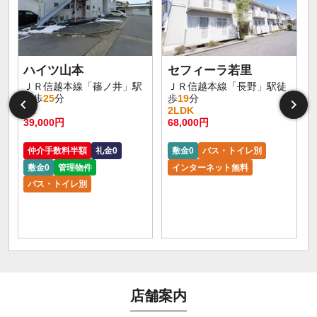
ハイツ山本
セフィーラ若里
ＪＲ信越本線「篠ノ井」駅
ＪＲ信越本線「長野」駅徒
徒歩
25
分
歩
19
分
3K
2LDK
39,000円
68,000円
仲介手数料半額
礼金0
敷金0
バス・トイレ別
敷金0
管理物件
インターネット無料
バス・トイレ別
店舗案内