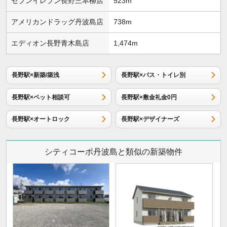
セブンイレブン長野三本柳店
523m
アメリカンドラッグ丹波島店
738m
エディオン長野青木島店
1,474m
長野駅×新築/築浅
長野駅×バス・トイレ別
長野駅×ペット相談可
長野駅×敷金礼金0円
長野駅×オートロック
長野駅×デザイナーズ
シティコーポ丹波島と類似の新築物件