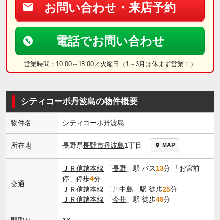
お問い合わせ・来店予約
電話でお問い合わせ
営業時間：10:00～18:00／火曜日（1～3月は休まず営業！）
シティコーポ丹波島の物件概要
物件名
シティコーポ丹波島
長野県
長野市
丹波島
1丁目
所在地
MAP
ＪＲ信越本線
「
長野
」駅 バス
13
分 「お宮前
停」停歩
4
分
交通
ＪＲ信越本線
「
川中島
」駅 徒歩
25
分
ＪＲ信越本線
「
今井
」駅 徒歩
49
分
間取り
1K