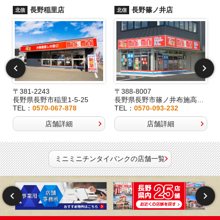
長野稲里店
長野篠ノ井店
北信
北信
〒381-2243
〒388-8007
長野県長野市稲里1-5-25
長野県長野市篠ノ井布施高田407-8
TEL：
0570-067-878
TEL：
0570-093-232
店舗詳細
店舗詳細
ミニミニチンタイバンクの店舗一覧