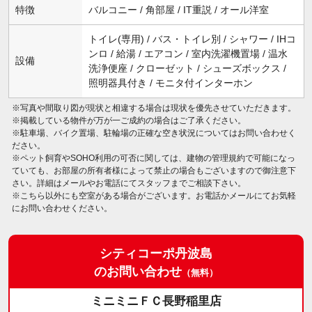
特徴
バルコニー / 角部屋 / IT重説 / オール洋室
トイレ(専用) / バス・トイレ別 / シャワー / IHコ
ンロ / 給湯 / エアコン / 室内洗濯機置場 / 温水
設備
洗浄便座 / クローゼット / シューズボックス /
照明器具付き / モニタ付インターホン
※写真や間取り図が現状と相違する場合は現状を優先させていただきます。
※掲載している物件が万が一ご成約の場合はご了承ください。
※駐車場、バイク置場、駐輪場の正確な空き状況についてはお問い合わせく
ださい。
※ペット飼育やSOHO利用の可否に関しては、建物の管理規約で可能になっ
ていても、お部屋の所有者様によって禁止の場合もございますので御注意下
さい。詳細はメールやお電話にてスタッフまでご相談下さい。
※こちら以外にも空室がある場合がございます。お電話かメールにてお気軽
にお問い合わせください。
シティコーポ丹波島
のお問い合わせ
（無料）
ミニミニＦＣ長野稲里店