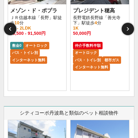
メゾン・ド・ポプラ
プレジデント穂高
ＪＲ信越本線「長野」駅徒
長野電鉄長野線「善光寺
歩
10
分
下」駅徒歩
4
分
1R - 2LDK
1K
60,500 - 91,500円
50,000円
敷金0
オートロック
仲介手数料半額
バス・トイレ別
オートロック
インターネット無料
バス・トイレ別
都市ガス
インターネット無料
シティコーポ丹波島と類似のペット相談物件