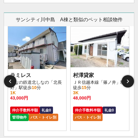
サンシティ川中島 A棟と類似のペット相談物件
ラミレス
村澤貸家
しなの鉄道北しなの「北長
ＪＲ信越本線「篠ノ井」駅
野」駅徒歩
10
分
徒歩
15
分
1K
3K
43,000円
48,000円
仲介手数料半額
礼金0
仲介手数料半額
礼金0
管理物件
バス・トイレ別
バス・トイレ別