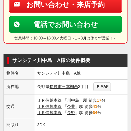
お問い合わせ・来店予約
電話でお問い合わせ
営業時間：10:00～18:00／火曜日（1～3月は休まず営業！）
サンシティ川中島 A棟の物件概要
物件名
サンシティ川中島 A棟
長野県
長野市
三本柳西
3丁目
所在地
MAP
ＪＲ信越本線
「
川中島
」駅 徒歩
17
分
交通
ＪＲ信越本線
「
今井
」駅 徒歩
41
分
ＪＲ信越本線
「
長野
」駅 徒歩
64
分
間取り
3DK