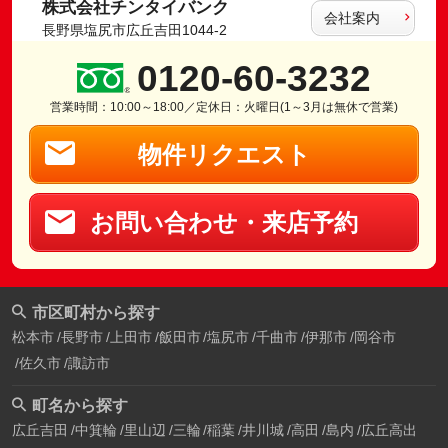
株式会社チンタイバンク
会社案内
長野県塩尻市広丘吉田1044-2
0120-60-3232
営業時間：10:00～18:00／定休日：火曜日(1～3月は無休で営業)
物件リクエスト
お問い合わせ・来店予約
市区町村から探す
松本市
長野市
上田市
飯田市
塩尻市
千曲市
伊那市
岡谷市
佐久市
諏訪市
町名から探す
広丘吉田
中箕輪
里山辺
三輪
稲葉
井川城
高田
島内
広丘高出