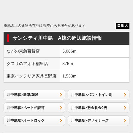
※地図上の建物所在地は誤差がある場合があります
拡大
サンシティ川中島 A棟の周辺施設情報
ながの東急百貨店
5,086m
クスリのアオキ稲里店
875m
東京インテリア家具長野店
1,533m
川中島駅×新築/築浅
川中島駅×バス・トイレ別
川中島駅×ペット相談可
川中島駅×敷金礼金0円
川中島駅×オートロック
川中島駅×デザイナーズ