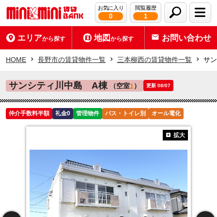
お気に入り
閲覧履歴
0
1
エリア
地図
お問い合わせ
から探す
から探す
HOME
長野市の賃貸物件一覧
三本柳西の賃貸物件一覧
サン
サンシティ川中島 A棟
（空室
）
1
更新 08/07
仲介手数料半額
礼金0
管理物件
バス・トイレ別
オール電化
拡大