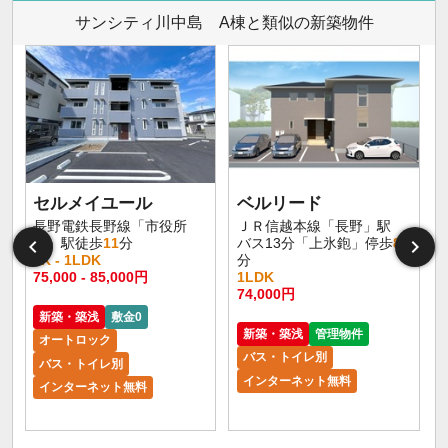
サンシティ川中島 A棟と類似の新築物件
セルメイユール
ベルリード
長野電鉄長野線「市役所
ＪＲ信越本線「長野」駅
前」駅徒歩
11
分
バス13分「上氷鉋」停歩
8
1K - 1LDK
分
75,000 - 85,000円
1LDK
6
74,000円
新築・築浅
敷金0
新築・築浅
管理物件
オートロック
バス・トイレ別
バス・トイレ別
インターネット無料
インターネット無料