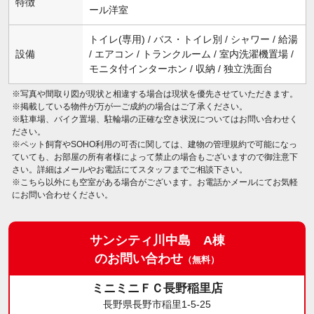
特徴
ール洋室
トイレ(専用) / バス・トイレ別 / シャワー / 給湯
設備
/ エアコン / トランクルーム / 室内洗濯機置場 /
モニタ付インターホン / 収納 / 独立洗面台
※写真や間取り図が現状と相違する場合は現状を優先させていただきます。
※掲載している物件が万が一ご成約の場合はご了承ください。
※駐車場、バイク置場、駐輪場の正確な空き状況についてはお問い合わせく
ださい。
※ペット飼育やSOHO利用の可否に関しては、建物の管理規約で可能になっ
ていても、お部屋の所有者様によって禁止の場合もございますので御注意下
さい。詳細はメールやお電話にてスタッフまでご相談下さい。
※こちら以外にも空室がある場合がございます。お電話かメールにてお気軽
にお問い合わせください。
サンシティ川中島 A棟
のお問い合わせ
（無料）
ミニミニＦＣ長野稲里店
長野県長野市稲里1-5-25