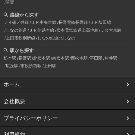
笹賀
路線から探す
ＪＲ篠ノ井線
ＪＲ中央本線
長野電鉄長野線
ＪＲ飯田線
しなの鉄道
ＪＲ信越本線
松本電気鉄道上高地線
ＪＲ大糸線
上田電鉄別所線
しなの鉄道北しなの
駅から探す
松本駅
長野駅
北松本駅
南松本駅
西松本駅
平田駅
村井駅
広丘駅
市役所前駅
上田駅
ホーム
会社概要
プライバシーポリシー
利用規約