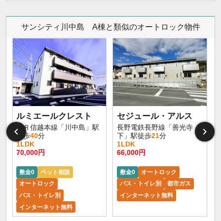
サンシティ川中島 A棟と類似のオートロック物件
ルミエールクレスト
セジュール・アルス
ＪＲ信越本線「川中島」駅
長野電鉄長野線「善光寺
徒歩
40
分
下」駅徒歩
21
分
1LDK
1LDK
70,000円
66,000円
6
敷金0
ペット相談
敷金0
オートロック
オートロック
バス・トイレ別
都市ガス
バス・トイレ別
インターネット無料
インターネット無料