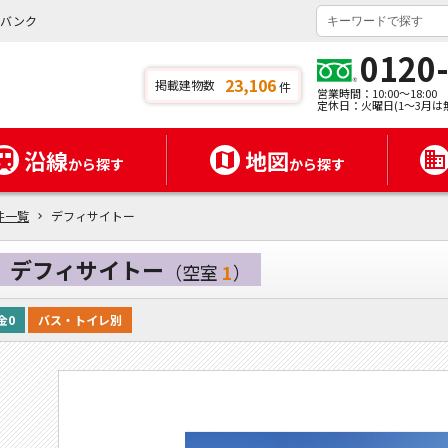
イバンク
0120
23,106
掲載建物数
件
営業時間：10:00～18:00
定休日：火曜日(1～3月は
沿線
地図
から探す
から探す
件一覧
デフィサイトー
デフィサイトー
（空室
1
）
金0
バス・トイレ別