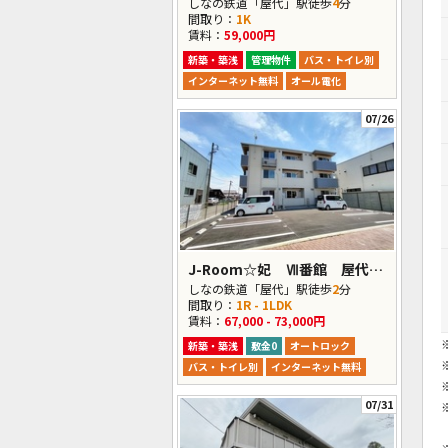
しなの鉄道「屋代」駅徒歩
4
分
間取り：
1K
賃料：
59,000円
新築・築浅
管理物件
バス・トイレ別
インターネット無料
オール電化
07/26
J-Room☆妃 Ⅶ番館 屋代駅前
しなの鉄道「屋代」駅徒歩
2
分
間取り：
1R - 1LDK
賃料：
67,000 - 73,000円
新築・築浅
敷金0
オートロック
バス・トイレ別
インターネット無料
07/31