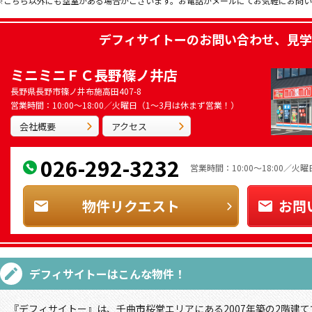
※こちら以外にも空室がある場合がございます。お電話かメールにてお気軽にお問
デフィサイトー
のお問い合わせ、見学
ミニミニＦＣ長野篠ノ井店
長野県長野市篠ノ井布施高田407-8
営業時間：10:00～18:00／火曜日（1～3月は休まず営業！）
会社概要
アクセス
026-292-3232
営業時間：10:00～18:00／
物件リクエスト
お問
デフィサイトー
はこんな物件！
『デフィサイトー』は、千曲市桜堂エリアにある2007年築の2階建て