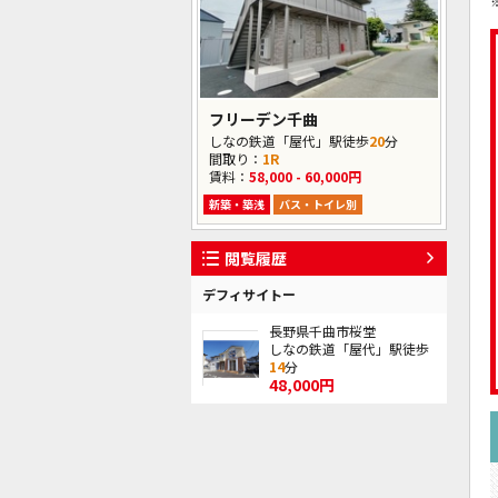
フリーデン千曲
しなの鉄道「屋代」駅徒歩
20
分
間取り：
1R
賃料：
58,000 - 60,000円
新築・築浅
バス・トイレ別
閲覧履歴
デフィサイトー
長野県千曲市桜堂
しなの鉄道「屋代」駅徒歩
14
分
48,000円