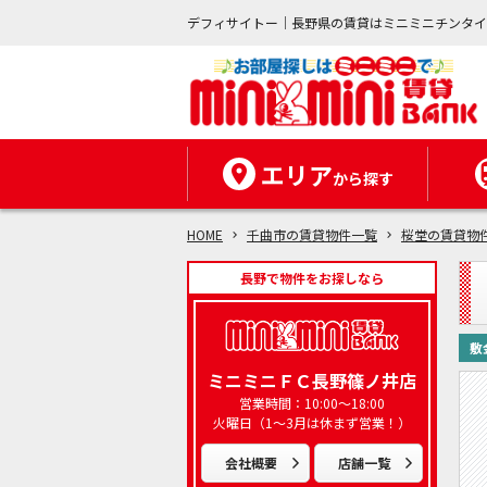
デフィサイトー｜長野県の賃貸はミニミニチンタ
エリア
から探す
HOME
千曲市の賃貸物件一覧
桜堂の賃貸物
長野で物件をお探しなら
敷
ミニミニＦＣ長野篠ノ井店
営業時間：10:00～18:00
火曜日（1～3月は休まず営業！）
会社概要
店舗一覧