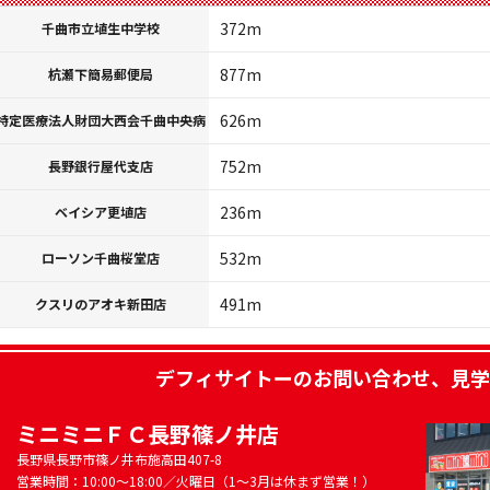
372m
千曲市立埴生中学校
877m
杭瀬下簡易郵便局
626m
特定医療法人財団大西会千曲中央病
752m
長野銀行屋代支店
236m
ベイシア更埴店
532m
ローソン千曲桜堂店
491m
クスリのアオキ新田店
デフィサイトー
のお問い合わせ、見学
ミニミニＦＣ長野篠ノ井店
長野県長野市篠ノ井布施高田407-8
営業時間：10:00～18:00／火曜日（1～3月は休まず営業！）