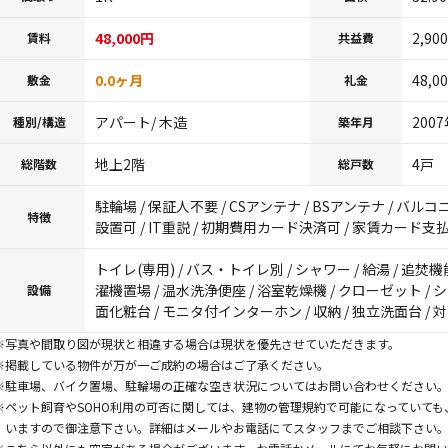
48,000円
2,90
賃料
共益費
0.0ヶ月
48,0
敷金
礼金
アパート/ 木造
200
種別/構造
築年月
地上2階
4戸
総階数
総戸数
駐輪場 / 保証人不要 / CSアンテナ / BSアンテナ / バルコ
特徴
設置可 / IT重説 / 初期費用カード決済可 / 家賃カード支
トイレ(専用) / バス・トイレ別 / シャワー / 給湯 / 追焚機
濯機置場 / 温水洗浄便座 / 浴室乾燥機 / クローゼット / 
設備
面化粧台 / モニタ付インターホン / 収納 / 独立洗面台 /
※写真や間取り図が現状と相違する場合は現状を優先させていただきます。
※掲載している物件が万が一ご成約の場合はご了承ください。
※駐車場、バイク置場、駐輪場の正確な空き状況についてはお問い合わせください
※ペット飼育やSOHO利用の可否に関しては、建物の管理規約で可能になっていて
いますので御注意下さい。詳細はメールやお電話にてスタッフまでご相談下さい