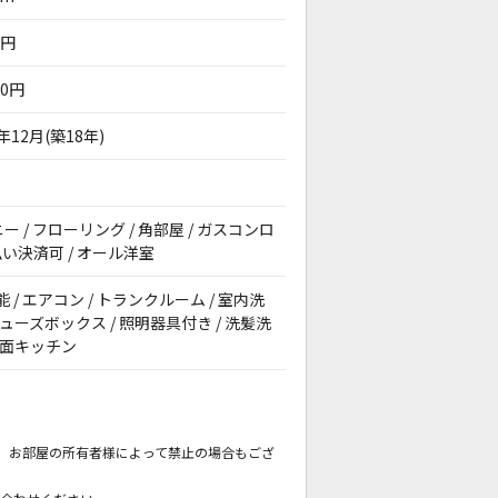
0円
00円
7年12月(築18年)
ニー / フローリング / 角部屋 / ガスコンロ
払い決済可 / オール洋室
能 / エアコン / トランクルーム / 室内洗
シューズボックス / 照明器具付き / 洗髪洗
 対面キッチン
。
も、お部屋の所有者様によって禁止の場合もござ
。