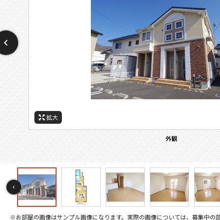
拡大
拡大
拡大
拡大
拡大
拡大
拡大
拡大
拡大
拡大
拡大
拡大
拡大
拡大
拡大
拡大
拡大
拡大
拡大
拡大
拡大
拡大
拡大
拡大
拡大
拡大
拡大
拡大
拡大
その他画像
間取
周辺施設：ドラックストア
周辺施設：コンビニ
周辺施設：スーパー
周辺施設：中学校
周辺施設：銀行
周辺施設：病院
セキュリティ
バルコニー
その他画像
その他画像
キッチン
キッチン
トイレ
外観
居間
居間
居間
居間
寝室
風呂
風呂
収納
洗面
設備
設備
設備
玄関
エアコン
間取り
※お部屋の画像はサンプル画像になります。実際の画像については、募集中の