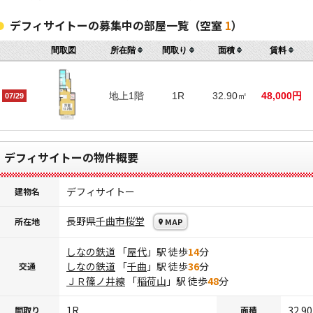
デフィサイトーの募集中の部屋一覧（空室
1
）
間取図
所在階
間取り
面積
賃料
地上1階
1R
32.90㎡
48,000円
07/29
デフィサイトーの物件概要
デフィサイトー
建物名
長野県
千曲市
桜堂
所在地
MAP
しなの鉄道
「
屋代
」駅 徒歩
14
分
しなの鉄道
「
千曲
」駅 徒歩
36
分
交通
ＪＲ篠ノ井線
「
稲荷山
」駅 徒歩
48
分
1R
32.9
間取り
面積