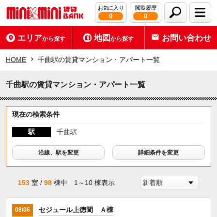
お気に入り
閲覧履歴
0
0
エリア
地図
お問い合わせ
から探す
から探す
HOME
千曲駅の賃貸マンション・アパート一覧
千曲駅の賃貸マンション・アパート一覧
現在の検索条件
駅
千曲駅
沿線、駅を変更
詳細条件を変更
153
室 /
98
棟中 1～10 棟表示
セジュール上徳間 Ａ棟
08/06