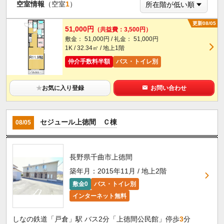
空室情報
（空室
1
）
更新08/05
51,000円
（共益費：3,500円）
敷金： 51,000円 / 礼金： 51,000円
1K / 32.34㎡ / 地上1階
仲介手数料半額
バス・トイレ別
★
お気に入り登録
お問い合わせ
セジュール上徳間 Ｃ棟
08/05
長野県千曲市上徳間
築年月：2015年11月 / 地上2階
敷金0
バス・トイレ別
インターネット無料
しなの鉄道「戸倉」駅 バス2分「上徳間公民館」停歩
3
分