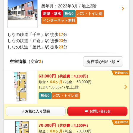
築年月：2023年3月 / 地上2階
新築・築浅
敷金0
バス・トイレ別
インターネット無料
しなの鉄道「千曲」駅 徒歩
17
分
しなの鉄道「戸倉」駅 徒歩
23
分
しなの鉄道「屋代」駅 徒歩
23
分
空室情報
（空室
2
）
更新08/06
63,000円
（共益費：4,100円）
敷金：
0.0ヶ月
/ 礼金： 63,000円
1LDK / 50.36㎡ / 地上1階
敷金0
バス・トイレ別
★
お気に入り登録
お問い合わせ
更新08/06
70,000円
（共益費：4,100円）
敷金：
0.0ヶ月
/ 礼金： 70,000円