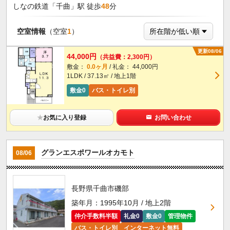
しなの鉄道「千曲」駅 徒歩
48
分
空室情報
（空室
1
）
更新08/06
44,000円
（共益費：2,300円）
敷金：
0.0ヶ月
/ 礼金： 44,000円
1LDK / 37.13㎡ / 地上1階
敷金0
バス・トイレ別
★
お気に入り登録
お問い合わせ
グランエスポワールオカモト
08/06
長野県千曲市磯部
築年月：1995年10月 / 地上2階
仲介手数料半額
礼金0
敷金0
管理物件
バス・トイレ別
インターネット無料