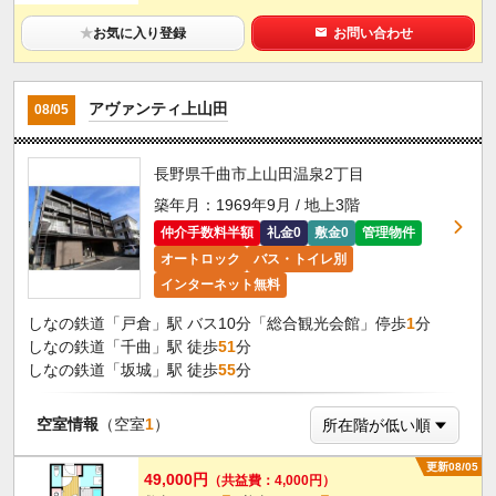
★
お気に入り登録
お問い合わせ
アヴァンティ上山田
08/05
長野県千曲市上山田温泉2丁目
築年月：1969年9月 / 地上3階
仲介手数料半額
礼金0
敷金0
管理物件
オートロック
バス・トイレ別
インターネット無料
しなの鉄道「戸倉」駅 バス10分「総合観光会館」停歩
1
分
しなの鉄道「千曲」駅 徒歩
51
分
しなの鉄道「坂城」駅 徒歩
55
分
空室情報
（空室
1
）
更新08/05
49,000円
（共益費：4,000円）