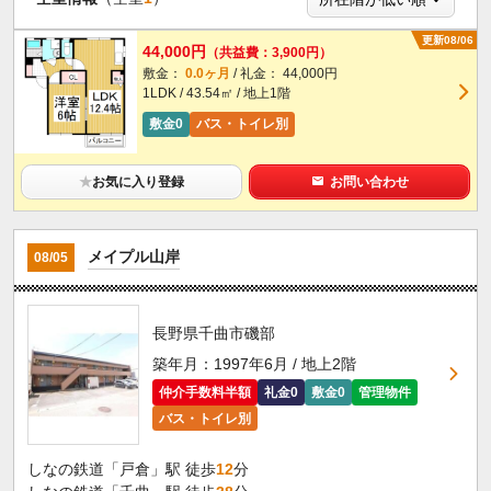
更新08/06
44,000円
（共益費：3,900円）
敷金：
0.0ヶ月
/ 礼金： 44,000円
1LDK / 43.54㎡ / 地上1階
敷金0
バス・トイレ別
★
お気に入り登録
お問い合わせ
メイプル山岸
08/05
長野県千曲市磯部
築年月：1997年6月 / 地上2階
仲介手数料半額
礼金0
敷金0
管理物件
バス・トイレ別
しなの鉄道「戸倉」駅 徒歩
12
分