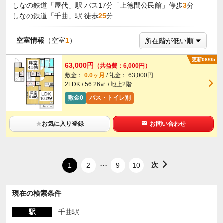
しなの鉄道「屋代」駅 バス17分「上徳間公民館」停歩
3
分
しなの鉄道「千曲」駅 徒歩
25
分
空室情報
（空室
1
）
更新08/05
63,000円
（共益費：6,000円）
敷金：
0.0ヶ月
/ 礼金： 63,000円
2LDK / 56.26㎡ / 地上2階
敷金0
バス・トイレ別
★
お気に入り登録
お問い合わせ
...
次
1
2
9
10
現在の検索条件
駅
千曲駅