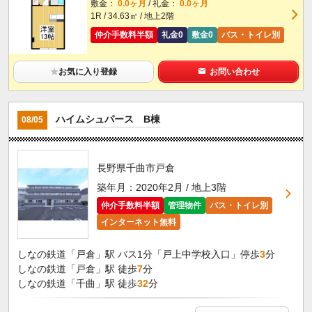
敷金：
0.0ヶ月
/ 礼金：
0.0ヶ月
1R / 34.63㎡ / 地上2階
仲介手数料半額
礼金0
敷金0
バス・トイレ別
★
お気に入り登録
お問い合わせ
ハイムシュパース B棟
08/05
長野県千曲市戸倉
築年月：2020年2月 / 地上3階
仲介手数料半額
管理物件
バス・トイレ別
インターネット無料
しなの鉄道「戸倉」駅 バス1分「戸上中学校入口」停歩
3
分
しなの鉄道「戸倉」駅 徒歩
7
分
しなの鉄道「千曲」駅 徒歩
32
分