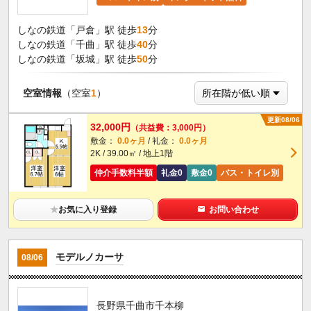
しなの鉄道「戸倉」駅 徒歩
13
分
しなの鉄道「千曲」駅 徒歩
40
分
しなの鉄道「坂城」駅 徒歩
50
分
空室情報
（空室
1
）
更新08/06
32,000円
（共益費：3,000円）
敷金：
0.0ヶ月
/ 礼金：
0.0ヶ月
2K / 39.00㎡ / 地上1階
仲介手数料半額
礼金0
敷金0
バス・トイレ別
★
お気に入り登録
お問い合わせ
モデルノカーサ
08/06
長野県千曲市千本柳