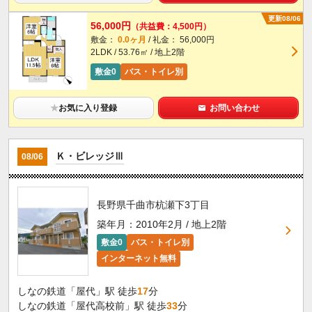
更新08/06
56,000円
（共益費：4,500円）
敷金：
0.0ヶ月
/ 礼金： 56,000円
2LDK / 53.76㎡ / 地上2階
敷金0
バス・トイレ別
★
お気に入り登録
お問い合わせ
Ｋ・ビレッジⅢ
08/06
長野県千曲市杭瀬下3丁目
築年月：2010年2月 / 地上2階
敷金0
バス・トイレ別
インターネット無料
しなの鉄道「屋代」駅 徒歩
17
分
しなの鉄道「屋代高校前」駅 徒歩
33
分