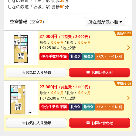
しなの鉄道「千曲」駅 徒歩
38
分
しなの鉄道「坂城」駅 徒歩
50
分
空室情報
（空室
2
）
更新08/05
27,000円
（共益費：2,000円）
敷金：
0.0ヶ月
/ 礼金：
0.0ヶ月
1K / 25.00㎡ / 地上2階
仲介手数料半額
礼金0
敷金0
バス・トイレ別
★
お気に入り登録
お問い合わせ
更新08/05
27,000円
（共益費：2,000円）
敷金：
0.0ヶ月
/ 礼金：
0.0ヶ月
1K / 25.00㎡ / 地上2階
仲介手数料半額
礼金0
敷金0
バス・トイレ別
★
お気に入り登録
お問い合わせ