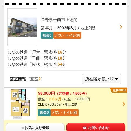
長野県千曲市上徳間
築年月：2002年3月 / 地上2階
敷金0
バス・トイレ別
しなの鉄道「戸倉」駅 徒歩
16
分
しなの鉄道「千曲」駅 徒歩
18
分
しなの鉄道「屋代」駅 徒歩
54
分
空室情報
（空室
2
）
更新08/06
58,000円
（共益費：4,500円）
敷金：
0.0ヶ月
/ 礼金： 58,000円
2LDK / 53.76㎡ / 地上2階
敷金0
バス・トイレ別
★
お気に入り登録
お問い合わせ