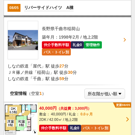
リバーサイドハイツ A棟
08/05
長野県千曲市稲荷山
築年月：1998年2月 / 地上2階
仲介手数料半額
礼金0
管理物件
バス・トイレ別
しなの鉄道「屋代」駅 徒歩
27
分
ＪＲ篠ノ井線「稲荷山」駅 徒歩
30
分
しなの鉄道「千曲」駅 徒歩
59
分
空室情報
（空室
1
）
更新08/05
40,000円
（共益費：3,000円）
敷金： 40,000円 / 礼金：
0.0ヶ月
2DK / 42.00㎡ / 地上2階
仲介手数料半額
礼金0
バス・トイレ別