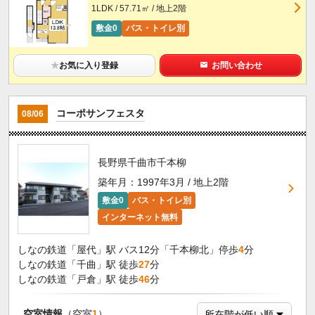
1LDK / 57.71㎡ / 地上2階
敷金0
バス・トイレ別
★
お気に入り登録
お問い合わせ
コーポサンフェスタ
08/06
長野県千曲市千本柳
築年月：1997年3月 / 地上2階
敷金0
バス・トイレ別
インターネット無料
しなの鉄道「屋代」駅 バス12分「千本柳北」停歩
4
分
しなの鉄道「千曲」駅 徒歩
27
分
しなの鉄道「戸倉」駅 徒歩
46
分
空室情報
（空室
1
）