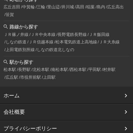
広丘吉田
中箕輪
三輪
里山辺
井川城
高田
稲葉
島内
広丘高出
笹賀
路線から探す
ＪＲ篠ノ井線
ＪＲ中央本線
長野電鉄長野線
ＪＲ飯田線
しなの鉄道
ＪＲ信越本線
松本電気鉄道上高地線
ＪＲ大糸線
上田電鉄別所線
しなの鉄道北しなの
駅から探す
松本駅
長野駅
北松本駅
南松本駅
西松本駅
平田駅
村井駅
広丘駅
市役所前駅
上田駅
ホーム
会社概要
プライバシーポリシー