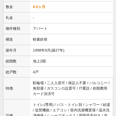
敷金
0.0ヶ月
礼金
-
物件種別
アパート
構造
軽量鉄骨
築年月
1998年9月(築27年)
総階数
地上2階
総戸数
4戸
駐輪場 / 二人入居可 / 保証人不要 / バルコニー /
特徴
角部屋 / ガスコンロ設置可 / IT重説 / 初期費用
カード決済可
トイレ(専用) / バス・トイレ別 / シャワー / 給湯
/ 追焚機能 / エアコン / 室内洗濯機置場 / 温水洗
設備
浄便座 / シューズボックス / 照明器具付き / 洗