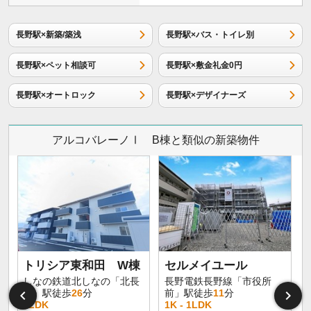
長野駅×新築/築浅
長野駅×バス・トイレ別
長野駅×ペット相談可
長野駅×敷金礼金0円
長野駅×オートロック
長野駅×デザイナーズ
アルコバレーノⅠ B棟と類似の新築物件
トリシア東和田 W棟
セルメイユール
しなの鉄道北しなの「北長
長野電鉄長野線「市役所
野」駅徒歩
26
分
前」駅徒歩
11
分
1LDK
1K - 1LDK
1