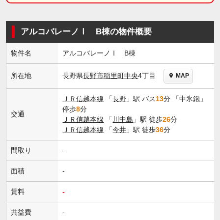
アルコバレーノⅠ B棟の物件概要
物件名
アルコバレーノⅠ B棟
長野県
長野市
稲里町中央
4丁目
所在地
MAP
ＪＲ信越本線
「
長野
」駅 バス
13
分 「中氷鉋」
停歩
8
分
交通
ＪＲ信越本線
「
川中島
」駅 徒歩
26
分
ＪＲ信越本線
「
今井
」駅 徒歩
36
分
間取り
-
面積
-
賃料
-
共益費
-