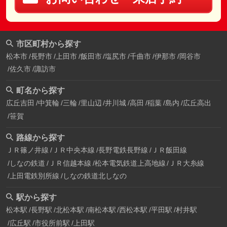
市区町村から探す
松本市
長野市
上田市
飯田市
塩尻市
千曲市
伊那市
岡谷市
佐久市
諏訪市
町名から探す
広丘吉田
中箕輪
三輪
里山辺
井川城
高田
稲葉
島内
広丘高出
笹賀
路線から探す
ＪＲ篠ノ井線
ＪＲ中央本線
長野電鉄長野線
ＪＲ飯田線
しなの鉄道
ＪＲ信越本線
松本電気鉄道上高地線
ＪＲ大糸線
上田電鉄別所線
しなの鉄道北しなの
駅から探す
松本駅
長野駅
北松本駅
南松本駅
西松本駅
平田駅
村井駅
広丘駅
市役所前駅
上田駅