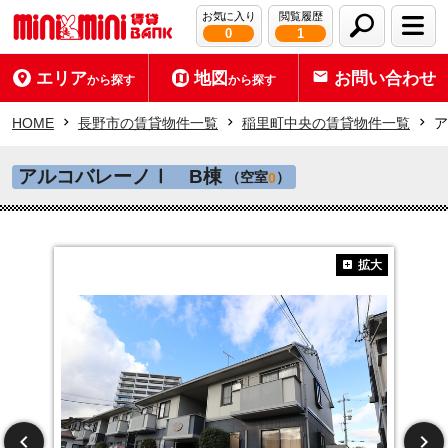
お気に入り
閲覧履歴
0
1
エリア
地図
お問い合わせ
から探す
から探す
HOME
長野市の賃貸物件一覧
稲里町中央の賃貸物件一覧
ア
アルコバレーノⅠ B棟
（空室
）
0
拡大