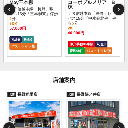
May三本柳
コーポプルメリア B
棟
ＪＲ信越本線「長野」駅
ＪＲ信越本線「長野」駅
バス13分「三本柳東」停歩
バス15分「中氷鉋北停」停
2
分
歩
5
分
3DK
2K
57,000円
40,000円
礼金0
敷金0
仲介手数料半額
礼金0
バス・トイレ別
管理物件
バス・トイレ別
店舗案内
長野稲里店
長野篠ノ井店
北信
北信