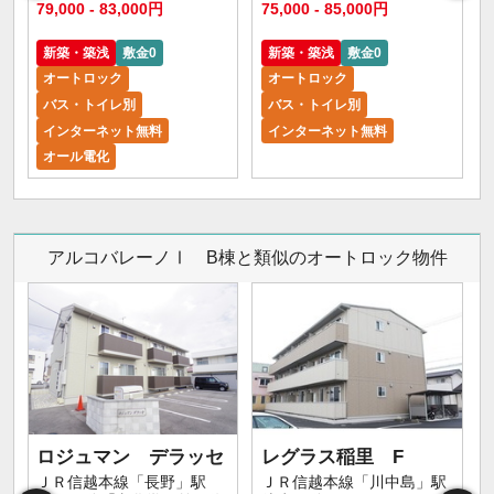
79,000 - 83,000円
75,000 - 85,000円
6
新築・築浅
敷金0
新築・築浅
敷金0
オートロック
オートロック
バス・トイレ別
バス・トイレ別
インターネット無料
インターネット無料
オール電化
アルコバレーノⅠ B棟と類似のオートロック物件
ロジュマン デラッセ
レグラス稲里 F
ＪＲ信越本線「長野」駅
ＪＲ信越本線「川中島」駅