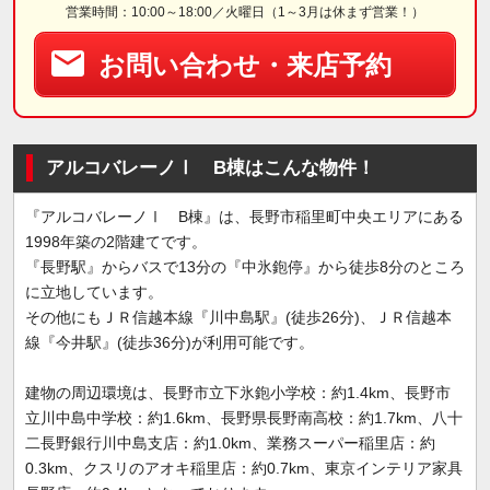
営業時間：10:00～18:00／火曜日（1～3月は休まず営業！）
お問い合わせ・来店予約
アルコバレーノⅠ B棟はこんな物件！
『アルコバレーノⅠ B棟』は、長野市稲里町中央エリアにある
1998年築の2階建てです。
『長野駅』からバスで13分の『中氷鉋停』から徒歩8分のところ
に立地しています。
その他にもＪＲ信越本線『川中島駅』(徒歩26分)、ＪＲ信越本
線『今井駅』(徒歩36分)が利用可能です。
建物の周辺環境は、長野市立下氷鉋小学校：約1.4km、長野市
立川中島中学校：約1.6km、長野県長野南高校：約1.7km、八十
二長野銀行川中島支店：約1.0km、業務スーパー稲里店：約
0.3km、クスリのアオキ稲里店：約0.7km、東京インテリア家具