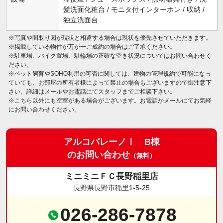
髪洗面化粧台 / モニタ付インターホン / 収納 /
独立洗面台
※写真や間取り図が現状と相違する場合は現状を優先させていただきます。
※掲載している物件が万が一ご成約の場合はご了承ください。
※駐車場、バイク置場、駐輪場の正確な空き状況についてはお問い合わせく
ださい。
※ペット飼育やSOHO利用の可否に関しては、建物の管理規約で可能になっ
ていても、お部屋の所有者様によって禁止の場合もございますので御注意下
さい。詳細はメールやお電話にてスタッフまでご相談下さい。
※こちら以外にも空室がある場合がございます。お電話かメールにてお気軽
にお問い合わせください。
アルコバレーノⅠ B棟
のお問い合わせ
（無料）
ミニミニＦＣ長野稲里店
長野県長野市稲里1-5-25
026-286-7878