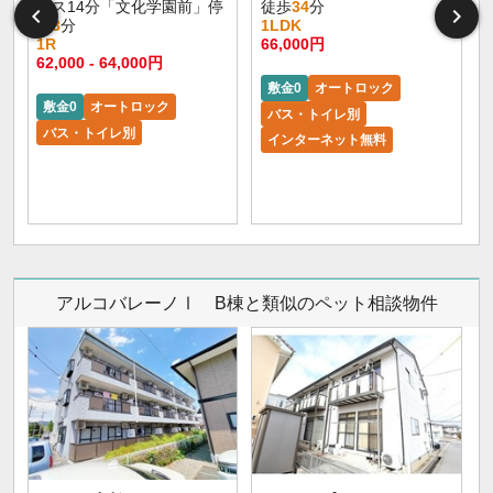
バス14分「文化学園前」停
徒歩
34
分
歩
3
分
1LDK
1R
66,000円
62,000 - 64,000円
敷金0
オートロック
敷金0
オートロック
バス・トイレ別
バス・トイレ別
インターネット無料
アルコバレーノⅠ B棟と類似のペット相談物件