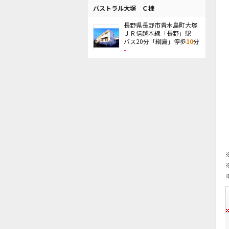
パストラル大塚 Ｃ棟
長野県長野市青木島町大塚
ＪＲ信越本線「長野」駅
バス20分「綱島」停歩
10
分
-