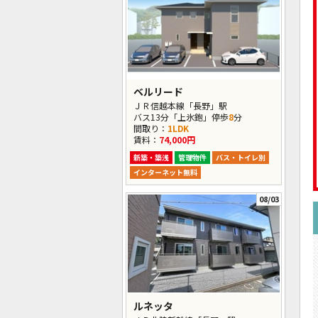
ベルリード
ＪＲ信越本線「長野」駅
バス13分「上氷鉋」停歩
8
分
間取り：
1LDK
賃料：
74,000円
新築・築浅
管理物件
バス・トイレ別
インターネット無料
08/03
ルネッタ