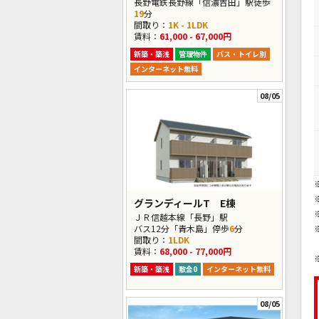
長野電鉄長野線「信濃吉田」駅徒歩
19
分
間取り：
1K - 1LDK
賃料：
61,000 - 67,000円
新築・築浅
管理物件
バス・トイレ別
インターネット無料
08/05
グランディールT E棟
ＪＲ信越本線「長野」駅
バス12分「青木島」停歩
6
分
間取り：
1LDK
賃料：
68,000 - 77,000円
新築・築浅
敷金0
インターネット無料
08/05