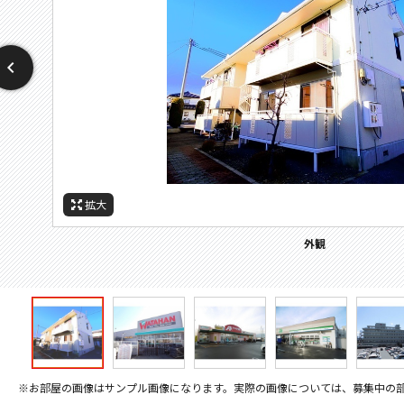
拡大
拡大
拡大
拡大
拡大
拡大
拡大
周辺施設：ホームセンター
周辺施設：ドラックストア
周辺施設：コンビニ
周辺施設：郵便局
周辺施設：中学校
周辺施設：病院
外観
※お部屋の画像はサンプル画像になります。実際の画像については、募集中の