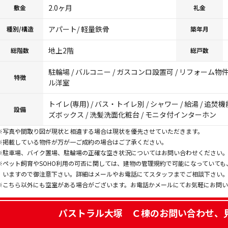
2.0ヶ月
敷金
礼金
アパート/ 軽量鉄骨
種別/構造
築年月
地上2階
総階数
総戸数
駐輪場 / バルコニー / ガスコンロ設置可 / リフォーム物件 
特徴
ル洋室
トイレ(専用) / バス・トイレ別 / シャワー / 給湯 / 追焚機
設備
ズボックス / 洗髪洗面化粧台 / モニタ付インターホン
※写真や間取り図が現状と相違する場合は現状を優先させていただきます。
※掲載している物件が万が一ご成約の場合はご了承ください。
※駐車場、バイク置場、駐輪場の正確な空き状況についてはお問い合わせください
※ペット飼育やSOHO利用の可否に関しては、建物の管理規約で可能になっていて
いますので御注意下さい。詳細はメールやお電話にてスタッフまでご相談下さい
※こちら以外にも空室がある場合がございます。お電話かメールにてお気軽にお問
パストラル大塚 Ｃ棟
のお問い合わせ、