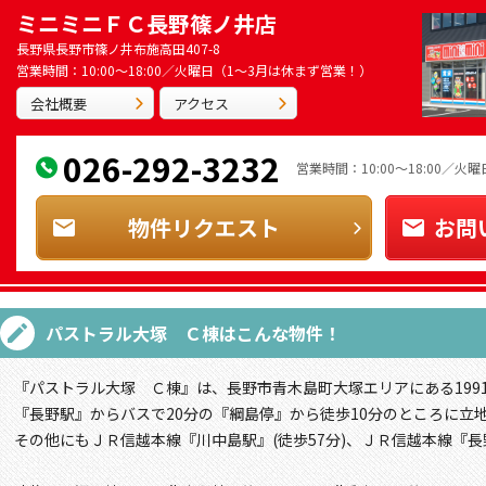
ミニミニＦＣ長野篠ノ井店
長野県長野市篠ノ井布施高田407-8
営業時間：10:00～18:00／火曜日（1～3月は休まず営業！）
会社概要
アクセス
026-292-3232
営業時間：10:00～18:00／
物件リクエスト
お問
パストラル大塚 Ｃ棟
はこんな物件！
『パストラル大塚 Ｃ棟』は、長野市青木島町大塚エリアにある199
『長野駅』からバスで20分の『綱島停』から徒歩10分のところに立
その他にもＪＲ信越本線『川中島駅』(徒歩57分)、ＪＲ信越本線『長