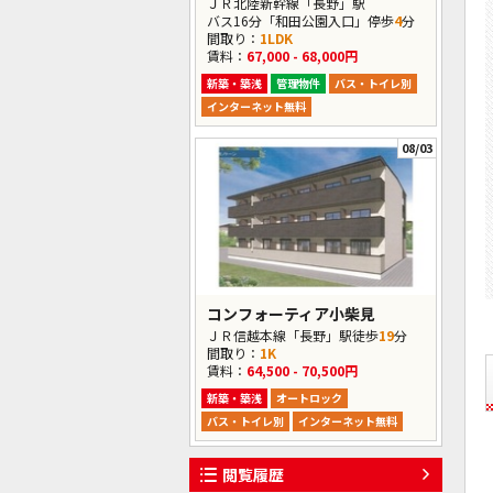
ＪＲ北陸新幹線「長野」駅
バス16分「和田公園入口」停歩
4
分
間取り：
1LDK
賃料：
67,000 - 68,000円
新築・築浅
管理物件
バス・トイレ別
インターネット無料
08/03
コンフォーティア小柴見
ＪＲ信越本線「長野」駅徒歩
19
分
間取り：
1K
賃料：
64,500 - 70,500円
新築・築浅
オートロック
バス・トイレ別
インターネット無料
閲覧履歴