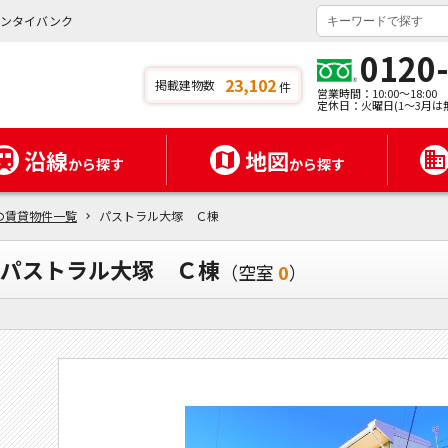
チンタイバンク
0120
23,102
掲載建物数
件
営業時間：10:00～18:00
定休日：火曜日(1～3月は
沿線
地図
から探す
から探す
の賃貸物件一覧
パストラル大塚 Ｃ棟
パストラル大塚 Ｃ棟
（空室
0
）