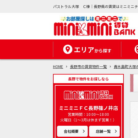
パストラル大塚 Ｃ棟｜長野県の賃貸はミニミニ
エリア
から探す
HOME
長野市の賃貸物件一覧
青木島町大塚
長野で物件をお探しなら
ミニミニＦＣ長野篠ノ井店
営業時間：10:00～18:00
火曜日（1～3月は休まず営業！）
会社概要
店舗一覧