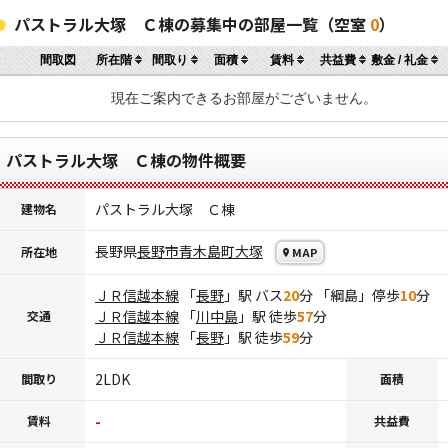
パストラル大塚 Ｃ棟の募集中の部屋一覧（空室
0
）
間取図
所在階
間取り
面積
賃料
共益費
敷金 / 礼金
現在ご案内できるお部屋がございません。
パストラル大塚 Ｃ棟の物件概要
パストラル大塚 Ｃ棟
建物名
長野県
長野市
青木島町大塚
所在地
MAP
ＪＲ信越本線
「
長野
」駅 バス
20
分 「綱島」停歩
10
分
ＪＲ信越本線
「
川中島
」駅 徒歩
57
分
交通
ＪＲ信越本線
「
長野
」駅 徒歩
59
分
2LDK
間取り
面積
-
賃料
共益費