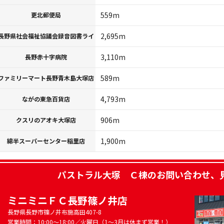
559m
更北郵便局
2,695m
長野県社会福祉協議会録音図書ライ
3,110m
長野赤十字病院
589m
ファミリーマート長野青木島大塚店
4,793m
ながの東急百貨店
906m
クスリのアオキ大塚店
1,900m
綿半スーパーセンター稲里店
パストラル大塚 Ｃ棟
のお問い合わせ、
ミニミニＦＣ長野篠ノ井店
長野県長野市篠ノ井布施高田407-8
営業時間：10:00～18:00／火曜日（1～3月は休まず営業！）