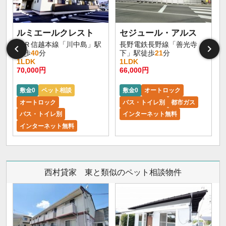
ルミエールクレスト
セジュール・アルス
ＪＲ信越本線「川中島」駅
長野電鉄長野線「善光寺
徒歩
40
分
下」駅徒歩
21
分
1LDK
1LDK
70,000円
66,000円
6
敷金0
ペット相談
敷金0
オートロック
オートロック
バス・トイレ別
都市ガス
バス・トイレ別
インターネット無料
インターネット無料
西村貸家 東と類似のペット相談物件