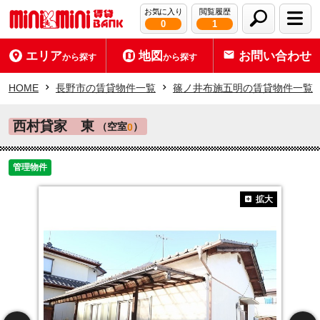
お気に入り
閲覧履歴
0
1
エリア
地図
お問い合わせ
から探す
から探す
HOME
長野市の賃貸物件一覧
篠ノ井布施五明の賃貸物件一覧
西村貸家 東
（空室
）
0
管理物件
拡大