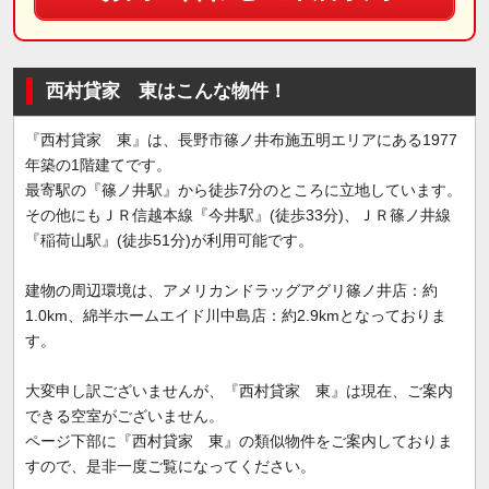
西村貸家 東はこんな物件！
『西村貸家 東』は、長野市篠ノ井布施五明エリアにある1977
年築の1階建てです。
最寄駅の『篠ノ井駅』から徒歩7分のところに立地しています。
その他にもＪＲ信越本線『今井駅』(徒歩33分)、ＪＲ篠ノ井線
『稲荷山駅』(徒歩51分)が利用可能です。
建物の周辺環境は、アメリカンドラッグアグリ篠ノ井店：約
1.0km、綿半ホームエイド川中島店：約2.9kmとなっておりま
す。
大変申し訳ございませんが、『西村貸家 東』は現在、ご案内
できる空室がございません。
ページ下部に『西村貸家 東』の類似物件をご案内しておりま
すので、是非一度ご覧になってください。