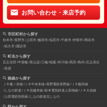
お問い合わせ・来店予約
市区町村から探す
松本市
長野市
上田市
飯田市
塩尻市
千曲市
伊那市
岡谷市
佐久市
諏訪市
町名から探す
広丘吉田
中箕輪
里山辺
三輪
稲葉
井川城
高田
島内
広丘高出
笹賀
路線から探す
ＪＲ篠ノ井線
ＪＲ中央本線
長野電鉄長野線
ＪＲ飯田線
しなの鉄道
ＪＲ信越本線
松本電気鉄道上高地線
ＪＲ大糸線
上田電鉄別所線
しなの鉄道北しなの
駅から探す