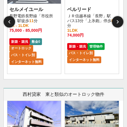
セルメイユール
ベルリード
長野電鉄長野線「市役所
ＪＲ信越本線「長野」駅
前」駅徒歩
11
分
バス13分「上氷鉋」停歩
8
1K - 1LDK
分
75,000 - 85,000円
1LDK
6
74,000円
新築・築浅
敷金0
新築・築浅
管理物件
オートロック
バス・トイレ別
バス・トイレ別
インターネット無料
インターネット無料
西村貸家 東と類似のオートロック物件