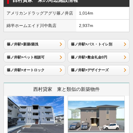
西村貸家 東の周辺施設情報
アメリカンドラッグアグリ篠ノ井店
1,014m
綿半ホームエイド川中島店
2,937m
篠ノ井駅×新築/築浅
篠ノ井駅×バス・トイレ別
篠ノ井駅×ペット相談可
篠ノ井駅×敷金礼金0円
篠ノ井駅×オートロック
篠ノ井駅×デザイナーズ
西村貸家 東と類似の新築物件