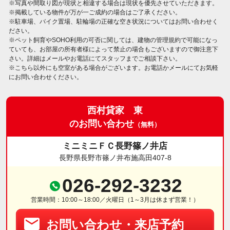
※写真や間取り図が現状と相違する場合は現状を優先させていただきます。
※掲載している物件が万が一ご成約の場合はご了承ください。
※駐車場、バイク置場、駐輪場の正確な空き状況についてはお問い合わせく
ださい。
※ペット飼育やSOHO利用の可否に関しては、建物の管理規約で可能になっ
ていても、お部屋の所有者様によって禁止の場合もございますので御注意下
さい。詳細はメールやお電話にてスタッフまでご相談下さい。
※こちら以外にも空室がある場合がございます。お電話かメールにてお気軽
にお問い合わせください。
西村貸家 東
のお問い合わせ
（無料）
ミニミニＦＣ長野篠ノ井店
長野県長野市篠ノ井布施高田407-8
026-292-3232
営業時間：10:00～18:00／火曜日（1～3月は休まず営業！）
お問い合わせ・来店予約