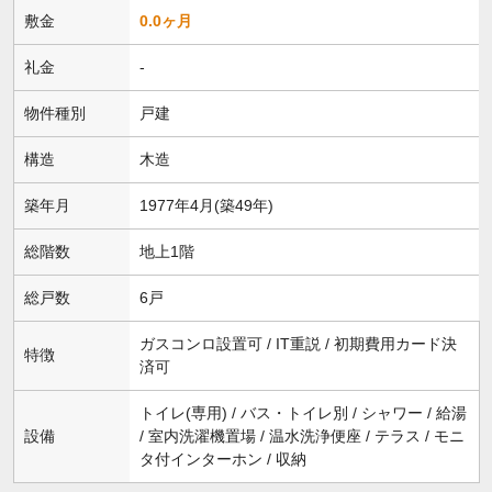
敷金
0.0ヶ月
礼金
-
物件種別
戸建
構造
木造
築年月
1977年4月(築49年)
総階数
地上1階
総戸数
6戸
ガスコンロ設置可 / IT重説 / 初期費用カード決
特徴
済可
トイレ(専用) / バス・トイレ別 / シャワー / 給湯
設備
/ 室内洗濯機置場 / 温水洗浄便座 / テラス / モニ
タ付インターホン / 収納