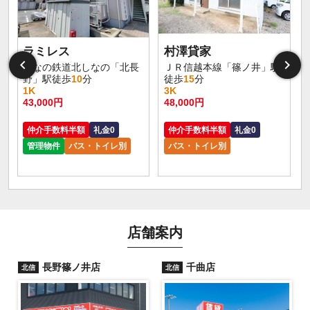
ラミレス
村澤貸家
しなの鉄道北しなの「北長
ＪＲ信越本線「篠ノ井」駅
野」駅徒歩
10
分
徒歩
15
分
1K
3K
43,000円
48,000円
仲介手数料半額
礼金0
仲介手数料半額
礼金0
管理物件
バス・トイレ別
バス・トイレ別
店舗案内
長野篠ノ井店
千曲店
北信
北信