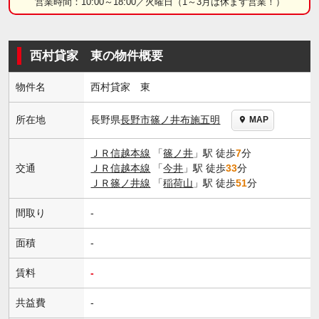
営業時間：10:00～18:00／火曜日（1～3月は休まず営業！）
西村貸家 東の物件概要
物件名
西村貸家 東
長野県
長野市
篠ノ井布施五明
所在地
MAP
ＪＲ信越本線
「
篠ノ井
」駅 徒歩
7
分
交通
ＪＲ信越本線
「
今井
」駅 徒歩
33
分
ＪＲ篠ノ井線
「
稲荷山
」駅 徒歩
51
分
間取り
-
面積
-
賃料
-
共益費
-