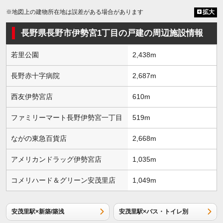
※地図上の建物所在地は誤差がある場合があります
拡大
長野県長野市伊勢宮1丁目の戸建の周辺施設情報
若里公園
2,438m
長野赤十字病院
2,687m
西友伊勢宮店
610m
ファミリーマート長野伊勢宮一丁目
519m
ながの東急百貨店
2,668m
アメリカンドラッグ伊勢宮店
1,035m
コメリハード＆グリーン安茂里店
1,049m
安茂里駅×新築/築浅
安茂里駅×バス・トイレ別