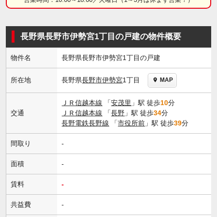
長野県長野市伊勢宮1丁目の戸建の物件概要
物件名
長野県長野市伊勢宮1丁目の戸建
長野県
長野市
伊勢宮
1丁目
所在地
MAP
ＪＲ信越本線
「
安茂里
」駅 徒歩
10
分
交通
ＪＲ信越本線
「
長野
」駅 徒歩
34
分
長野電鉄長野線
「
市役所前
」駅 徒歩
39
分
間取り
-
面積
-
賃料
-
共益費
-