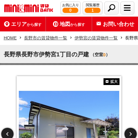
お気に入り
閲覧履歴
0
1
エリア
地図
お問い合わせ
から探す
から探す
HOME
長野市の賃貸物件一覧
伊勢宮の賃貸物件一覧
長野県
長野県長野市伊勢宮1丁目の戸建
（空室
）
0
拡大