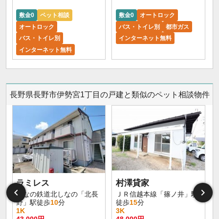
敷金0
ペット相談
敷金0
オートロック
オートロック
バス・トイレ別
都市ガス
バス・トイレ別
インターネット無料
インターネット無料
長野県長野市伊勢宮1丁目の戸建と類似のペット相談物件
ラミレス
村澤貸家
しなの鉄道北しなの「北長
ＪＲ信越本線「篠ノ井」駅
野」駅徒歩
10
分
徒歩
15
分
1K
3K
43,000円
48,000円