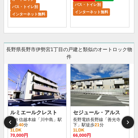
バス・トイレ別
バス・トイレ別
インターネット無料
インターネット無料
長野県長野市伊勢宮1丁目の戸建と類似のオートロック物
件
ルミエールクレスト
セジュール・アルス
ＪＲ信越本線「川中島」駅
長野電鉄長野線「善光寺
徒歩
40
分
下」駅徒歩
21
分
1LDK
1LDK
70,000円
66,000円
6