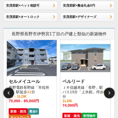
安茂里駅×ペット相談可
安茂里駅×敷金礼金0円
安茂里駅×オートロック
安茂里駅×デザイナーズ
長野県長野市伊勢宮1丁目の戸建と類似の新築物件
セルメイユール
ベルリード
長野電鉄長野線「市役所
ＪＲ信越本線「長野」駅
前」駅徒歩
11
分
バス13分「上氷鉋」停歩
8
1K - 1LDK
分
75,000 - 85,000円
1LDK
6
74,000円
新築・築浅
敷金0
新築・築浅
管理物件
オートロック