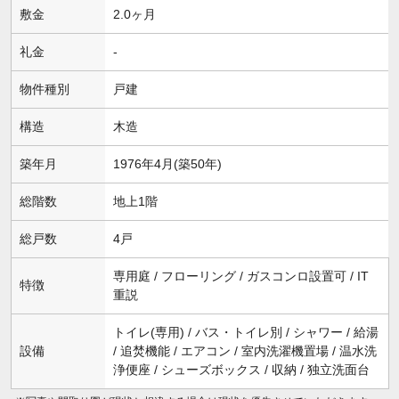
敷金
2.0ヶ月
礼金
-
物件種別
戸建
構造
木造
築年月
1976年4月(築50年)
総階数
地上1階
総戸数
4戸
専用庭 / フローリング / ガスコンロ設置可 / IT
特徴
重説
トイレ(専用) / バス・トイレ別 / シャワー / 給湯
設備
/ 追焚機能 / エアコン / 室内洗濯機置場 / 温水洗
浄便座 / シューズボックス / 収納 / 独立洗面台