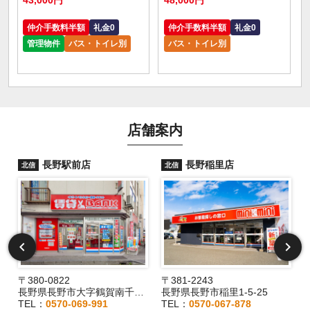
仲介手数料半額
礼金0
仲介手数料半額
礼金0
管理物件
バス・トイレ別
バス・トイレ別
店舗案内
長野駅前店
長野稲里店
北信
北信
〒380-0822
〒381-2243
長野県長野市大字鶴賀南千歳町826
長野県長野市稲里1-5-25
TEL：
0570-069-991
TEL：
0570-067-878