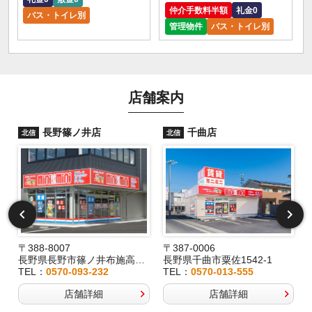
仲介手数料半額
礼金0
バス・トイレ別
管理物件
バス・トイレ別
店舗案内
長野篠ノ井店
千曲店
北信
北信
〒388-8007
〒387-0006
長野県長野市篠ノ井布施高田407-8
長野県千曲市粟佐1542-1
TEL：
0570-093-232
TEL：
0570-013-555
店舗詳細
店舗詳細