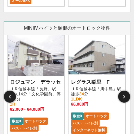
オール電化
MINIⅣハイツと類似のオートロック物件
ロジュマン デラッセ
レグラス稲里 F
ＪＲ信越本線「長野」駅
ＪＲ信越本線「川中島」駅
バス14分「文化学園前」停
徒歩
34
分
歩
3
分
1LDK
1R
66,000円
62,000 - 64,000円
敷金0
オートロック
敷金0
オートロック
バス・トイレ別
バス・トイレ別
インターネット無料