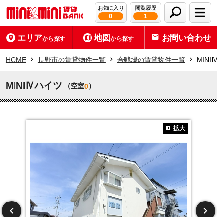
お気に入り
閲覧履歴
0
1
エリア
地図
お問い合わせ
から探す
から探す
HOME
長野市の賃貸物件一覧
合戦場の賃貸物件一覧
MIN
MINIⅣハイツ
（空室
）
0
拡大