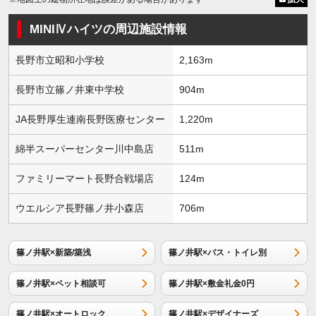
MINIⅣハイツの周辺施設情報
長野市立昭和小学校
2,163m
長野市立篠ノ井東中学校
904m
JA長野厚生連南長野医療センター
1,220m
綿半スーパーセンター川中島店
511m
ファミリーマート長野合戦場店
124m
ウエルシア長野篠ノ井小森店
706m
篠ノ井駅×新築/築浅
篠ノ井駅×バス・トイレ別
篠ノ井駅×ペット相談可
篠ノ井駅×敷金礼金0円
篠ノ井駅×オートロック
篠ノ井駅×デザイナーズ