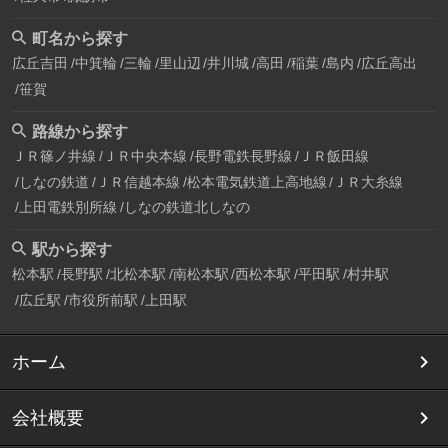
町名から探す
広丘吉田
中箕輪
三輪
里山辺
井川城
高田
稲葉
島内
広丘高出
笹賀
路線から探す
ＪＲ篠ノ井線
ＪＲ中央本線
長野電鉄長野線
ＪＲ飯田線
しなの鉄道
ＪＲ信越本線
松本電気鉄道上高地線
ＪＲ大糸線
上田電鉄別所線
しなの鉄道北しなの
駅から探す
松本駅
長野駅
北松本駅
南松本駅
西松本駅
平田駅
村井駅
広丘駅
市役所前駅
上田駅
ホーム
会社概要