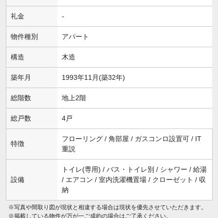
礼金
-
物件種別
アパート
構造
木造
築年月
1993年11月(築32年)
総階数
地上2階
総戸数
4戸
フローリング / 角部屋 / ガスコンロ設置可 / IT
特徴
重説
トイレ(専用) / バス・トイレ別 / シャワー / 給湯
設備
/ エアコン / 室内洗濯機置場 / クローゼット / 収
納
※写真や間取り図が現状と相違する場合は現状を優先させていただきます。
※掲載している物件が万が一ご成約の場合はご了承ください。