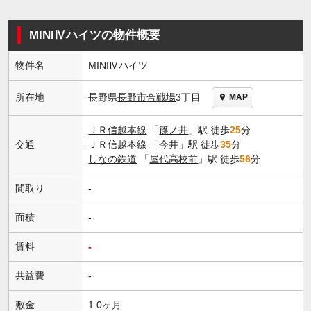
MINIⅣハイツの物件概要
物件名
MINIⅣハイツ
長野県
長野市
合戦場
3丁目
所在地
MAP
ＪＲ信越本線
「
篠ノ井
」駅 徒歩
25
分
交通
ＪＲ信越本線
「
今井
」駅 徒歩
35
分
しなの鉄道
「
屋代高校前
」駅 徒歩
56
分
間取り
-
面積
-
賃料
-
共益費
-
敷金
1.0ヶ月