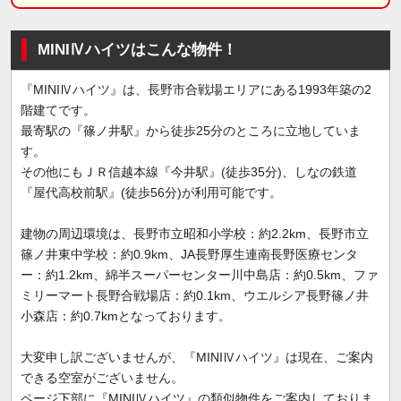
MINIⅣハイツはこんな物件！
『MINIⅣハイツ』は、長野市合戦場エリアにある1993年築の2
階建てです。
最寄駅の『篠ノ井駅』から徒歩25分のところに立地していま
す。
その他にもＪＲ信越本線『今井駅』(徒歩35分)、しなの鉄道
『屋代高校前駅』(徒歩56分)が利用可能です。
建物の周辺環境は、長野市立昭和小学校：約2.2km、長野市立
篠ノ井東中学校：約0.9km、JA長野厚生連南長野医療センタ
ー：約1.2km、綿半スーパーセンター川中島店：約0.5km、ファ
ミリーマート長野合戦場店：約0.1km、ウエルシア長野篠ノ井
小森店：約0.7kmとなっております。
大変申し訳ございませんが、『MINIⅣハイツ』は現在、ご案内
できる空室がございません。
ページ下部に『MINIⅣハイツ』の類似物件をご案内しておりま