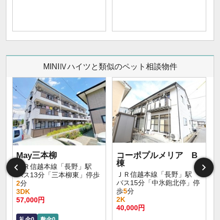
MINIⅣハイツと類似のペット相談物件
May三本柳
コーポプルメリア B
棟
ＪＲ信越本線「長野」駅
ＪＲ信越本線「長野」駅
バス13分「三本柳東」停歩
バス15分「中氷鉋北停」停
2
分
歩
5
分
3DK
2K
57,000円
40,000円
礼金0
敷金0