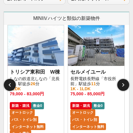
MINIⅣハイツと類似の新築物件
トリシア東和田 W棟
セルメイユール
しなの鉄道北しなの「北長
長野電鉄長野線「市役所
野」駅徒歩
26
分
前」駅徒歩
11
分
1LDK
1K - 1LDK
1
79,000 - 83,000円
75,000 - 85,000円
6
新築・築浅
敷金0
新築・築浅
敷金0
オートロック
オートロック
バス・トイレ別
バス・トイレ別
インターネット無料
インターネット無料