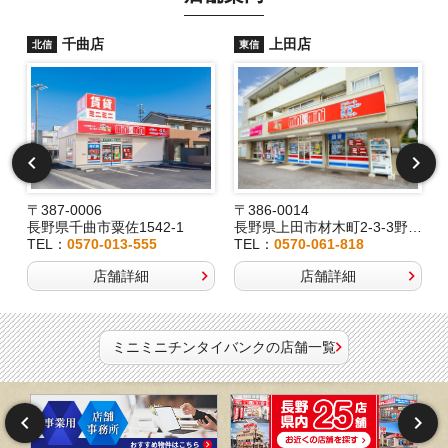
千曲店
上田店
北信
東信
〒387-0006
〒386-0014
長野県千曲市粟佐1542-1
長野県上田市材木町2-3-3野村ビル1F
長
TEL：
0570-013-555
TEL：
0570-061-818
店舗詳細
店舗詳細
ミニミニチンタイバンクの店舗一覧