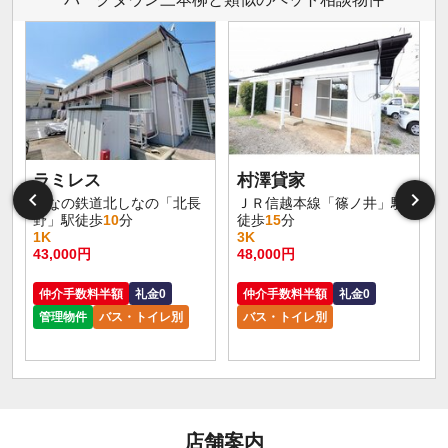
ラミレス
村澤貸家
しなの鉄道北しなの「北長
ＪＲ信越本線「篠ノ井」駅
野」駅徒歩
10
分
徒歩
15
分
1K
3K
43,000円
48,000円
仲介手数料半額
礼金0
仲介手数料半額
礼金0
管理物件
バス・トイレ別
バス・トイレ別
店舗案内