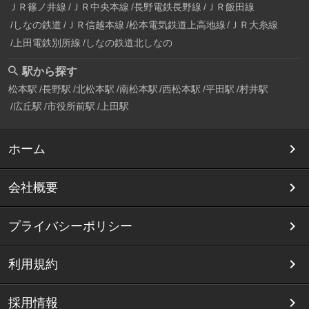
ＪＲ篠ノ井線
ＪＲ中央本線
長野電鉄長野線
ＪＲ飯田線
しなの鉄道
ＪＲ信越本線
松本電気鉄道上高地線
ＪＲ大糸線
上田電鉄別所線
しなの鉄道北しなの
駅から探す
松本駅
長野駅
北松本駅
南松本駅
西松本駅
平田駅
村井駅
広丘駅
市役所前駅
上田駅
ホーム
会社概要
プライバシーポリシー
利用規約
採用情報