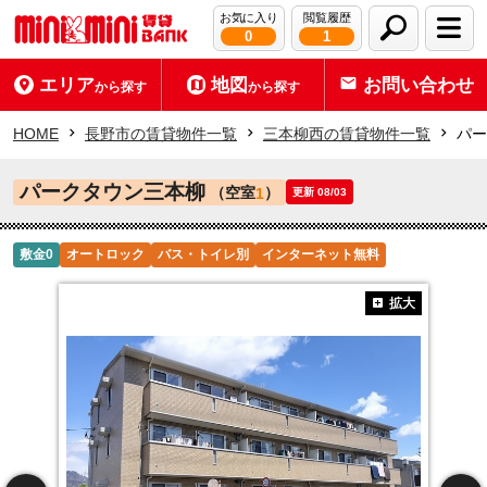
お気に入り
閲覧履歴
0
1
エリア
地図
お問い合わせ
から探す
から探す
HOME
長野市の賃貸物件一覧
三本柳西の賃貸物件一覧
パー
パークタウン三本柳
（空室
）
1
更新 08/03
敷金0
オートロック
バス・トイレ別
インターネット無料
拡大