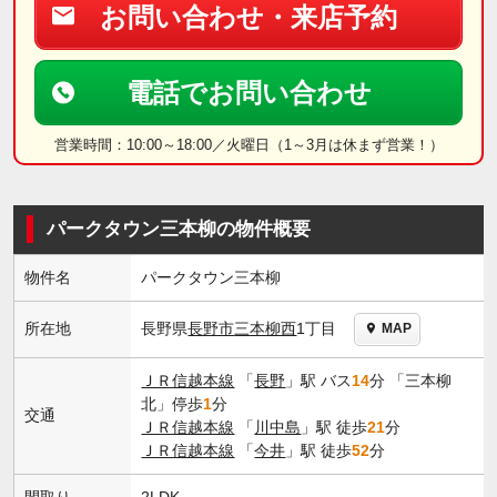
お問い合わせ・来店予約
電話でお問い合わせ
営業時間：10:00～18:00／火曜日（1～3月は休まず営業！）
パークタウン三本柳の物件概要
物件名
パークタウン三本柳
長野県
長野市
三本柳西
1丁目
所在地
MAP
ＪＲ信越本線
「
長野
」駅 バス
14
分 「三本柳
北」停歩
1
分
交通
ＪＲ信越本線
「
川中島
」駅 徒歩
21
分
ＪＲ信越本線
「
今井
」駅 徒歩
52
分
間取り
2LDK