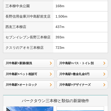
三本柳中央公園
168m
長野信用金庫川中島駅前支店
1,506m
西友三本柳店
437m
セブンイレブン長野三本柳店
393m
クスリのアオキ三本柳店
723m
川中島駅×新築/築浅
川中島駅×バス・トイレ別
川中島駅×ペット相談可
川中島駅×敷金礼金0円
川中島駅×オートロック
川中島駅×デザイナーズ
パークタウン三本柳と類似の新築物件