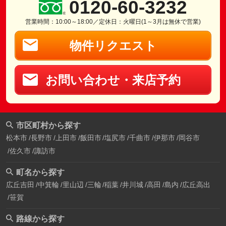
0120-60-3232
営業時間：10:00～18:00／定休日：火曜日(1～3月は無休で営業)
物件リクエスト
お問い合わせ・来店予約
市区町村から探す
松本市
長野市
上田市
飯田市
塩尻市
千曲市
伊那市
岡谷市
佐久市
諏訪市
町名から探す
広丘吉田
中箕輪
里山辺
三輪
稲葉
井川城
高田
島内
広丘高出
笹賀
路線から探す