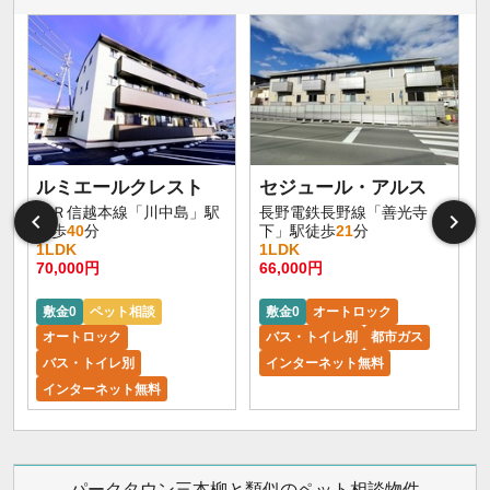
ルミエールクレスト
セジュール・アルス
ＪＲ信越本線「川中島」駅
長野電鉄長野線「善光寺
徒歩
40
分
下」駅徒歩
21
分
1LDK
1LDK
70,000円
66,000円
6
敷金0
ペット相談
敷金0
オートロック
オートロック
バス・トイレ別
都市ガス
バス・トイレ別
インターネット無料
インターネット無料
パークタウン三本柳と類似のペット相談物件