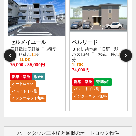
セルメイユール
ベルリード
長野電鉄長野線「市役所
ＪＲ信越本線「長野」駅
前」駅徒歩
11
分
バス13分「上氷鉋」停歩
8
1K - 1LDK
分
75,000 - 85,000円
1LDK
6
74,000円
新築・築浅
敷金0
新築・築浅
管理物件
オートロック
バス・トイレ別
バス・トイレ別
インターネット無料
インターネット無料
パークタウン三本柳と類似のオートロック物件