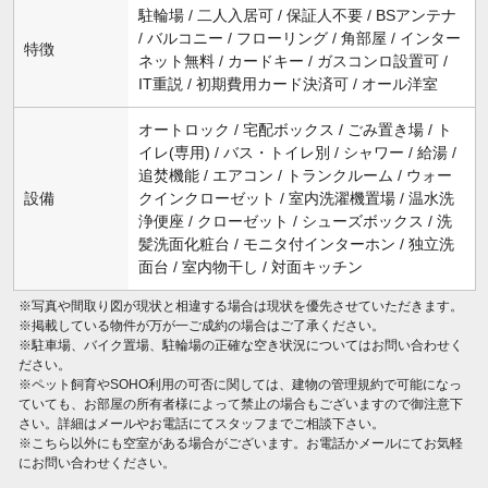
駐輪場 / 二人入居可 / 保証人不要 / BSアンテナ
/ バルコニー / フローリング / 角部屋 / インター
特徴
ネット無料 / カードキー / ガスコンロ設置可 /
IT重説 / 初期費用カード決済可 / オール洋室
オートロック / 宅配ボックス / ごみ置き場 / ト
イレ(専用) / バス・トイレ別 / シャワー / 給湯 /
追焚機能 / エアコン / トランクルーム / ウォー
設備
クインクローゼット / 室内洗濯機置場 / 温水洗
浄便座 / クローゼット / シューズボックス / 洗
髪洗面化粧台 / モニタ付インターホン / 独立洗
面台 / 室内物干し / 対面キッチン
※写真や間取り図が現状と相違する場合は現状を優先させていただきます。
※掲載している物件が万が一ご成約の場合はご了承ください。
※駐車場、バイク置場、駐輪場の正確な空き状況についてはお問い合わせく
ださい。
※ペット飼育やSOHO利用の可否に関しては、建物の管理規約で可能になっ
ていても、お部屋の所有者様によって禁止の場合もございますので御注意下
さい。詳細はメールやお電話にてスタッフまでご相談下さい。
※こちら以外にも空室がある場合がございます。お電話かメールにてお気軽
にお問い合わせください。