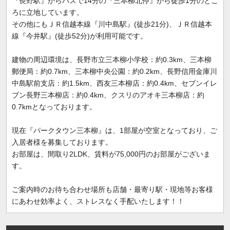
『長野駅』からバスで14分の『三本柳北停』から徒歩1分のとこ
ろに立地しています。
その他にもＪＲ信越本線『川中島駅』(徒歩21分)、ＪＲ信越本
線『今井駅』(徒歩52分)が利用可能です。
建物の周辺環境は、長野市立三本柳小学校：約0.3km、三本柳
郵便局：約0.7km、三本柳中央公園：約0.2km、長野信用金庫川
中島駅前支店：約1.5km、西友三本柳店：約0.4km、セブンイレ
ブン長野三本柳店：約0.4km、クスリのアオキ三本柳店：約
0.7kmとなっております。
現在『パークタウン三本柳』は、1部屋が空室となっており、ご
入居者様を募集しております。
お部屋は、間取り2LDK、賃料が75,000円のお部屋がございま
す。
ご案内時のお待ち合わせ場所も店舗・最寄り駅・現地等お客様
にあわせ効率よく、ストレスなく手配いたします！！