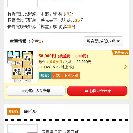
長野電鉄長野線「本郷」駅 徒歩
9
分
長野電鉄長野線「善光寺下」駅 徒歩
15
分
長野電鉄長野線「権堂」駅 徒歩
19
分
空室情報
（空室
1
）
更新08/09
58,000円
（共益費：3,900円）
敷金：
0.0ヶ月
/ 礼金： 29,000円
2K / 46.15㎡ / 地上2階
敷金0
バス・トイレ別
★
お気に入り登録
お問い合わせ
森ビル
08/09
長野県長野市岡田町