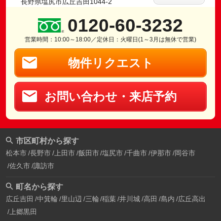
長野県塩尻市広丘吉田1044-2
0120-60-3232
営業時間：10:00～18:00／定休日：火曜日(1～3月は無休で営業)
物件リクエスト
お問い合わせ・来店予約
市区町村から探す
松本市
長野市
上田市
飯田市
塩尻市
千曲市
伊那市
岡谷市
佐久市
諏訪市
町名から探す
広丘吉田
中箕輪
里山辺
三輪
稲葉
井川城
高田
島内
広丘高出
上郷黒田