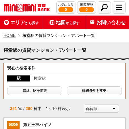
お気に入り
閲覧履歴
0
0
エリア
地図
お問い合わせ
から探す
から探す
HOME
権堂駅の賃貸マンション・アパート一覧
権堂駅の賃貸マンション・アパート一覧
現在の検索条件
駅
権堂駅
沿線、駅を変更
詳細条件を変更
351
室 /
260
棟中 1～10 棟表示
第五王神ハイツ
08/09