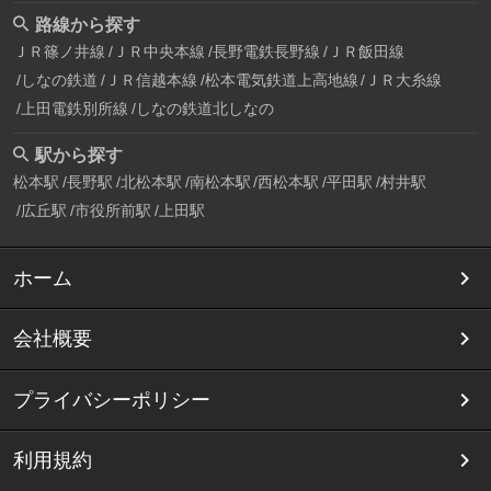
路線から探す
ＪＲ篠ノ井線
ＪＲ中央本線
長野電鉄長野線
ＪＲ飯田線
しなの鉄道
ＪＲ信越本線
松本電気鉄道上高地線
ＪＲ大糸線
上田電鉄別所線
しなの鉄道北しなの
駅から探す
松本駅
長野駅
北松本駅
南松本駅
西松本駅
平田駅
村井駅
広丘駅
市役所前駅
上田駅
ホーム
会社概要
プライバシーポリシー
利用規約