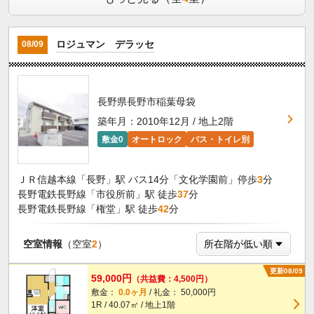
ロジュマン デラッセ
08/09
長野県長野市稲葉母袋
築年月：2010年12月 / 地上2階
敷金0
オートロック
バス・トイレ別
ＪＲ信越本線「長野」駅 バス14分「文化学園前」停歩
3
分
長野電鉄長野線「市役所前」駅 徒歩
37
分
長野電鉄長野線「権堂」駅 徒歩
42
分
空室情報
（空室
2
）
更新08/09
59,000円
（共益費：4,500円）
敷金：
0.0ヶ月
/ 礼金： 50,000円
1R / 40.07㎡ / 地上1階