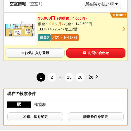
空室情報
（空室
1
）
更新08/09
95,000円
（共益費：4,000円）
敷金：
0.0ヶ月
/ 礼金： 142,500円
1LDK / 46.25㎡ / 地上2階
敷金0
バス・トイレ別
★
お気に入り登録
お問い合わせ
...
次
1
2
25
26
現在の検索条件
駅
権堂駅
沿線、駅を変更
詳細条件を変更