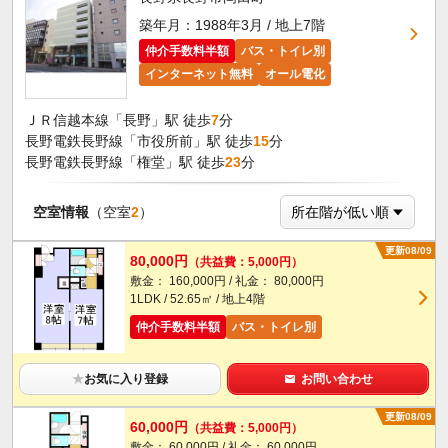
築年月：1988年3月 / 地上7階
仲介手数料半額
バス・トイレ別
インターネット無料
オール電化
ＪＲ信越本線「長野」駅 徒歩
7
分
長野電鉄長野線「市役所前」駅 徒歩
15
分
長野電鉄長野線「権堂」駅 徒歩
23
分
空室情報
（空室
2
）
更新08/09
80,000円
（共益費：5,000円）
敷金： 160,000円 / 礼金： 80,000円
1LDK / 52.65㎡ / 地上4階
仲介手数料半額
バス・トイレ別
★
お気に入り登録
お問い合わせ
更新08/09
60,000円
（共益費：5,000円）
敷金： 60,000円 / 礼金： 60,000円