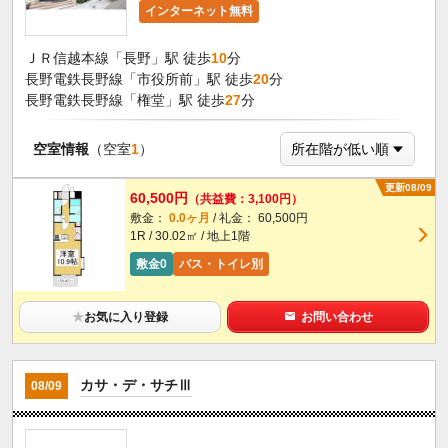
インターネット無料
ＪＲ信越本線「長野」駅 徒歩
10
分
長野電鉄長野線「市役所前」駅 徒歩
20
分
長野電鉄長野線「権堂」駅 徒歩
27
分
空室情報
（空室
1
）
更新08/09
60,500円
（共益費：3,100円）
敷金：
0.0ヶ月
/ 礼金： 60,500円
1R / 30.02㎡ / 地上1階
敷金0
バス・トイレ別
★
お気に入り登録
お問い合わせ
カサ・デ・サチⅢ
08/09