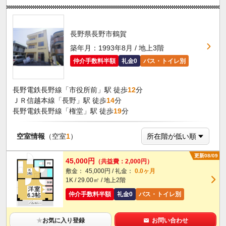
長野県長野市鶴賀
築年月：1993年8月 / 地上3階
仲介手数料半額
礼金0
バス・トイレ別
長野電鉄長野線「市役所前」駅 徒歩
12
分
ＪＲ信越本線「長野」駅 徒歩
14
分
長野電鉄長野線「権堂」駅 徒歩
19
分
空室情報
（空室
1
）
更新08/09
45,000円
（共益費：2,000円）
敷金： 45,000円 / 礼金：
0.0ヶ月
1K / 29.00㎡ / 地上2階
仲介手数料半額
礼金0
バス・トイレ別
★
お気に入り登録
お問い合わせ