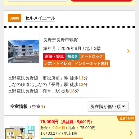
セルメイユール
08/09
長野県長野市鶴賀
築年月：2026年8月 / 地上3階
新築・築浅
敷金0
オートロック
バス・トイレ別
インターネット無料
長野電鉄長野線「市役所前」駅 徒歩
11
分
しなの鉄道北しなの「長野」駅 徒歩
12
分
長野電鉄長野線「権堂」駅 徒歩
18
分
空室情報
（空室
4
）
更新08/09
75,000円
（共益費：5,000円）
敷金：
0.0ヶ月
/ 礼金： 75,000円
1K / 33.27㎡ / 地上1階