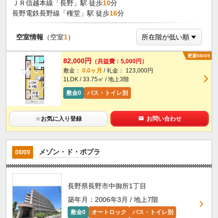
ＪＲ信越本線「長野」駅 徒歩
10
分
長野電鉄長野線「権堂」駅 徒歩
16
分
空室情報
（空室
1
）
更新08/09
82,000円
（共益費：5,000円）
敷金：
0.0ヶ月
/ 礼金： 123,000円
1LDK / 33.75㎡ / 地上3階
敷金0
バス・トイレ別
★
お気に入り登録
お問い合わせ
メゾン・ド・ポプラ
08/09
長野県長野市中御所1丁目
築年月：2006年3月 / 地上7階
敷金0
オートロック
バス・トイレ別