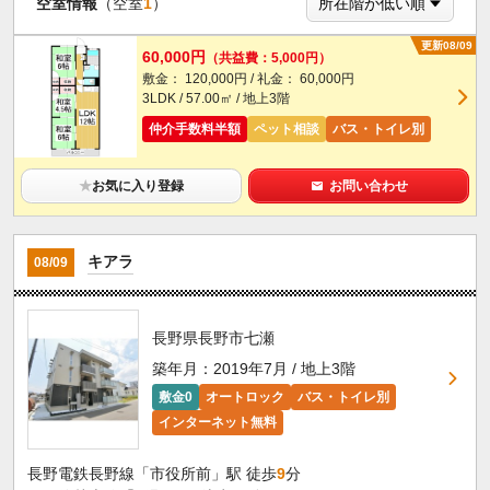
空室情報
（空室
1
）
更新08/09
60,000円
（共益費：5,000円）
敷金： 120,000円 / 礼金： 60,000円
3LDK / 57.00㎡ / 地上3階
仲介手数料半額
ペット相談
バス・トイレ別
★
お気に入り登録
お問い合わせ
キアラ
08/09
長野県長野市七瀬
築年月：2019年7月 / 地上3階
敷金0
オートロック
バス・トイレ別
インターネット無料
長野電鉄長野線「市役所前」駅 徒歩
9
分