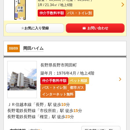
1R / 21.34㎡ / 地上6階
仲介手数料半額
バス・トイレ別
★
お気に入り登録
お問い合わせ
岡田ハイム
08/09
長野県長野市岡田町
築年月：1976年4月 / 地上4階
仲介手数料半額
ペット相談
バス・トイレ別
都市ガス
インターネット無料
ＪＲ信越本線「長野」駅 徒歩
10
分
長野電鉄長野線「市役所前」駅 徒歩
15
分
長野電鉄長野線「権堂」駅 徒歩
23
分