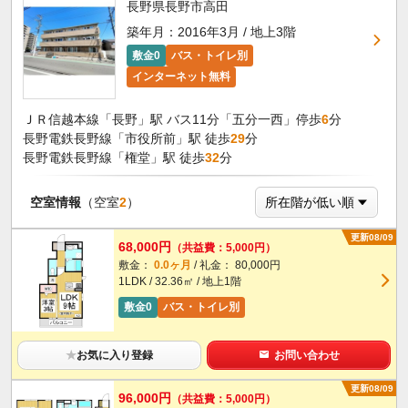
長野県長野市高田
築年月：2016年3月 / 地上3階
敷金0
バス・トイレ別
インターネット無料
ＪＲ信越本線「長野」駅 バス11分「五分一西」停歩
6
分
長野電鉄長野線「市役所前」駅 徒歩
29
分
長野電鉄長野線「権堂」駅 徒歩
32
分
空室情報
（空室
2
）
更新08/09
68,000円
（共益費：5,000円）
敷金：
0.0ヶ月
/ 礼金： 80,000円
1LDK / 32.36㎡ / 地上1階
敷金0
バス・トイレ別
★
お気に入り登録
お問い合わせ
更新08/09
96,000円
（共益費：5,000円）