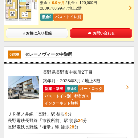
敷金：
0.0ヶ月
/ 礼金： 120,000円
2LDK / 80.99㎡ / 地上2階
敷金0
バス・トイレ別
★
お気に入り登録
お問い合わせ
セレーノヴィータ中御所
08/09
長野県長野市中御所2丁目
築年月：2025年3月 / 地上3階
新築・築浅
敷金0
オートロック
バス・トイレ別
都市ガス
インターネット無料
ＪＲ篠ノ井線「長野」駅 徒歩
9
分
長野電鉄長野線「市役所前」駅 徒歩
24
分
長野電鉄長野線「権堂」駅 徒歩
28
分