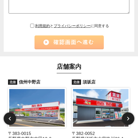
利用規約
と
プライバシーポリシー
に同意する
店舗案内
信州中野店
須坂店
北信
北信
〒383-0015
〒382-0052