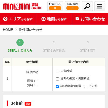
お気に入り
閲覧履歴
0
0
エリア
地図
お問い合わせ
から探す
から探す
HOME
物件問い合わせ
STEP1 お客様入力
STEP2 内容確認
STEP3 完了
No.
物件情報
問い合わせ内容
内覧希望
鎌原住宅
賃料の確認・調整希望
1
面積：-
賃料：-
詳細情報の確認
その他
お名前
必須