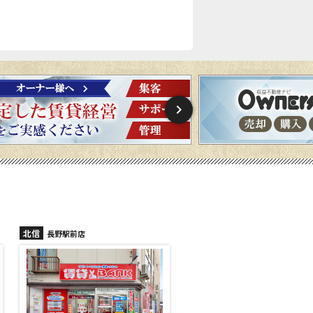
北信
北信
長野稲里店
長野篠ノ井店