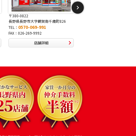
〒381-2243
〒388-8007
長野県長野市稲里1-5-25
長野県長野市篠ノ井布施高田407-
0570-067-878
0570-093-232
TEL：
TEL：
FAX：026-286-7888
FAX：026-292-3231
店舗詳細
店舗詳細