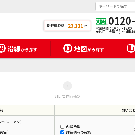
0120
23,111
掲載建物数
件
営業時間：10:00～18:00
定休日：火曜日(1～3月は
沿線
地図
から探す
から探す
STEP2 内容確認
報
問い合
（グレイス ヤマ）
内覧希望
93m²
詳細情報の確認