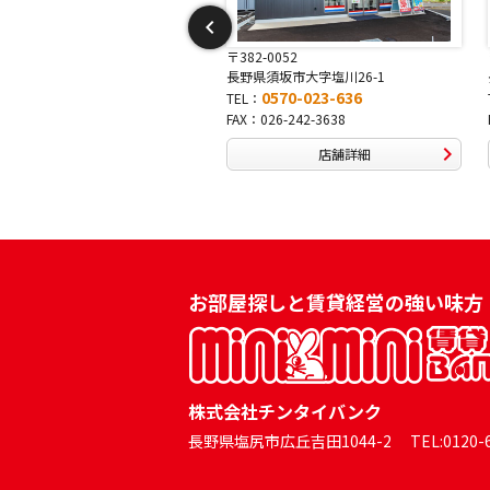
-0052
〒381-0042
須坂市大字塩川26-1
長野県長野市稲田2-7-43
0570-023-636
0570-025-457
TEL：
026-242-3638
FAX：026-254-5778
店舗詳細
店舗詳細
お部屋探しと賃貸経営の強い味方
株式会社チンタイバンク
長野県塩尻市広丘吉田1044-2 TEL:0120-60