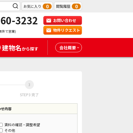
0
0
お気に入り
閲覧履歴
-60-3232
お問い合わせ
物件リクエスト
無休で営業)
建物名
会社概要
から探す
STEP3 完了
わせ内容
賃料の確認・調整希望
その他