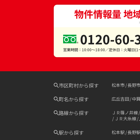
物件情報量 地
0120-60-
営業時間：10:00～18:00／定休日：火曜日(
市区町村から探す
松本市
長野
町名から探す
広丘吉田
中
路線から探す
ＪＲ篠ノ井線
ＪＲ大糸線
駅から探す
松本駅
長野