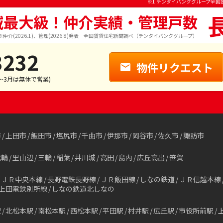
※1 チンタイバンクグループ全国
域最大級！仲介実績・管理戸数
※仲介(2026.1)、管理(2026.8)発表 全国賃貸住宅新聞調べ（チンタイバンクグループ）
3232
物件リクエスト
1～3月は無休で営業)
市
上田市
飯田市
塩尻市
千曲市
伊那市
岡谷市
佐久市
諏訪市
箕輪
里山辺
三輪
稲葉
井川城
高田
島内
広丘高出
笹賀
ＪＲ中央本線
長野電鉄長野線
ＪＲ飯田線
しなの鉄道
ＪＲ信越本線
上田電鉄別所線
しなの鉄道北しなの
駅
北松本駅
南松本駅
西松本駅
平田駅
村井駅
広丘駅
市役所前駅