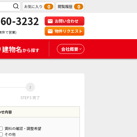
0
0
お気に入り
閲覧履歴
-60-3232
お問い合わせ
物件リクエスト
無休で営業)
建物名
会社概要
から探す
STEP3 完了
わせ内容
賃料の確認・調整希望
その他