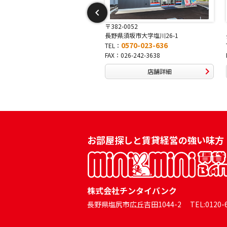
82-0052
〒381-0042
野県須坂市大字塩川26-1
長野県長野市稲田2-7-43
0570-023-636
0570-025-457
L：
TEL：
X：026-242-3638
FAX：026-254-5778
店舗詳細
店舗詳細
お部屋探しと賃貸経営の強い味方
株式会社チンタイバンク
長野県塩尻市広丘吉田1044-2 TEL:0120-60