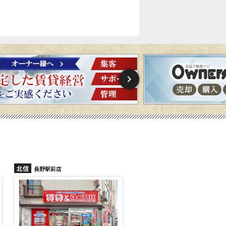
北信
北信
長野稲里店
長野篠ノ井店