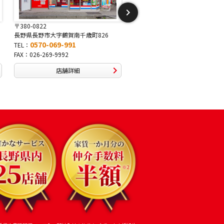
〒381-2243
〒388-8007
長野県長野市稲里1-5-25
長野県長野市篠ノ井布施高田40
0570-067-878
0570-093-232
TEL：
TEL：
FAX：026-286-7888
FAX：026-292-3231
店舗詳細
店舗詳細