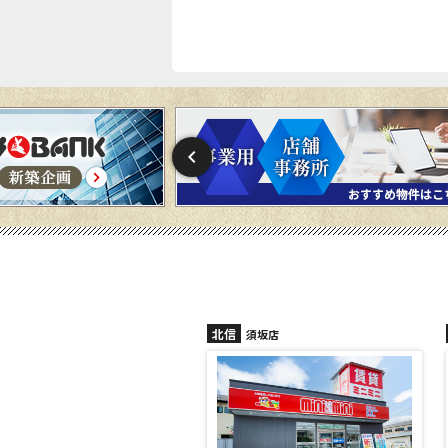
信
北信
須坂店
長野稲田店