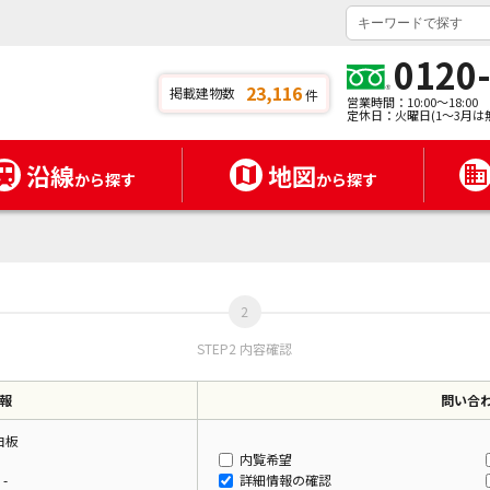
0120
23,116
掲載建物数
件
営業時間：10:00～18:00
定休日：火曜日(1～3月は
沿線
地図
から探す
から探す
STEP2 内容確認
報
問い合
白板
内覧希望
-
詳細情報の確認