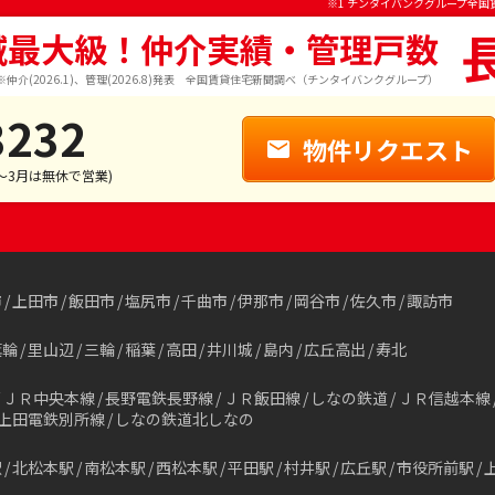
※1 チンタイバンクグループ全国
域最大級！仲介実績・管理戸数
※仲介(2026.1)、管理(2026.8)発表 全国賃貸住宅新聞調べ（チンタイバンクグループ）
3232
物件リクエスト
1～3月は無休で営業)
市
上田市
飯田市
塩尻市
千曲市
伊那市
岡谷市
佐久市
諏訪市
箕輪
里山辺
三輪
稲葉
高田
井川城
島内
広丘高出
寿北
ＪＲ中央本線
長野電鉄長野線
ＪＲ飯田線
しなの鉄道
ＪＲ信越本線
上田電鉄別所線
しなの鉄道北しなの
駅
北松本駅
南松本駅
西松本駅
平田駅
村井駅
広丘駅
市役所前駅