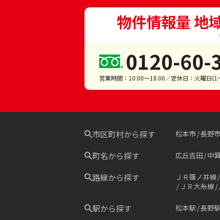
物件情報量 地
0120-60-
営業時間：10:00～18:00／定休日：火曜日(
市区町村から探す
松本市
長野
町名から探す
広丘吉田
中
路線から探す
ＪＲ篠ノ井線
ＪＲ大糸線
駅から探す
松本駅
長野