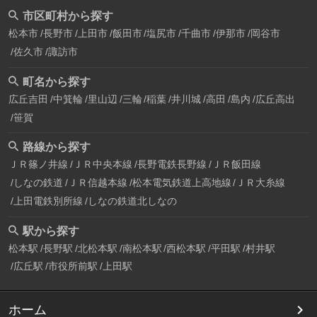
市区町村から探す
松本市
長野市
上田市
飯田市
塩尻市
千曲市
伊那市
岡谷市
佐久市
諏訪市
町名から探す
広丘吉田
中箕輪
里山辺
三輪
稲葉
井川城
高田
島内
広丘高出
笹賀
路線から探す
ＪＲ篠ノ井線
ＪＲ中央本線
長野電鉄長野線
ＪＲ飯田線
しなの鉄道
ＪＲ信越本線
松本電気鉄道上高地線
ＪＲ大糸線
上田電鉄別所線
しなの鉄道北しなの
駅から探す
松本駅
長野駅
北松本駅
南松本駅
西松本駅
平田駅
村井駅
広丘駅
市役所前駅
上田駅
ホーム