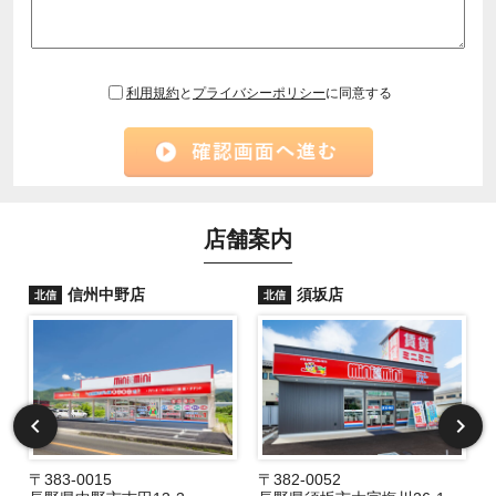
利用規約
と
プライバシーポリシー
に同意する
店舗案内
信州中野店
須坂店
北信
北信
〒383-0015
〒382-0052