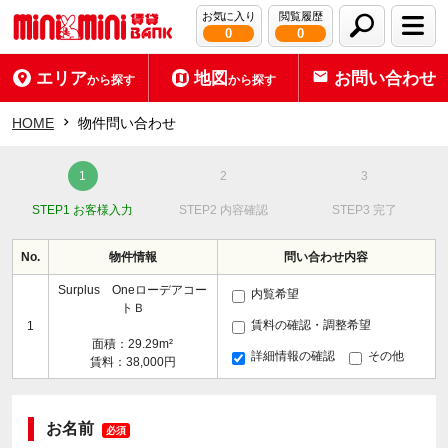
お気に入り
閲覧履歴
0
0
エリア
地図
お問い合わせ
から探す
から探す
HOME
物件問い合わせ
STEP1 お客様入力
STEP2 内容確認
STEP3 完了
No.
物件情報
問い合わせ内容
Surplus Oneローデアコー
内覧希望
トＢ
賃料の確認・調整希望
1
面積：29.29m²
詳細情報の確認
その他
賃料：38,000円
お名前
必須