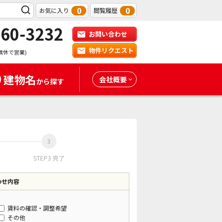
0
0
お気に入り
閲覧履歴
-60-3232
お問い合わせ
物件リクエスト
無休で営業)
建物名
会社概要
から探す
STEP3 完了
わせ内容
賃料の確認・調整希望
その他