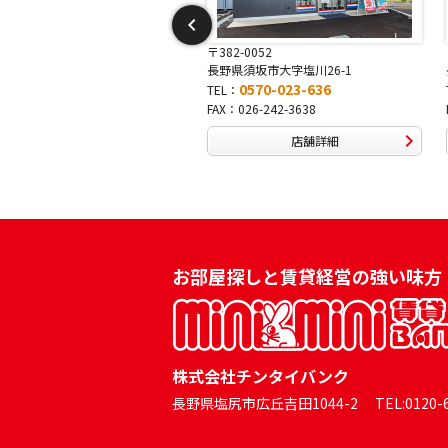
-0052
〒381-0042
須坂市大字塩川26-1
長野県長野市稲田2-7-43
0570-023-636
0570-025-457
TEL：
026-242-3638
FAX：026-254-5778
店舗詳細
店舗詳細
お部屋探しと賃貸経営の強い味方
株式会社チンタイバンク
長野県塩尻市広丘吉田1044-2 TEL:0120-60