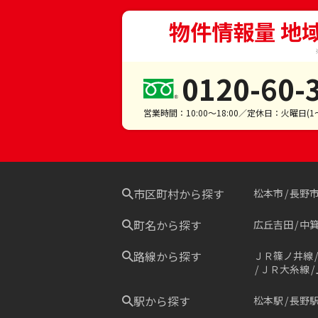
物件情報量 地
0120-60-
営業時間：10:00～18:00／定休日：火曜日(
市区町村から探す
松本市
長野
町名から探す
広丘吉田
中
路線から探す
ＪＲ篠ノ井線
ＪＲ大糸線
駅から探す
松本駅
長野