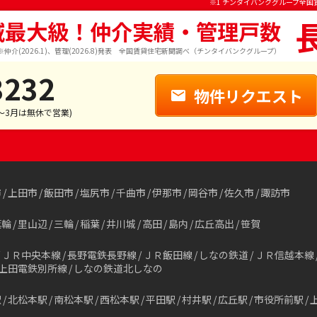
※1 チンタイバンクグループ全国
域最大級！仲介実績・管理戸数
※仲介(2026.1)、管理(2026.8)発表 全国賃貸住宅新聞調べ（チンタイバンクグループ）
3232
物件リクエスト
1～3月は無休で営業)
市
上田市
飯田市
塩尻市
千曲市
伊那市
岡谷市
佐久市
諏訪市
箕輪
里山辺
三輪
稲葉
井川城
高田
島内
広丘高出
笹賀
ＪＲ中央本線
長野電鉄長野線
ＪＲ飯田線
しなの鉄道
ＪＲ信越本線
上田電鉄別所線
しなの鉄道北しなの
駅
北松本駅
南松本駅
西松本駅
平田駅
村井駅
広丘駅
市役所前駅