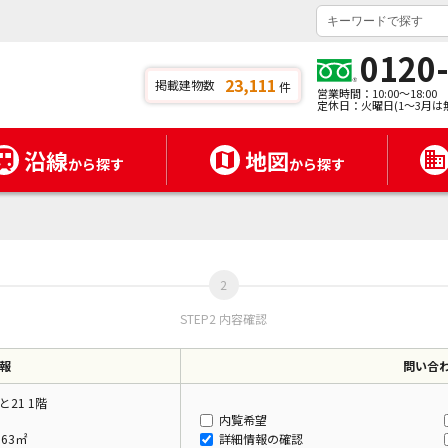
0120
23,111
掲載建物数
件
営業時間：10:00～18:00
定休日：火曜日(1～3月は
沿線
地図
から探す
から探す
STEP2 内容確認
報
問い合
21 1階
内覧希望
.63㎡
詳細情報の確認