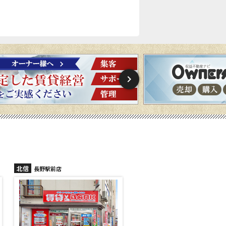
北信
北信
長野稲里店
長野篠ノ井店