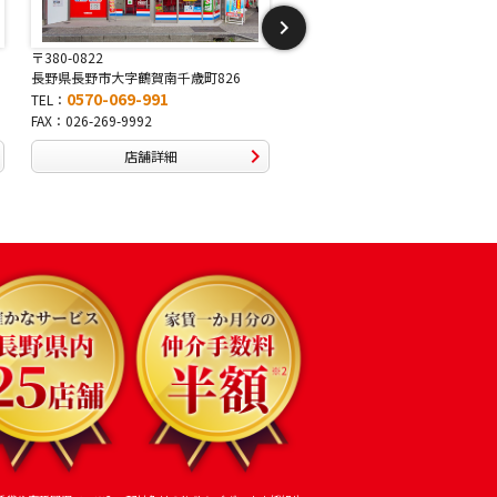
〒381-2243
〒388-8007
長野県長野市稲里1-5-25
長野県長野市篠ノ井布施高田407-
0570-067-878
0570-093-232
TEL：
TEL：
FAX：026-286-7888
FAX：026-292-3231
店舗詳細
店舗詳細