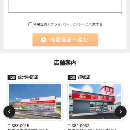
利用規約
と
プライバシーポリシー
に同意する
店舗案内
信州中野店
須坂店
北信
北信
〒383-0015
〒382-0052