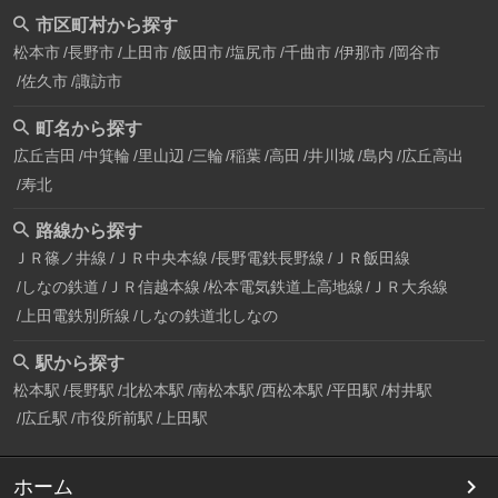
市区町村から探す
松本市
長野市
上田市
飯田市
塩尻市
千曲市
伊那市
岡谷市
佐久市
諏訪市
町名から探す
広丘吉田
中箕輪
里山辺
三輪
稲葉
高田
井川城
島内
広丘高出
寿北
路線から探す
ＪＲ篠ノ井線
ＪＲ中央本線
長野電鉄長野線
ＪＲ飯田線
しなの鉄道
ＪＲ信越本線
松本電気鉄道上高地線
ＪＲ大糸線
上田電鉄別所線
しなの鉄道北しなの
駅から探す
松本駅
長野駅
北松本駅
南松本駅
西松本駅
平田駅
村井駅
広丘駅
市役所前駅
上田駅
ホーム