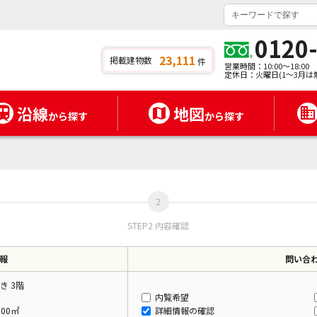
0120
23,111
掲載建物数
件
営業時間：10:00～18:00
定休日：火曜日(1～3月は
沿線
地図
から探す
から探す
STEP2 内容確認
報
問い合
き 3階
内覧希望
.00㎡
詳細情報の確認