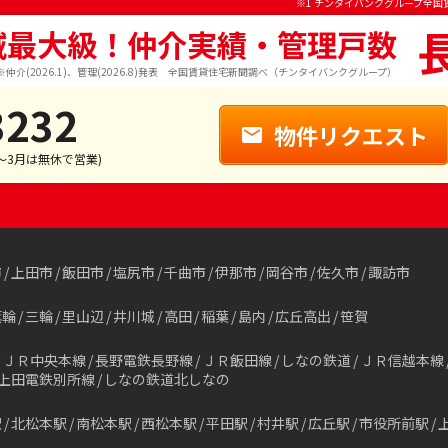
※1 チンタイバンクグループ全国
域最大級！仲介実績・管理戸数
※仲介(2026.1)、管理(2026.8)発表 全国賃貸住宅新聞調べ（チンタイバンクグループ）
3232
物件リクエスト
1～3月は無休で営業)
市
上田市
飯田市
塩尻市
千曲市
伊那市
岡谷市
佐久市
諏訪市
箕輪
三輪
里山辺
井川城
高田
稲葉
島内
広丘高出
笹賀
ＪＲ中央本線
長野電鉄長野線
ＪＲ飯田線
しなの鉄道
ＪＲ信越本線
上田電鉄別所線
しなの鉄道北しなの
駅
北松本駅
南松本駅
西松本駅
平田駅
村井駅
広丘駅
市役所前駅