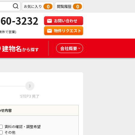
0
0
お気に入り
閲覧履歴
-60-3232
お問い合わせ
物件リクエスト
無休で営業)
建物名
会社概要
から探す
STEP3 完了
わせ内容
賃料の確認・調整希望
その他