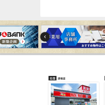
北信
北
州中野店
須坂店