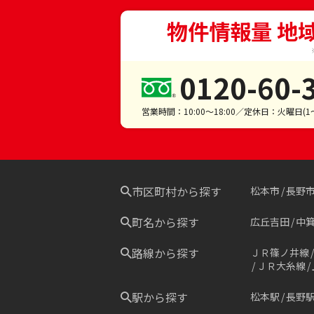
物件情報量 地
0120-60-
営業時間：10:00～18:00／定休日：火曜日(
市区町村から探す
松本市
長野
町名から探す
広丘吉田
中
路線から探す
ＪＲ篠ノ井線
ＪＲ大糸線
駅から探す
松本駅
長野