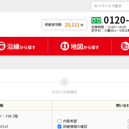
0120
23,111
掲載建物数
件
営業時間：10:00～18:00
定休日：火曜日(1～3月は
沿線
地図
から探す
から探す
STEP2 内容確認
報
問い合
・YSK 2階
内覧希望
.03㎡
詳細情報の確認