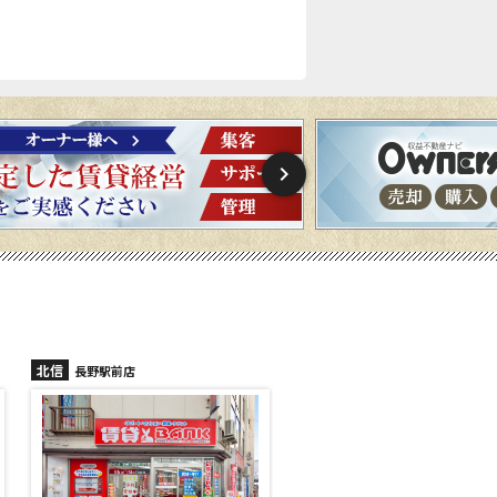
北信
北信
長野稲里店
長野篠ノ井店