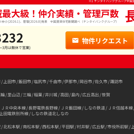
※1 チンタイバンクグループ全国
域最大級！仲介実績・管理戸数
※仲介(2026.1)、管理(2026.8)発表 全国賃貸住宅新聞調べ（チンタイバンクグループ）
3232
物件リクエスト
1～3月は無休で営業)
市
上田市
飯田市
塩尻市
千曲市
伊那市
岡谷市
佐久市
諏訪市
箕輪
里山辺
三輪
稲葉
井川城
高田
島内
広丘高出
笹賀
ＪＲ中央本線
長野電鉄長野線
ＪＲ飯田線
しなの鉄道
ＪＲ信越本線
上田電鉄別所線
しなの鉄道北しなの
駅
北松本駅
南松本駅
西松本駅
平田駅
村井駅
広丘駅
市役所前駅