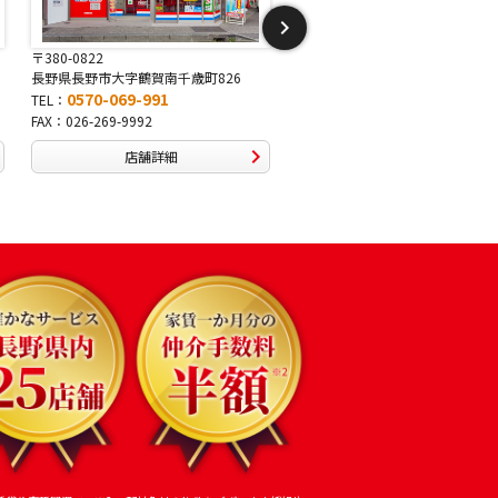
〒381-2243
〒388-8007
長野県長野市稲里1-5-25
長野県長野市篠ノ井布施高田407-
0570-067-878
0570-093-232
TEL：
TEL：
FAX：026-286-7888
FAX：026-292-3231
店舗詳細
店舗詳細