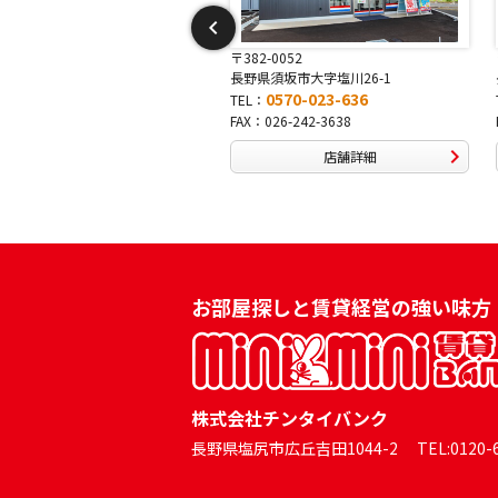
-0052
〒381-0042
須坂市大字塩川26-1
長野県長野市稲田2-7-43
0570-023-636
0570-025-457
TEL：
026-242-3638
FAX：026-254-5778
店舗詳細
店舗詳細
お部屋探しと賃貸経営の強い味方
株式会社チンタイバンク
長野県塩尻市広丘吉田1044-2 TEL:0120-60