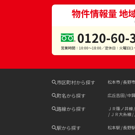
物件情報量 地
0120-60-
営業時間：10:00～18:00／定休日：火曜日(
市区町村から探す
松本市
長野
町名から探す
広丘吉田
中
路線から探す
ＪＲ篠ノ井線
ＪＲ大糸線
駅から探す
松本駅
長野