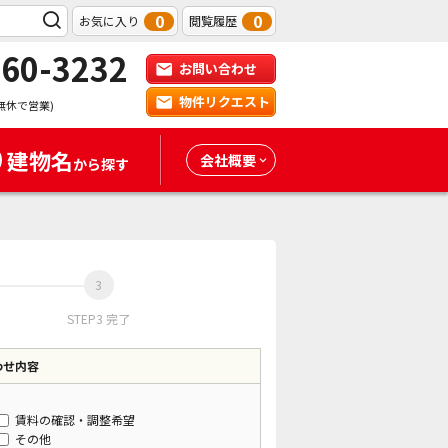
0
0
お気に入り
閲覧履歴
-60-3232
お問い合わせ
物件リクエスト
無休で営業)
建物名
会社概要
から探す
STEP3 完了
わせ内容
賃料の確認・調整希望
その他