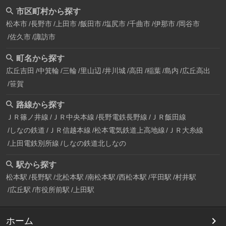
市区町村から探す
松本市
長野市
上田市
飯田市
塩尻市
千曲市
伊那市
岡谷市
佐久市
諏訪市
町名から探す
広丘吉田
中箕輪
三輪
里山辺
井川城
高田
稲葉
島内
広丘高出
笹賀
路線から探す
ＪＲ篠ノ井線
ＪＲ中央本線
長野電鉄長野線
ＪＲ飯田線
しなの鉄道
ＪＲ信越本線
松本電気鉄道上高地線
ＪＲ大糸線
上田電鉄別所線
しなの鉄道北しなの
駅から探す
松本駅
長野駅
北松本駅
南松本駅
西松本駅
平田駅
村井駅
広丘駅
市役所前駅
上田駅
ホーム