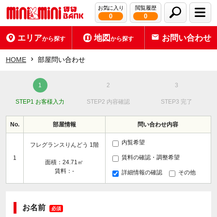
お気に入り
閲覧履歴
0
0
エリア
地図
お問い合わせ
から探す
から探す
HOME
部屋問い合わせ
STEP1 お客様入力
STEP2 内容確認
STEP3 完了
No.
部屋情報
問い合わせ内容
内覧希望
フレグランスりんどう 1階
賃料の確認・調整希望
1
面積：24.71㎡
賃料：-
詳細情報の確認
その他
お名前
必須