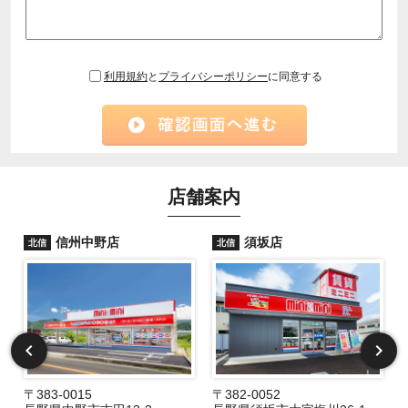
利用規約
と
プライバシーポリシー
に同意する
店舗案内
信州中野店
須坂店
北信
北信
〒383-0015
〒382-0052