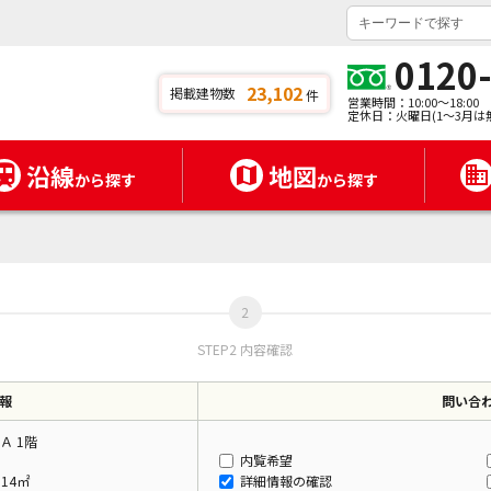
0120
23,102
掲載建物数
件
営業時間：10:00～18:00
定休日：火曜日(1～3月は
沿線
地図
から探す
から探す
STEP2 内容確認
報
問い合
Ａ 1階
内覧希望
.14㎡
詳細情報の確認