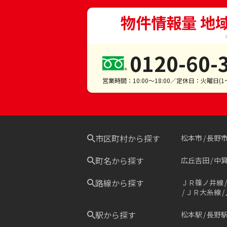
物件情報量 地
0120-60-
営業時間：10:00～18:00／定休日：火曜日(
市区町村から探す
松本市
長野
町名から探す
広丘吉田
中
路線から探す
ＪＲ篠ノ井線
ＪＲ大糸線
駅から探す
松本駅
長野