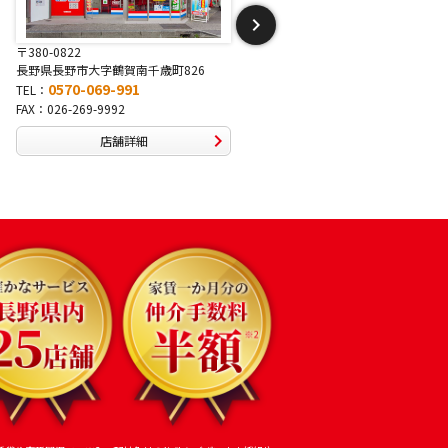
〒381-2243
〒388-8007
長野県長野市稲里1-5-25
長野県長野市篠ノ井布施高田407-
0570-067-878
0570-093-232
TEL：
TEL：
FAX：026-286-7888
FAX：026-292-3231
店舗詳細
店舗詳細