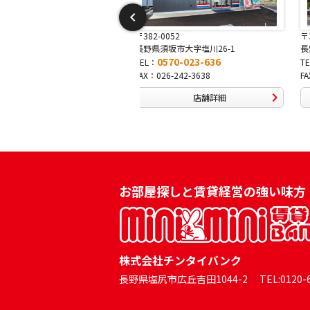
-0052
〒381-0042
須坂市大字塩川26-1
長野県長野市稲田2-7-43
0570-023-636
0570-025-457
TEL：
026-242-3638
FAX：026-254-5778
店舗詳細
店舗詳細
お部屋探しと賃貸経営の強い味方
株式会社チンタイバンク
長野県塩尻市広丘吉田1044-2 TEL:0120-60