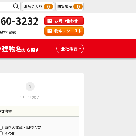
0
0
お気に入り
閲覧履歴
-60-3232
お問い合わせ
物件リクエスト
無休で営業)
建物名
会社概要
から探す
STEP3 完了
わせ内容
賃料の確認・調整希望
その他