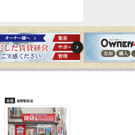
北信
北信
長野稲里店
長野篠ノ井店