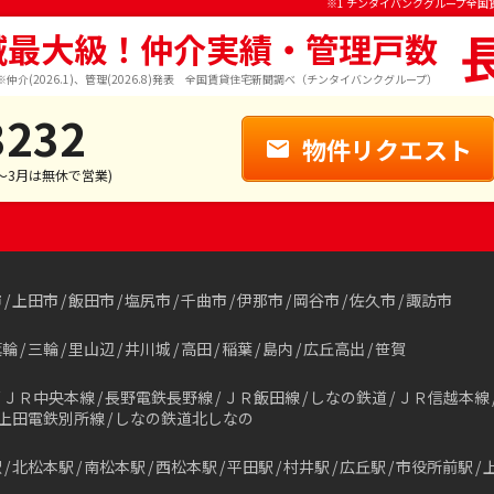
※1 チンタイバンクグループ全国
域最大級！仲介実績・管理戸数
※仲介(2026.1)、管理(2026.8)発表 全国賃貸住宅新聞調べ（チンタイバンクグループ）
3232
物件リクエスト
1～3月は無休で営業)
市
上田市
飯田市
塩尻市
千曲市
伊那市
岡谷市
佐久市
諏訪市
箕輪
三輪
里山辺
井川城
高田
稲葉
島内
広丘高出
笹賀
ＪＲ中央本線
長野電鉄長野線
ＪＲ飯田線
しなの鉄道
ＪＲ信越本線
上田電鉄別所線
しなの鉄道北しなの
駅
北松本駅
南松本駅
西松本駅
平田駅
村井駅
広丘駅
市役所前駅