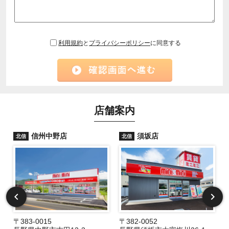
利用規約
と
プライバシーポリシー
に同意する
店舗案内
信州中野店
須坂店
北信
北信
〒383-0015
〒382-0052