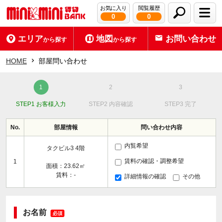
お気に入り
閲覧履歴
0
0
エリア
地図
お問い合わせ
から探す
から探す
HOME
部屋問い合わせ
STEP1 お客様入力
STEP2 内容確認
STEP3 完了
No.
部屋情報
問い合わせ内容
内覧希望
タクビル3 4階
賃料の確認・調整希望
1
面積：23.62㎡
賃料：-
詳細情報の確認
その他
お名前
必須