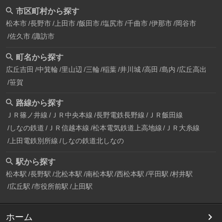
市区町村から探す
松本市
長野市
上田市
飯田市
塩尻市
千曲市
伊那市
岡谷市
佐久市
諏訪市
町名から探す
広丘吉田
中箕輪
里山辺
三輪
稲葉
井川城
高田
島内
広丘高出
笹賀
路線から探す
ＪＲ篠ノ井線
ＪＲ中央本線
長野電鉄長野線
ＪＲ飯田線
しなの鉄道
ＪＲ信越本線
松本電気鉄道上高地線
ＪＲ大糸線
上田電鉄別所線
しなの鉄道北しなの
駅から探す
松本駅
長野駅
北松本駅
南松本駅
西松本駅
平田駅
村井駅
広丘駅
市役所前駅
上田駅
ホーム