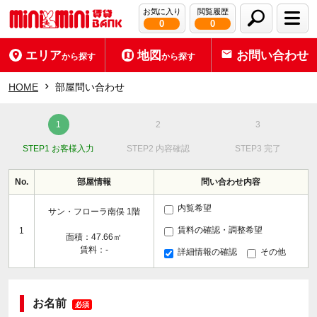
お気に入り
閲覧履歴
0
0
エリア
地図
お問い合わせ
から探す
から探す
HOME
部屋問い合わせ
STEP1 お客様入力
STEP2 内容確認
STEP3 完了
No.
部屋情報
問い合わせ内容
内覧希望
サン・フローラ南俣 1階
賃料の確認・調整希望
1
面積：47.66㎡
賃料：-
詳細情報の確認
その他
お名前
必須