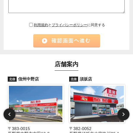
利用規約
と
プライバシーポリシー
に同意する
店舗案内
信州中野店
須坂店
北信
北信
〒383-0015
〒382-0052