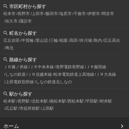
市区町村から探す
松本市
長野市
上田市
飯田市
塩尻市
千曲市
伊那市
岡谷市
佐久市
諏訪市
町名から探す
広丘吉田
中箕輪
里山辺
三輪
稲葉
高田
井川城
島内
広丘高出
寿北
路線から探す
ＪＲ篠ノ井線
ＪＲ中央本線
長野電鉄長野線
ＪＲ飯田線
しなの鉄道
ＪＲ信越本線
松本電気鉄道上高地線
ＪＲ大糸線
上田電鉄別所線
しなの鉄道北しなの
駅から探す
松本駅
長野駅
北松本駅
南松本駅
西松本駅
平田駅
村井駅
広丘駅
市役所前駅
上田駅
ホーム