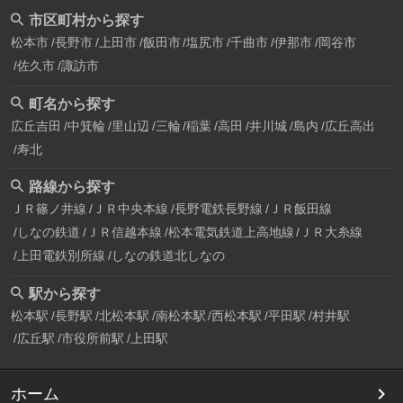
市区町村から探す
松本市
長野市
上田市
飯田市
塩尻市
千曲市
伊那市
岡谷市
佐久市
諏訪市
町名から探す
広丘吉田
中箕輪
里山辺
三輪
稲葉
高田
井川城
島内
広丘高出
寿北
路線から探す
ＪＲ篠ノ井線
ＪＲ中央本線
長野電鉄長野線
ＪＲ飯田線
しなの鉄道
ＪＲ信越本線
松本電気鉄道上高地線
ＪＲ大糸線
上田電鉄別所線
しなの鉄道北しなの
駅から探す
松本駅
長野駅
北松本駅
南松本駅
西松本駅
平田駅
村井駅
広丘駅
市役所前駅
上田駅
ホーム