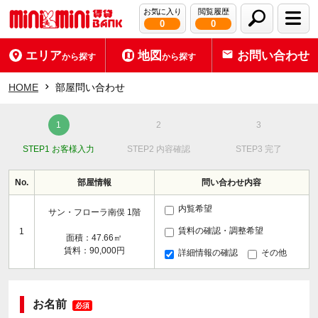
お気に入り
閲覧履歴
0
0
エリア
地図
お問い合わせ
から探す
から探す
HOME
部屋問い合わせ
STEP1 お客様入力
STEP2 内容確認
STEP3 完了
No.
部屋情報
問い合わせ内容
内覧希望
サン・フローラ南俣 1階
賃料の確認・調整希望
1
面積：47.66㎡
賃料：90,000円
詳細情報の確認
その他
お名前
必須