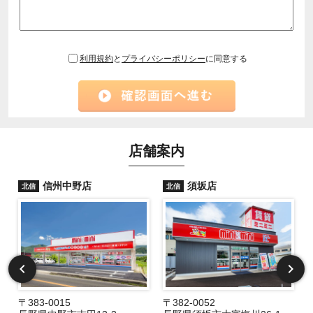
利用規約
と
プライバシーポリシー
に同意する
店舗案内
信州中野店
須坂店
北信
北信
〒383-0015
〒382-0052