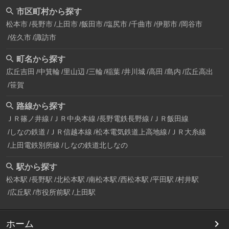
市区町村から探す
松本市
長野市
上田市
飯田市
塩尻市
千曲市
伊那市
岡谷市
佐久市
諏訪市
町名から探す
広丘吉田
中箕輪
里山辺
三輪
稲葉
井川城
高田
島内
広丘高出
笹賀
路線から探す
ＪＲ篠ノ井線
ＪＲ中央本線
長野電鉄長野線
ＪＲ飯田線
しなの鉄道
ＪＲ信越本線
松本電気鉄道上高地線
ＪＲ大糸線
上田電鉄別所線
しなの鉄道北しなの
駅から探す
松本駅
長野駅
北松本駅
南松本駅
西松本駅
平田駅
村井駅
広丘駅
市役所前駅
上田駅
ホーム