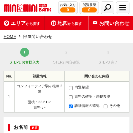
お気に入り
閲覧履歴
0
0
エリア
地図
お問い合わせ
から探す
から探す
HOME
部屋問い合わせ
STEP1 お客様入力
STEP2 内容確認
STEP3 完了
No.
部屋情報
問い合わせ内容
コンフォーティア駒ヶ根Ⅲ 2
内覧希望
階
賃料の確認・調整希望
1
面積：33.61㎡
詳細情報の確認
その他
賃料：-
お名前
必須