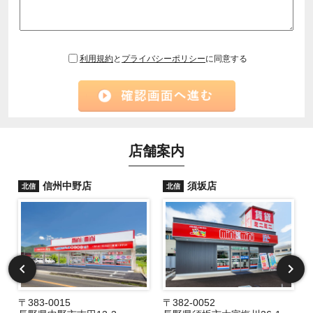
利用規約
と
プライバシーポリシー
に同意する
店舗案内
信州中野店
須坂店
北信
北信
〒383-0015
〒382-0052