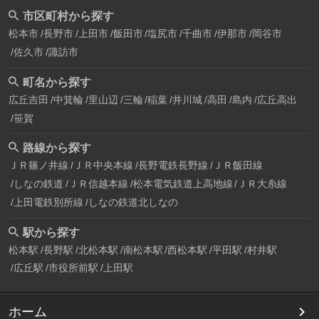
市区町村から探す
松本市
長野市
上田市
飯田市
塩尻市
千曲市
伊那市
岡谷市
佐久市
諏訪市
町名から探す
広丘吉田
中箕輪
里山辺
三輪
稲葉
井川城
高田
島内
広丘高出
笹賀
路線から探す
ＪＲ篠ノ井線
ＪＲ中央本線
長野電鉄長野線
ＪＲ飯田線
しなの鉄道
ＪＲ信越本線
松本電気鉄道上高地線
ＪＲ大糸線
上田電鉄別所線
しなの鉄道北しなの
駅から探す
松本駅
長野駅
北松本駅
南松本駅
西松本駅
平田駅
村井駅
広丘駅
市役所前駅
上田駅
ホーム