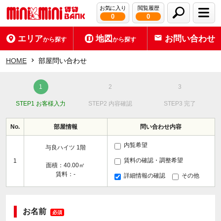
お気に入り
閲覧履歴
0
0
エリア
地図
お問い合わせ
から探す
から探す
HOME
部屋問い合わせ
STEP1 お客様入力
STEP2 内容確認
STEP3 完了
No.
部屋情報
問い合わせ内容
内覧希望
与良ハイツ 1階
賃料の確認・調整希望
1
面積：40.00㎡
賃料：-
詳細情報の確認
その他
お名前
必須