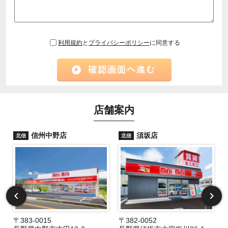
利用規約
と
プライバシーポリシー
に同意する
店舗案内
信州中野店
須坂店
北信
北信
〒383-0015
〒382-0052